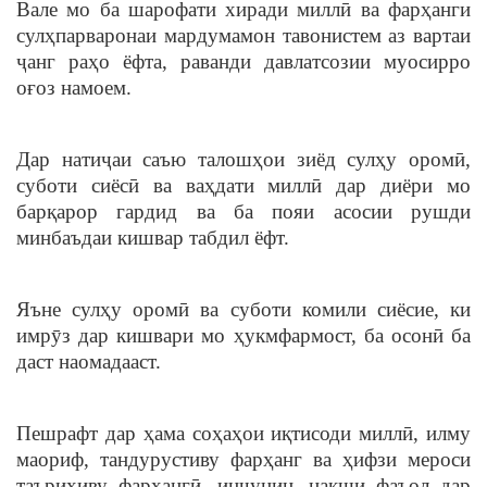
Вале мо ба шарофати хиради миллӣ ва фарҳанги
сулҳпарваронаи мардумамон тавонистем аз вартаи
ҷанг раҳо ёфта, раванди давлатсозии муосирро
оғоз намоем.
Дар натиҷаи саъю талошҳои зиёд сулҳу оромӣ,
суботи сиёсӣ ва ваҳдати миллӣ дар диёри мо
барқарор гардид ва ба пояи асосии рушди
минбаъдаи кишвар табдил ёфт.
Яъне сулҳу оромӣ ва суботи комили сиёсие, ки
имрӯз дар кишвари мо ҳукмфармост, ба осонӣ ба
даст наомадааст.
Пешрафт дар ҳама соҳаҳои иқтисоди миллӣ, илму
маориф, тандурустиву фарҳанг ва ҳифзи мероси
таърихиву фарҳангӣ, инчунин, нақши фаъол дар