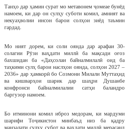
Танҳо дар ҳамин сурат мо метавонем ҷомеае бунёд
намоем, ки дар он сулҳу суботи комил, амният ва
некуаҳволии инсон барои солҳои зиёд таъмин
гардад.
Мо ният дорем, ки соли оянда дар арафаи 30-
солагии Рӯзи ваҳдати миллӣ ба мақсади оғоз
бахшидан ба «Даҳсолаи байналмилалӣ оид ба
таҳкими сулҳ барои наслҳои оянда, солҳои 2027 –
2036» дар ҳамкорӣ бо Созмони Милали Муттаҳид
ва кишварҳои шарик дар шаҳри Душанбе
конфронси байналмилалии сатҳи баландро
баргузор намоем.
Бо итминони комил иброз медорам, ки мардуми
шарифи Тоҷикистон минбаъд низ ба қадру
манзалати сулҳу субот ва ваҳдати миллӣ мерасанд