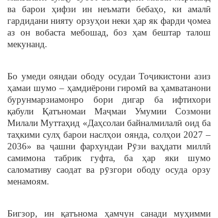
ва барои ҳифзи ин неъмати бебаҳо, ки амалӣ
гардидани нияту орзуҳои неки ҳар як фарди ҷомеа
аз он вобаста мебошад, боз ҳам бештар талош
мекунанд.
Бо умеди ояндаи ободу осудаи Тоҷикистони азиз
ҳамаи шумо – ҳамдиёрони гиромӣ ва ҳамватанони
бурунмарзиамонро бори дигар ба ифтихори
қабули Қатъномаи Маҷмаи Умумии Созмони
Милали Муттаҳид «Даҳсолаи байналмилалӣ оид ба
таҳкими сулҳ барои наслҳои оянда, солҳои 2027 –
2036» ва ҷашни фархундаи Рӯзи ваҳдати миллӣ
самимона табрик гуфта, ба ҳар яки шумо
саломативу саодат ва рӯзгори ободу осуда орзу
менамоям.
Бигзор, ин қатънома ҳамчун санади муҳимми