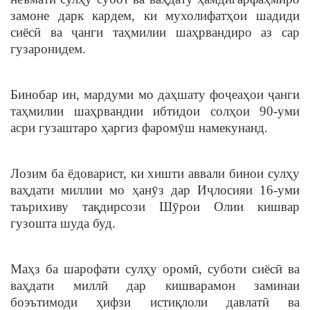
замоне дарк кардем, ки мухолифатҳои шадиди
сиёсӣ ва ҷанги таҳмилии шаҳрвандиро аз сар
гузаронидем.
Бинобар ин, мардуми мо даҳшату фоҷеаҳои ҷанги
таҳмилии шаҳрвандии ибтидои солҳои 90-уми
асри гузаштаро ҳаргиз фаромӯш намекунанд.
Лозим ба ёдоварист, ки хишти аввали бинои сулҳу
ваҳдати миллии мо ҳанӯз дар Иҷлосияи 16-уми
таърихиву тақдирсози Шӯрои Олии кишвар
гузошта шуда буд.
Маҳз ба шарофати сулҳу оромӣ, суботи сиёсӣ ва
ваҳдати миллӣ дар кишварамон заминаи
боэътимоди ҳифзи истиқлоли давлатӣ ва