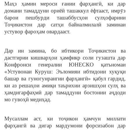
Маҳз ҳамин мероси ғании фарҳангӣ, ки дар
домани тамаддуни ориёӣ ташаккул ёфтааст, имрӯз
барои пешбурди ташаббусҳои сулҳофарини
Тоҷикистон дар сатҳи байналмилалӣ заминаи
устувор фароҳам овардааст.
Дар ин замина, бо ибтикори Тоҷикистон ва
дастгирии кишварҳои ҳамфикр соли гузашта дар
Конфронси генералии ЮНЕСКО қатъномаи
«Устувонаи Куруш: Эъломияи ибтидоии хуқуқи
башар ва гуногунрангии фарҳангӣ» қабул гардид,
ки аз решаҳои амиқи таърихии арзишҳои сулҳ ва
ҳамдигарфаҳмӣ дар тамаддуни бостонии аҷдоди
мо гувоҳӣ медиҳад.
Мусаллам аст, ки тоҷикон ҳамчун миллати
фарҳангӣ ва дигар мардумони форсизабон дар