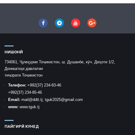
НИШОНӢ
734061, Ҷумҳурии Тоҷикистон, ш. Душанбе, кӯч. Деҳоти 1/2,
Донишгоҳи давлатии
тиҷорати Тоҷикистон
Телефон:
+992
(37) 234-83-46
+992
(37) 234-85-46
Email:
mail
@ddtt.tj
;
tguk2025@gmail.com
www:
www.tguk.tj
ПАЙГИРӢ КУНЕД