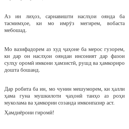
Аз ин лиҳоз, сарнавишти наслҳои оянда ба
тасмимҳое, ки мо имрӯз мегирем, вобаста
мебошад.
Мо вазифадорем аз худ ҷаҳоне ба мерос гузорем,
ки дар он наслҳои ояндаи инсоният дар фазои
сулҳу оромӣ имкони ҳамзистӣ, рушд ва ҳамкориро
дошта бошанд.
Дар робита ба ин, мо чунин мешуморем, ки ҳалли
ҳама гуна мушкилоти ҷаҳонӣ танҳо аз роҳи
муколама ва ҳамкории созанда имконпазир аст.
Ҳамдиёрони гиромӣ!