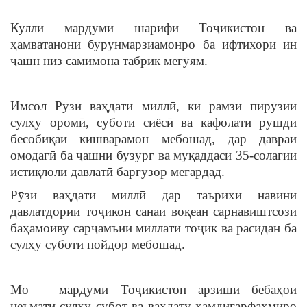
Кулли мардуми шарифи Тоҷикистон ва
ҳамватанони бурунмарзиамонро ба ифтихори ин
ҷашн низ самимона табрик мегӯям.
Имсол Рӯзи ваҳдати миллӣ, ки рамзи пирӯзии
сулҳу оромӣ, суботи сиёсӣ ва кафолати рушди
бесобиқаи кишварамон мебошад, дар давраи
омодагӣ ба ҷашни бузург ва муқаддаси 35-солагии
истиқлоли давлатӣ баргузор мегардад.
Рӯзи ваҳдати миллӣ дар таърихи навини
давлатдории тоҷикон санаи воқеан сарнавиштсози
баҳамоиву сарҷамъии миллати тоҷик ва расидан ба
сулҳу суботи пойдор мебошад.
Мо – мардуми Тоҷикистон арзиши бебаҳои
неъмати сулҳу субот ва ваҳдату ҳамдигарфаҳмиро