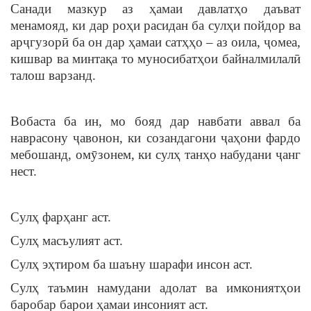
Санади мазкур аз ҳамаи давлатҳо даъват
менамояд, ки дар роҳи расидан ба сулҳи пойдор ва
арҷгузорӣ ба он дар ҳамаи сатҳҳо – аз оила, ҷомеа,
кишвар ва минтақа то муносибатҳои байналмилалӣ
талош варзанд.
Вобаста ба ин, мо бояд дар навбати аввал ба
наврасону ҷавонон, ки созандагони ҷаҳони фардо
мебошанд, омӯзонем, ки сулҳ танҳо набудани ҷанг
нест.
Сулҳ фарҳанг аст.
Сулҳ масъулият аст.
Сулҳ эҳтиром ба шаъну шарафи инсон аст.
Сулҳ таъмин намудани адолат ва имкониятҳои
баробар барои ҳамаи инсоният аст.