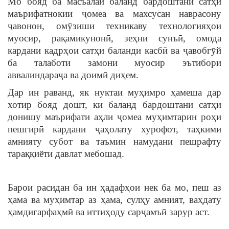
Мо бояд ба масъалаи баланд бардоштани сатҳи
маърифатнокии ҷомеа ва махсусан наврасону
ҷавонон, омӯзиши техникаву технологияҳои
муосир, рақамикунонӣ, зеҳни сунъӣ, омода
кардани кадрҳои сатҳи баланди касбӣ ва ҷавобгӯй
ба талаботи замони муосир эътибори
аввалиндараҷа ва доимӣ диҳем.
Дар ин раванд, як нуктаи муҳимро ҳамеша дар
хотир бояд дошт, ки баланд бардоштани сатҳи
донишу маърифати аҳли ҷомеа муҳимтарин роҳи
пешгирӣ кардани ҷаҳолату хурофот, таҳкими
амнияту субот ва таъмин намудани пешрафту
тараққиёти давлат мебошад.
Барои расидан ба ин ҳадафҳои нек ба мо, пеш аз
ҳама ва муҳимтар аз ҳама, сулҳу амният, ваҳдату
ҳамдигарфаҳмӣ ва иттиҳоду сарҷамъӣ зарур аст.