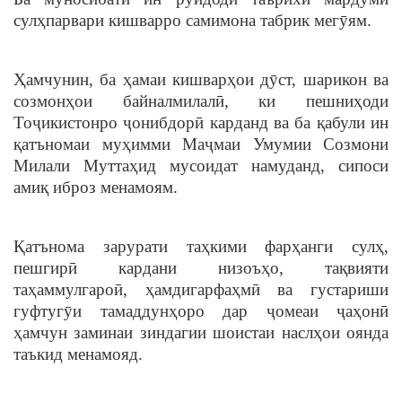
сулҳпарвари кишварро самимона табрик мегӯям.
Ҳамчунин, ба ҳамаи кишварҳои дӯст, шарикон ва
созмонҳои байналмилалӣ, ки пешниҳоди
Тоҷикистонро ҷонибдорӣ карданд ва ба қабули ин
қатъномаи муҳимми Маҷмаи Умумии Созмони
Милали Муттаҳид мусоидат намуданд, сипоси
амиқ иброз менамоям.
Қатънома зарурати таҳкими фарҳанги сулҳ,
пешгирӣ кардани низоъҳо, тақвияти
таҳаммулгароӣ, ҳамдигарфаҳмӣ ва густариши
гуфтугӯи тамаддунҳоро дар ҷомеаи ҷаҳонӣ
ҳамчун заминаи зиндагии шоистаи наслҳои оянда
таъкид менамояд.