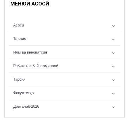
МЕНЮИ АСОСӢ
Асосӣ
Таълим
Илм ва инноватсия
Робитаҳои байналмилалӣ
Тарбия
Факултетҳо
Довталаб-2026