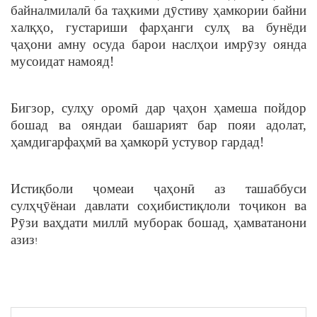
байналмилалӣ ба таҳкими дӯстиву ҳамкории байни
халқҳо, густариши фарҳанги сулҳ ва бунёди
ҷаҳони амну осуда барои наслҳои имрӯзу оянда
мусоидат намояд!
Бигзор, сулҳу оромӣ дар ҷаҳон ҳамеша пойдор
бошад ва ояндаи башарият бар пояи адолат,
ҳамдигарфаҳмӣ ва ҳамкорӣ устувор гардад!
Истиқболи ҷомеаи ҷаҳонӣ аз ташаббуси
сулҳҷӯёнаи давлати соҳибистиқлоли тоҷикон ва
Рӯзи ваҳдати миллӣ муборак бошад, ҳамватанони
азиз
!