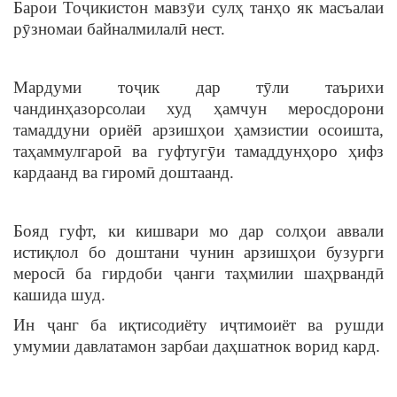
Барои Тоҷикистон мавзӯи сулҳ танҳо як масъалаи
рӯзномаи байналмилалӣ нест.
Мардуми тоҷик дар тӯли таърихи
чандинҳазорсолаи худ ҳамчун меросдорони
тамаддуни ориёӣ арзишҳои ҳамзистии осоишта,
таҳаммулгароӣ ва гуфтугӯи тамаддунҳоро ҳифз
кардаанд ва гиромӣ доштаанд.
Бояд гуфт, ки кишвари мо дар солҳои аввали
истиқлол бо доштани чунин арзишҳои бузурги
меросӣ ба гирдоби ҷанги таҳмилии шаҳрвандӣ
кашида шуд.
Ин ҷанг ба иқтисодиёту иҷтимоиёт ва рушди
умумии давлатамон зарбаи даҳшатнок ворид кард.