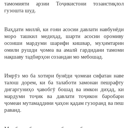
тамомияти арзии Тоҷикистони тозаистиқлол
гузошта шуд.
Ваҳдати миллӣ, ки ғояи асосии давлати навбунёди
моро ташкил медиҳад, шарти асосии оромиву
осоиши мардуми шарифи кишвар, муҳимтарин
омили рушди ҷомеа ва амалӣ гардидани тамоми
нақшаву тадбирҳои созандаи мо мебошад.
Имрӯз мо ба хотири бунёди ҷомеаи сифатан наве
талош дорем, ки ба талаботи замонаи пешрафту
дигаргуниҳо ҷавобгӯ бошад ва имкон диҳад, ки
мардуми тоҷик ва давлати тоҷикон баробари
ҷомеаи мутамаддини ҷаҳон қадам гузоранд ва пеш
раванд.