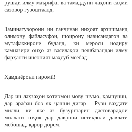
рушди илму маърифат ва тамаддуни ҷаҳонӣ саҳми
сазовор гузоштаанд.
Заминагузорони ин ганҷинаи ниҳоят арзишманд
олимону файласуфон, шоирону нависандагон ва
мутафаккироне буданд, ки мероси нодиру
камназири онҳо аз василаҳои пешбарандаи илму
фарҳанги инсоният маҳсуб меёбад.
Ҳамдиёрони гиромӣ!
Дар ин лаҳзаҳои хотирмон мову шумо, ҳамчунин,
дар арафаи боз як ҷашни дигар – Рӯзи ваҳдати
миллӣ, ки яке аз бузургтарин дастовардҳои
миллати тоҷик дар даврони истиқлоли давлатӣ
мебошад, қарор дорем.