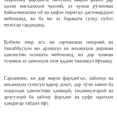
ҳалли масъалаҳои ҷаҳонӣ, аз ҷумла рӯзномаи
байналмилалии об ва ҳифзи пиряхҳо дастовардҳое
мебошанд, ки ба мо аз баракати сулҳу субот
муяссар гардиданд.
Қобили зикр аст, ки сарчашмаи пешравӣ ва
ташаббусҳои мо арзишҳо ва анъанаҳои деринаи
ҳамзистии осоишта мебошанд, ки дар ҷомеаи
тоҷикон аз замонҳои хеле қадим ташаккул ёфтаанд.
Сарзамине, ки дар марзи фарҳангҳо, забонҳо ва
анъанаҳои гуногун қарор дошт, дар тӯли замон ба
чорроҳаи ҳамзистиву ҳамкорӣ, таҳаммулгароӣ ва
арҷгузорӣ ба забону фарҳанг ва урфу одатҳои
ҳамдигар табдил ёфт.