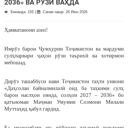
2036» ВА РӮЗИ ВАҲДА
Бинанда: 155 |
Санаи нашр: 26 Июн 2026
Ҳамватанони азиз!
Имрӯз барои Ҷумҳурии Тоҷикистон ва мардуми
сулҳпарвари ҷаҳон рӯзи таърихӣ ва хотирмон
мебошад.
Дирӯз ташаббуси нави Тоҷикистон таҳти унвони
«Даҳсолаи байналмилалӣ оид ба таҳкими сулҳ
барои наслҳои оянда, солҳои 2027 – 2036» бо
қатъномаи Маҷмаи Умумии Созмони Милали
Муттаҳид қабул гардид.
Ба муносибати ин рӯйдоди таърихӣ мардуми