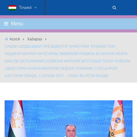
Тоҷикӣ
Menu
Асосӣ
Хабарҳо
ПАЁМИ ШОДБОШИИ ПРЕЗИДЕНТИ ҶУМҲУРИИ ТОҶИКИСТОН,
ПЕШВОИ МИЛЛАТ МУҲТАРАМ ЭМОМАЛӢ РАҲМОН БА МУНОСИБАТИ
ҚАБУЛИ ҚАТЪНОМАИ СОЗМОНИ МИЛАЛИ МУТТАҲИД ТАҲТИ УНВОНИ
«ДАҲСОЛАИ БАЙНАЛМИЛАЛӢ ОИД БА ТАҲКИМИ СУЛҲ БАРОИ
НАСЛҲОИ ОЯНДА, СОЛҲОИ 2027 – 2036» ВА РӮЗИ ВАҲДА