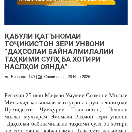
ҚАБУЛИ ҚАТЪНОМАИ
ТОҶИКИСТОН ЗЕРИ УНВОНИ
“ДАҲСОЛАИ БАЙНАЛМИЛАЛИИ
ТАҲКИМИ СУЛҲ БА ХОТИРИ
НАСЛҲОИ ОЯНДА”
Бинанда: 149 |
Санаи нашр: 26 Июн 2026
Бегоҳии 25 июн Маҷмаи Умумии Созмони Милали
Муттаҳид қатъномаи махсусро аз рӯи пешниҳоди
Президенти Ҷумҳурии Тоҷикистон, Пешвои
миллат муҳтарам Эмомалӣ Раҳмон зери унвони
"Даҳсолаи байналмилалии таҳкими сулҳ ба хотири
наслҳои оянда" қабул намуд. Тавассути қатъномаи