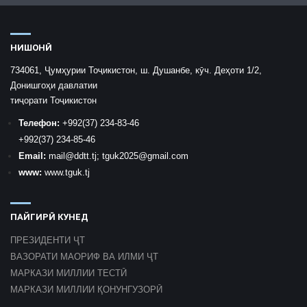
НИШОНӢ
734061, Ҷумҳурии Тоҷикистон, ш. Душанбе, кӯч. Деҳоти 1/2,
Донишгоҳи давлатии
тиҷорати Тоҷикистон
Телефон:
+992
(37) 234-83-46
+992
(37) 234-85-46
Email:
mail
@ddtt.tj
;
tguk2025@gmail.com
www:
www.tguk.tj
ПАЙГИРӢ КУНЕД
ПРЕЗИДЕНТИ ҶТ
ВАЗОРАТИ МАОРИФ ВА ИЛМИ ҶТ
МАРКАЗИ МИЛЛИИ ТЕСТӢ
МАРКАЗИ МИЛЛИИ ҚОНУНГУЗОРӢ