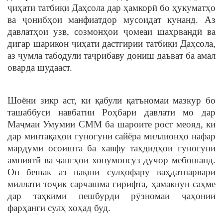
ҷиҳати татбиқи Даҳсола дар ҳамкорӣ бо ҳукуматҳо
ва ҷонибҳои манфиатдор мусоидат кунанд. Аз
давлатҳои узв, созмонҳои ҷомеаи шаҳрвандӣ ва
дигар шарикон ҷиҳати дастгирии татбиқи Даҳсола,
аз ҷумла табодули таҷрибаву дониш даъват ба амал
оварда шудааст.
Шоёни зикр аст, ки қабули қатъномаи мазкур бо
ташаббуси навбатии Роҳбари давлати мо дар
Маҷмаи Умумии СММ ба шароите рост меояд, ки
дар минтақаҳои гуногуни сайёра миллионҳо нафар
мардуми осоишта ба хавфу таҳдидҳои гуногуни
амниятӣ ва ҷангҳои хонумонсӯз дучор мебошанд.
Он бешак аз нақши сулҳофару ваҳдатпарвари
миллати тоҷик сарчашма гирифта, ҳамакнун саҳме
дар таҳкими пешбурди рӯзномаи ҷаҳонии
фарҳанги сулҳ хоҳад буд.