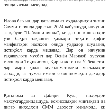
оянда хизмат мекунад.
Илова бар ин, дар қатънома аз уҳдадориҳои зимни
Саммити оянда дар соли 2024 қабулшуда, инчунин
аз қабули "Паймони оянда", ки дар он кишварҳои
узв баҳри тақвияти ҳамкорӣ ҷиҳати ҳифзи
манфиатҳои наслҳои оянда уҳдадор шудаанд,
истиқбол карда мешавад. Дар он инчунин
таҳаввулоти мусбат дар Осиёи Марказӣ, хусусан
талошҳои Тоҷикистон, Қирғизистон ва Ӯзбекистон
дар амри ҳалли мусолиматомези масъалаҳои
сарҳадӣ, аз ҷумла имзои созишномаҳои дахлдор
истиқбол карда мешавад.
Қатънома аз Дабири Кулл, ниҳодҳои
махсусгардонидашуда, комиссияҳои минтақавӣ ва
дигар ниҳодҳои СММ дархост менамояд, ки