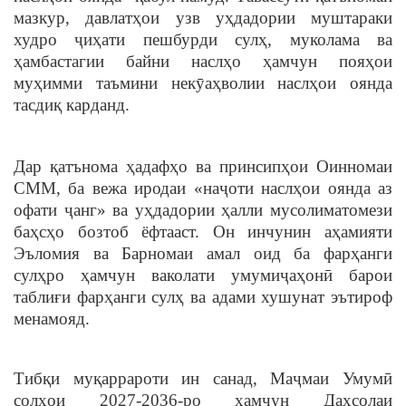
мазкур, давлатҳои узв уҳдадории муштараки
худро ҷиҳати пешбурди сулҳ, муколама ва
ҳамбастагии байни наслҳо ҳамчун пояҳои
муҳимми таъмини некӯаҳволии наслҳои оянда
тасдиқ карданд.
Дар қатънома ҳадафҳо ва принсипҳои Оинномаи
СММ, ба вежа иродаи «наҷоти наслҳои оянда аз
офати ҷанг» ва уҳдадории ҳалли мусолиматомези
баҳсҳо бозтоб ёфтааст. Он инчунин аҳамияти
Эъломия ва Барномаи амал оид ба фарҳанги
сулҳро ҳамчун ваколати умумиҷаҳонӣ барои
таблиғи фарҳанги сулҳ ва адами хушунат эътироф
менамояд.
Тибқи муқаррароти ин санад, Маҷмаи Умумӣ
солҳои 2027-2036-ро ҳамчун Даҳсолаи