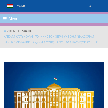
Тоҷикӣ
Menu
Асосӣ
Хабарҳо
ҚАБУЛИ ҚАТЪНОМАИ ТОҶИКИСТОН ЗЕРИ УНВОНИ “ДАҲСОЛАИ
БАЙНАЛМИЛАЛИИ ТАҲКИМИ СУЛҲ БА ХОТИРИ НАСЛҲОИ ОЯНДА”