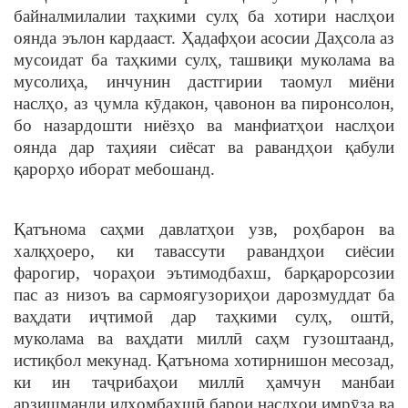
байналмилалии таҳкими сулҳ ба хотири наслҳои
оянда эълон кардааст. Ҳадафҳои асосии Даҳсола аз
мусоидат ба таҳкими сулҳ, ташвиқи муколама ва
мусолиҳа, инчунин дастгирии таомул миёни
наслҳо, аз ҷумла кӯдакон, ҷавонон ва пиронсолон,
бо назардошти ниёзҳо ва манфиатҳои наслҳои
оянда дар таҳияи сиёсат ва равандҳои қабули
қарорҳо иборат мебошанд.
Қатънома саҳми давлатҳои узв, роҳбарон ва
халқҳоеро, ки тавассути равандҳои сиёсии
фарогир, чораҳои эътимодбахш, барқарорсозии
пас аз низоъ ва сармоягузориҳои дарозмуддат ба
ваҳдати иҷтимоӣ дар таҳкими сулҳ, оштӣ,
муколама ва ваҳдати миллӣ саҳм гузоштаанд,
истиқбол мекунад. Қатънома хотирнишон месозад,
ки ин таҷрибаҳои миллӣ ҳамчун манбаи
арзишманди илҳомбахшӣ барои наслҳои имрӯза ва