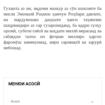
Гузашта аз ин, иқдоми мазкур аз сӯи шахсияте ба
мисли Эмомалӣ Раҳмон ҳамчун Роҳбари давлате,
ки мардумонаш даҳшати ҷанги таҳмилии
шаҳрвандиро аз сар гузарониданд, ба қадри сулҳу
оромӣ, суботи сиёсӣ ва ваҳдати миллӣ мерасанд ва
сабақҳои талхи он фоҷиаи миллиро ҳаргиз
фаромӯш намекунанд, амри саривақтӣ ва зарурӣ
мебошад
.
МЕНЮИ АСОСӢ
Асосӣ