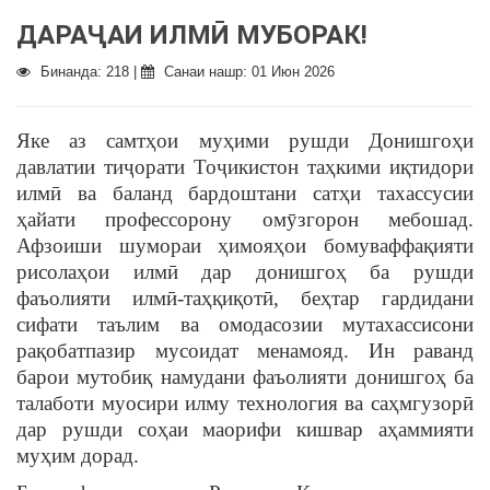
ДАРАҶАИ ИЛМӢ МУБОРАК!
Бинанда: 218 |
Санаи нашр: 01 Июн 2026
Яке аз самтҳои муҳими рушди Донишгоҳи
давлатии тиҷорати Тоҷикистон таҳкими иқтидори
илмӣ ва баланд бардоштани сатҳи тахассусии
ҳайати профессорону омӯзгорон мебошад.
Афзоиши шумораи ҳимояҳои бомуваффақияти
рисолаҳои илмӣ дар донишгоҳ ба рушди
фаъолияти илмӣ-таҳқиқотӣ, беҳтар гардидани
сифати таълим ва омодасозии мутахассисони
рақобатпазир мусоидат менамояд. Ин раванд
барои мутобиқ намудани фаъолияти донишгоҳ ба
талаботи муосири илму технология ва саҳмгузорӣ
дар рушди соҳаи маорифи кишвар аҳаммияти
муҳим дорад.