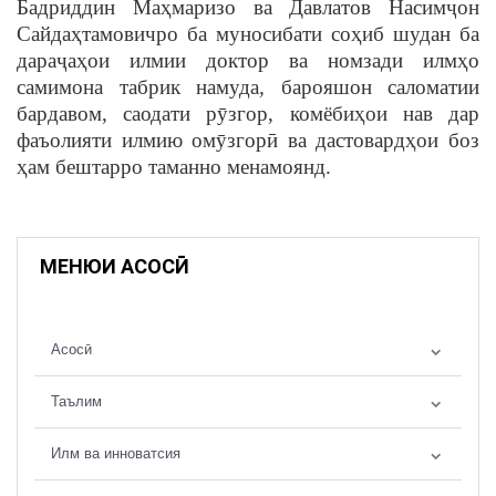
Бадриддин Маҳмаризо ва Давлатов Насимҷон
Сайдаҳтамовичро ба муносибати соҳиб шудан ба
дараҷаҳои илмии доктор ва номзади илмҳо
самимона табрик намуда, барояшон саломатии
бардавом, саодати рӯзгор, комёбиҳои нав дар
фаъолияти илмию омӯзгорӣ ва дастовардҳои боз
ҳам бештарро таманно менамоянд.
МЕНЮИ АСОСӢ
Асосӣ
Таълим
Илм ва инноватсия