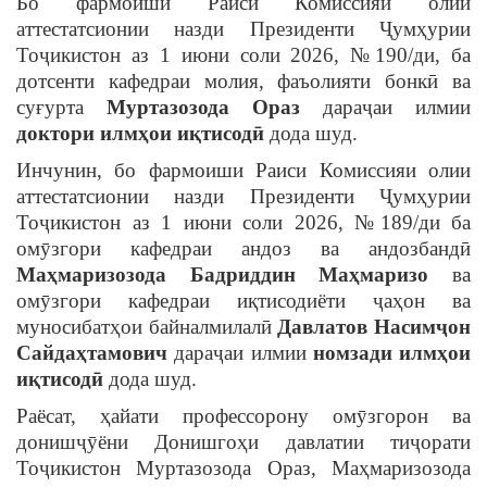
Бо фармоиши Раиси Комиссияи олии
аттестатсионии назди Президенти Ҷумҳурии
Тоҷикистон аз 1 июни соли 2026, №190/ди, ба
дотсенти кафедраи молия, фаъолияти бонкӣ ва
суғурта
Муртазозода Ораз
дараҷаи илмии
доктори илмҳои иқтисодӣ
дода шуд.
Инчунин, бо фармоиши Раиси Комиссияи олии
аттестатсионии назди Президенти Ҷумҳурии
Тоҷикистон аз 1 июни соли 2026, №189/ди ба
омӯзгори кафедраи андоз ва андозбандӣ
Маҳмаризозода Бадриддин Маҳмаризо
ва
омӯзгори кафедраи иқтисодиёти ҷаҳон ва
муносибатҳои байналмилалӣ
Давлатов Насимҷон
Сайдаҳтамович
дараҷаи илмии
номзади илмҳои
иқтисодӣ
дода шуд.
Раёсат, ҳайати профессорону омӯзгорон ва
донишҷӯёни Донишгоҳи давлатии тиҷорати
Тоҷикистон Муртазозода Ораз, Маҳмаризозода