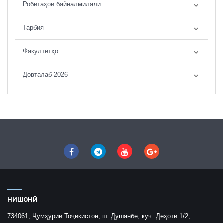
Робитаҳои байналмилалӣ
Тарбия
Факултетҳо
Довталаб-2026
НИШОНӢ
734061, Ҷумҳурии Тоҷикистон, ш. Душанбе, кӯч. Деҳоти 1/2,