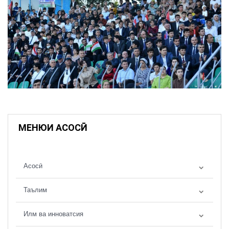
МЕНЮИ АСОСӢ
Асосӣ
Таълим
Илм ва инноватсия