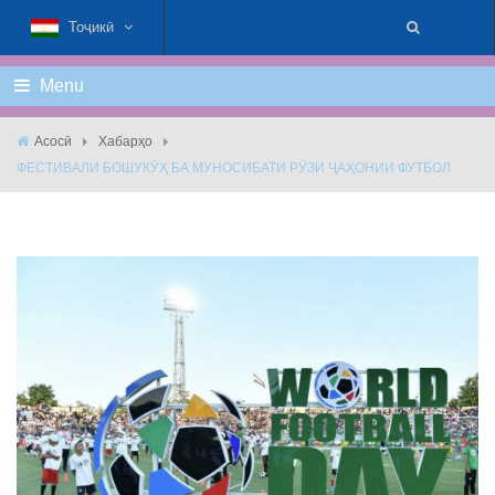
Тоҷикӣ
Menu
Асосӣ
Хабарҳо
ФЕСТИВАЛИ БОШУКӮҲ БА МУНОСИБАТИ РӮЗИ ҶАҲОНИИ ФУТБОЛ