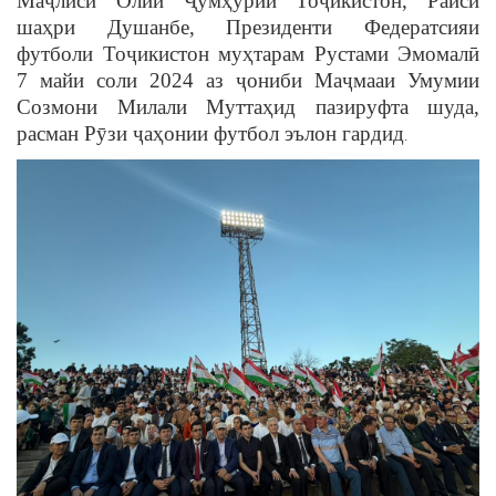
Маҷлиси Олии Ҷумҳурии Тоҷикистон, Раиси
шаҳри Душанбе, Президенти Федератсияи
футболи Тоҷикистон муҳтарам Рустами Эмомалӣ
7 майи соли 2024 аз ҷониби Маҷмааи Умумии
Созмони Милали Муттаҳид пазируфта шуда,
расман Рӯзи ҷаҳонии футбол эълон гардид
.