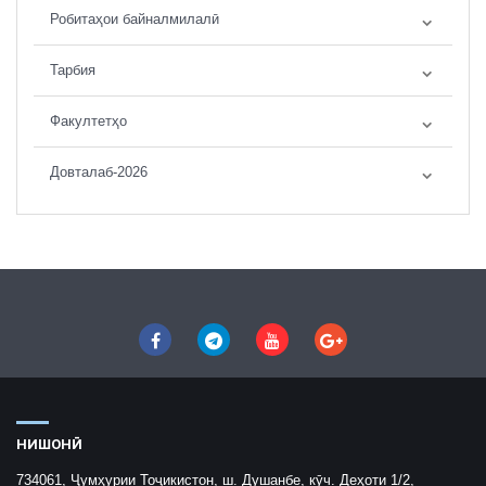
Робитаҳои байналмилалӣ
Тарбия
Факултетҳо
Довталаб-2026
НИШОНӢ
734061, Ҷумҳурии Тоҷикистон, ш. Душанбе, кӯч. Деҳоти 1/2,