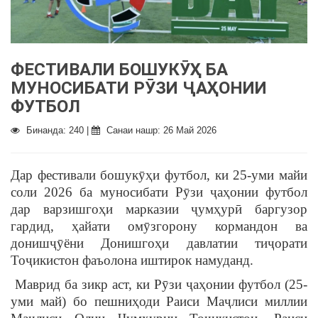
ФЕСТИВАЛИ БОШУКӮҲ БА
МУНОСИБАТИ РӮЗИ ҶАҲОНИИ
ФУТБОЛ
Бинанда: 240 |
Санаи нашр: 26 Май 2026
Дар фестивали бошукӯҳи футбол, ки 25-уми майи
соли 2026 ба муносибати Рӯзи ҷаҳонии футбол
дар варзишгоҳи марказии ҷумҳурӣ баргузор
гардид, ҳайати омӯзгорону кормандон ва
донишҷӯёни Донишгоҳи давлатии тиҷорати
Тоҷикистон фаъолона иштирок намуданд.
Маврид ба зикр аст, ки Рӯзи ҷаҳонии футбол (25-
уми май) бо пешниҳоди Раиси Маҷлиси миллии