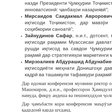
назди Президенти Ҷумҳурии Тоҷикист
инноватсионӣ: ҷанбаҳои назариявӣ”;
Мирсаидов Саидакмал Авророви
иқтисоди Тоҷикистон, дар мавзӯи
соҳибкории саноатӣ”;
Зайнудинов Сафар
, н.и.т., дотсен
иқтисоди рақамии Муассисаи давлат
рушди иқтисод ва савдои Ҷумҳурии
рақамӣ дар стратегияҳои маркетинги 
Мирзоалиев Абдурашид Абдунабие
иқтисодиёти меҳнати Донишгоҳи дав
кадрӣ ва ташаккули тафаккури рақамӣ”
Дар идомаи конференсия муовини ректор ои
Машокиров, д.и.и., профессорон Ҳамидул
намуда, фикру андеша ва пешниҳодҳои ҷоли
Дар ҷамъбасти кори конференсия маърӯза
қадрдонӣ карда шуданд.