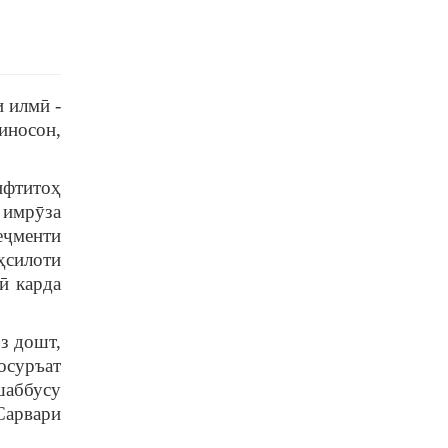
 илмӣ -
иносон,
ифтитоҳ
 имрӯза
еҷменти
ҳсилоти
ӣ карда
з дошт,
осуръат
шаббусу
Сарвари