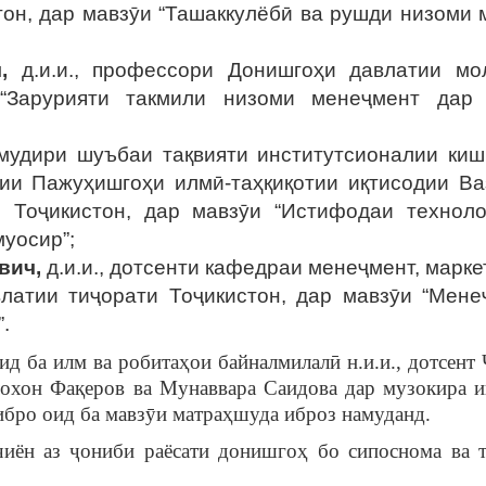
он, дар мавзӯи “Ташаккулёбӣ ва рушди низоми 
ч,
д.и.и., профессори Донишгоҳи давлатии мо
 “Зарурияти такмили низоми менеҷмент дар
т, мудири шуъбаи тақвияти институтсионалии ки
ии Пажуҳишгоҳи илмӣ-таҳқиқотии иқтисодии Ва
 Тоҷикистон, дар мавзӯи “Истифодаи техноло
муосир”;
вич,
д.и.и., дотсенти кафедраи менеҷмент, марке
латии тиҷорати Тоҷикистон, дар мавзӯи “Мене
.
д ба илм ва робитаҳои байналмилалӣ н.и.и., дотсент
лохон Фақеров ва Мунаввара Саидова дар музокира 
бро оид ба мавзӯи матраҳшуда иброз намуданд.
чиён аз ҷониби раёсати донишгоҳ бо сипоснома ва 