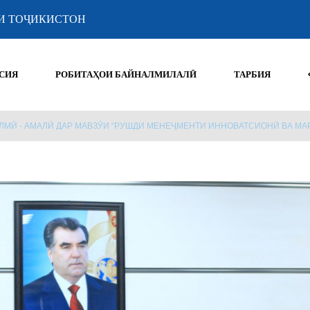
И ТОҶИКИСТОН
СИЯ
РОБИТАҲОИ БАЙНАЛМИЛАЛӢ
ТАРБИЯ
МӢ - АМАЛӢ ДАР МАВЗӮИ “РУШДИ МЕНЕҶМЕНТИ ИННОВАТСИОНӢ ВА МА