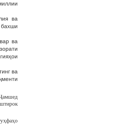
миллии
лия ва
 бахши
швар ва
зорати
гияҳои
тинг ва
ҷменти
 Ҷамшед
иштирок
туҳфаҳо