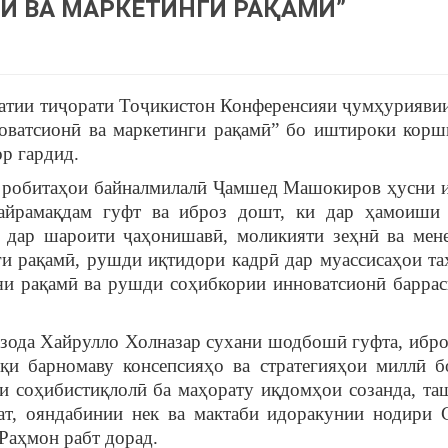
Ӣ ВА МАРКЕТИНГИ РАҚАМӢ”
атии тиҷорати Тоҷикистон Конференсияи ҷумҳуриявии
оватсионӣ ва маркетинги рақамӣ” бо иштироки корш
р гардид.
а робитаҳои байналмилалӣ Ҷамшед Машокиров ҳусни 
айрамақдам гуфт ва иброз дошт, ки дар ҳамоиши
 дар шароити ҷаҳонишавӣ, моликияти зеҳнӣ ва мен
ги рақамӣ, рушди иқтидори кадрӣ дар муассисаҳои та
яи рақамӣ ва рушди соҳибкории инноватсионӣ баррас
зода Хайрулло Холназар сухани шодбошӣ гуфта, ибро
қи барномаву консепсияҳо ва стратегияҳои миллӣ б
ои соҳибистиқлолӣ ба маҳорату иқдомҳои созанда, та
ат, ояндабинии нек ва мактаби идоракунии нодири 
Раҳмон рабт дорад.