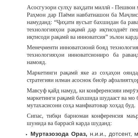
Асосгузори сулҳу ваҳдати миллӣ - Пешвои
Раҳмон дар Паёми навбатиашон ба Маҷлис
намуданд: “Ҷиҳати вусъат бахшидан ба ра
технологияҳои рақамӣ дар иқтисодиёт п
иқтисоди рақамӣ ва инноватсия” эълон кард
Менеҷменти инноватсионӣ бояд технология
технологияҳои инноватсиониро ба раван
намояд.
Маркетинги рақамӣ яке аз соҳаҳои оянда
стратегияи илман асоснок бисёр афзалиятҳ
Мавсуф қайд намуд, ки конференсияи имрӯ
маркетинги рақамӣ бахшида шудааст ва мо б
мутахасисони соҳа манфиатовар хоҳад буд.
Сипас, тибқи барномаи конференсия маъ
шунида ва баррасӣ карда шуданд:
Муртазозода Ораз,
н.и.и., дотсент