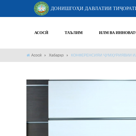
ДОНИШГОҲИ ДАВЛАТИИ ТИҶОРАТ
АСОСӢ
ТАЪЛИМ
ИЛМ ВА ИННОВАТ
Асосӣ
Хабарҳо
КОНФЕРЕНСИЯИ ҶУМҲУРИЯВИИ ИЛ