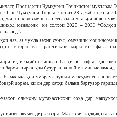
 миллат, Президенти Ҷумҳурии Тоҷикистон муҳтарам 
и Олии Ҷумҳурии Тоҷикистон аз 28 декабри соли 20
вандҳои инноватсионӣ ва истифодаи ҳамаҷонибаи имко
ешниҳод менамоям, ки солҳои 2025 – 2030 “Солҳо
а шаванд”.
ҳои нав, аз ҷумла зеҳни сунъӣ, омӯзиши мошинсозӣ в
дҳои тиҷорат ва стратегияҳои маркетинг фаъолона
дори иқтисодиёти кишвар ба ҳисоб рафта, ҳангоми
оро барои ширкатҳои бузурги ватанӣ таъмин менамояд.
за ба масъалаҳои мубрами рушди менеҷменти инноватс
оварӣ дорем, ки он дар сатҳи баланд баргузор гардид
рӯзаҳои олимону мутахассисони соҳа дар мавзӯъҳо
, муовини якуми директори Маркази тадқиқоти ст