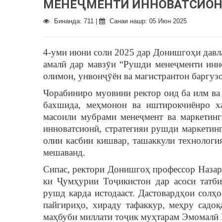
МЕНЕҶМЕНТИ ИННОВАТСИОН
Бинанда: 711 |
Санаи нашр: 05 Июн 2025
4-уми июни соли 2025 дар Донишгоҳи давл
амалӣ дар мавзӯи “Рушди менеҷменти инн
олимон, унвонҷӯён ва магистрантон баргузо
Чорабиниро муовини ректор оид ба илм в
бахшида, меҳмонон ва иштирокчиёнро х
масоили мубрами менеҷмент ва маркетинг
инноватсионӣ, стратегияи рушди маркетин
олии касбии кишвар, ташаккули технологи
мешаванд.
Сипас, ректори Донишгоҳ профессор Назар
ки Ҷумҳурии Тоҷикистон дар асоси татби
рушд карда истодааст. Дастовардҳои солҳ
пайгириҳо, хираду тафаккур, меҳру садоқ
маҳбуби миллати тоҷик муҳтарам Эмомалӣ 