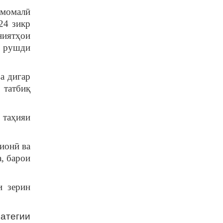
Эмомалӣ
24 зикр
ниятҳои
и рушди
а дигар
 татбиқ
 таҳияи
ионӣ ва
а, барои
и зерин
ратегии