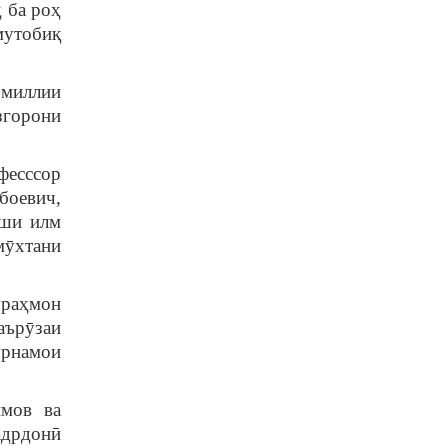
 ба роҳ
мутобиқ
 миллии
згорони
фесссор
боевич,
қши илм
мӯхтани
ураҳмон
аърӯзаи
урнамои
имов ва
адрдонӣ