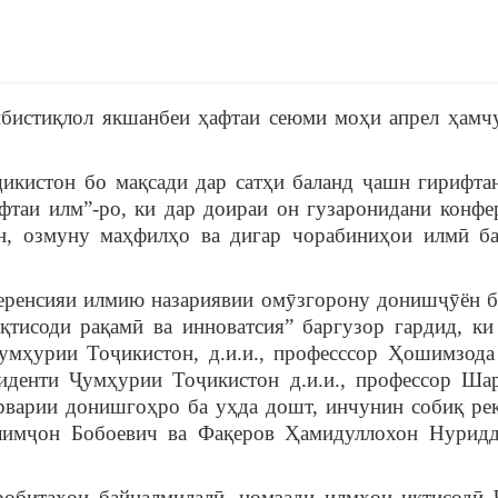
бистиқлол якшанбеи ҳафтаи сеюми моҳи апрел ҳамч
икистон бо мақсади дар сатҳи баланд ҷашн гирифта
афтаи илм”-ро, ки дар доираи он гузаронидани конфе
н, озмуну маҳфилҳо ва дигар чорабиниҳои илмӣ б
ференсияи илмию назариявии омӯзгорону донишҷӯён 
тисоди рақамӣ ва инноватсия” баргузор гардид, ки
умҳурии Тоҷикистон, д.и.и., професссор Ҳошимзод
иденти Ҷумҳурии Тоҷикистон д.и.и., профессор Ша
варии донишгоҳро ба уҳда дошт, инчунин собиқ ре
Олимҷон Бобоевич ва Фақеров Ҳамидуллохон Нурид
робитаҳои байналмилалӣ, номзади илмҳои иқтисодӣ