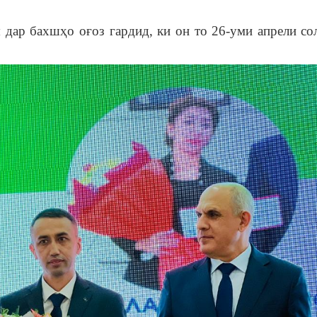
дар бахшҳо оғоз гардид, ки он то 26-уми апрели со