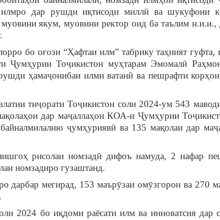
 илмро дар рушди иқтисоди миллӣ ва шукуфоии 
муовини якум, муовини ректор оид ба таълим н.и.и., 
.
орро бо оғози “Ҳафтаи илм” табрику таҳният гуфта, 
нти Ҷумҳурии Тоҷикистон муҳтарам Эмомалӣ Раҳмо
рушди ҳамаҷонибаи илми ватанӣ ва пешрафти корҳо
латии тиҷорати Тоҷикистон соли 2024-ум 543 мавод
мақолаҳои дар маҷаллаҳои КОА-и Ҷумҳурии Тоҷикист
байналмилалию ҷумҳуриявӣ ва 135 мақолаи дар маҷ
нишгоҳ рисолаи номзадӣ дифоъ намуда, 2 нафар п
лаи номзадиро гузаштанд.
ро дарбар мегирад, 153 маърӯзаи омӯзгорон ва 270 м
.
оли 2024 бо иқдоми раёсати илм ва инноватсия дар 