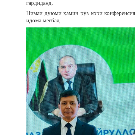
гардиданд.
Нимаи дуюми ҳамин рӯз кори конференсия 
идома меёбад..