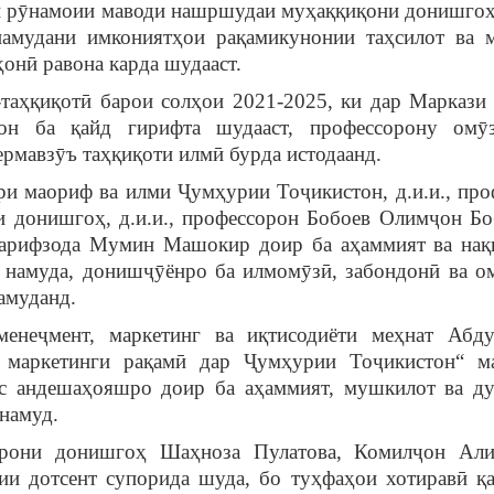
и рӯнамоии маводи нашршудаи муҳаққиқони донишгоҳ
амудани имкониятҳои рақамикунонии таҳсилот ва 
ҳонӣ равона карда шудааст.
аҳқиқотӣ барои солҳои 2021-2025, ки дар Маркази
он ба қайд гирифта шудааст, профессорону омӯ
зермавзӯъ таҳқиқоти илмӣ бурда истодаанд.
и маориф ва илми Ҷумҳурии Тоҷикистон, д.и.и., про
 донишгоҳ, д.и.и., профессорон Бобоев Олимҷон Бо
арифзода Мумин Машокир доир ба аҳаммият ва на
 намуда, донишҷӯёнро ба илмомӯзӣ, забондонӣ ва о
амуданд.
 менеҷмент, маркетинг ва иқтисодиёти меҳнат Абд
маркетинги рақамӣ дар Ҷумҳурии Тоҷикистон“ м
с андешаҳояшро доир ба аҳаммият, мушкилот ва д
намуд.
орони донишгоҳ Шаҳноза Пулатова, Комилҷон Ал
и дотсент супорида шуда, бо туҳфаҳои хотиравӣ қ