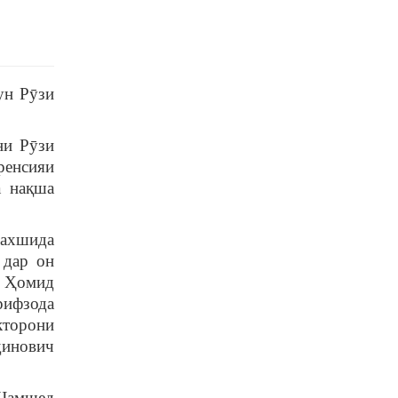
ун Рӯзи
ни Рӯзи
ренсияи
а нақша
бахшида
 дар он
а Ҳомид
рифзода
кторони
динович
 Ҷамшед