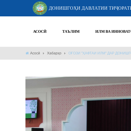
ДОНИШГОҲИ ДАВЛАТИИ ТИҶОРАТ
АСОСӢ
ТАЪЛИМ
ИЛМ ВА ИННОВАТ
Асосӣ
Хабарҳо
ОҒОЗИ "ҲАФТАИ ИЛМ" ДАР ДОНИШ