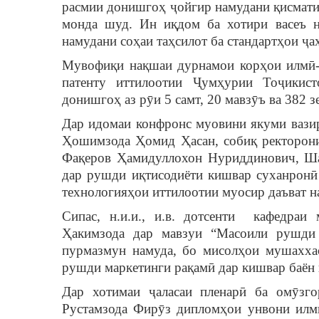
расмии донишгоҳ ҷойгир намудани қисмат
монда шуд. Ин иқдом ба хотири васеъ н
намудани соҳаи таҳсилот ба стандартҳои ҷа
Мувофиқи нақшаи дурнамои корҳои илмӣ-т
патенту иттилоотии Ҷумҳурии Тоҷикист
донишгоҳ аз рӯи 5 самт, 20 мавзӯъ ва 382 
Дар идомаи конфронс муовини якуми вазир
Ҳошимзода Ҳомид Ҳасан, собиқ ректорони
Фақеров Ҳамидуллохон Нуриддинович, Ш
дар рушди иқтисодиёти кишвар суханронӣ
технологияҳои иттилоотии муосир даъват н
Сипас, н.и.и., и.в. дотсенти кафедраи
Ҳакимзода дар мавзуи “Масоили рушди 
пурмазмун намуда, бо мисолҳои мушахха
рушди маркетинги рақамӣ дар кишвар баён 
Дар хотимаи ҷаласаи пленарӣ ба омӯзг
Рустамзода Фирӯз дипломҳои унвони илми