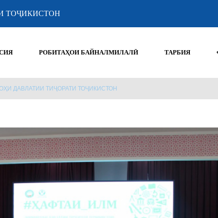
И ТОҶИКИСТОН
СИЯ
РОБИТАҲОИ БАЙНАЛМИЛАЛӢ
ТАРБИЯ
ГОҲИ ДАВЛАТИИ ТИҶОРАТИ ТОҶИКИСТОН