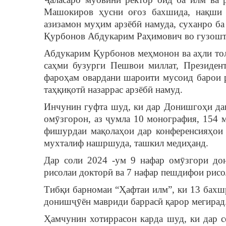
Машокиров ҳусни оғоз бахшида, нақши
азизамон муҳим арзёбӣ намуда, суханро ба 
Қурбонов Абдукарим Раҳимович во гузошт
Абдукарим Қурбонов меҳмонон ва аҳли тол
саҳми бузурги Пешвои миллат, Президе
фароҳам овардани шароити мусоид барои 
таҳқиқотӣ назаррас арзёбӣ намуд.
Инчунин гуфта шуд, ки дар Донишгоҳи дав
омӯзгорон, аз ҷумла 10 монография, 154 
фишурдаи мақолаҳои дар конференсияҳои 
мухталиф нашршуда, ташкил медиҳанд.
Дар соли 2024 -ум 9 нафар омӯзгори до
рисолаи докторӣ ва 7 нафар пешдифои рисо
Тибқи барномаи “Ҳафтаи илм”, ки 13 бахш
донишҷӯён мавриди баррасӣ қарор мегирад
Ҳамчунин хотиррасон карда шуд, ки дар с