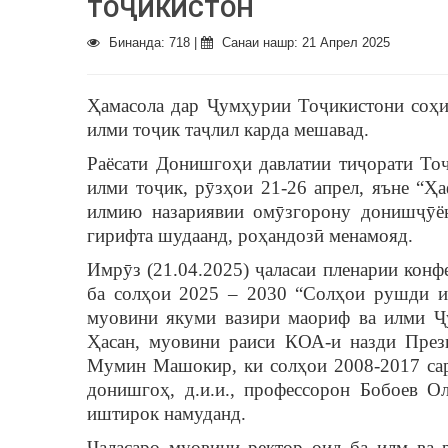
ТОҶИКИСТОН
Бинанда: 718 |
Санаи нашр: 21 Апрел 2025
Ҳамасола дар Ҷумҳурии Тоҷикистони соҳи
илми тоҷик таҷлил карда мешавад.
Раёсати Донишгоҳи давлатии тиҷорати Тоҷ
илми тоҷик, рӯзҳои 21-26 апрел, яъне “Ҳ
илмию назариявии омӯзгорону донишҷӯё
гирифта шудаанд, роҳандозӣ менамояд.
Имрӯз (21.04.2025) ҷаласаи пленарии кон
ба солҳои 2025 – 2030 “Солҳои рушди иқ
муовини якуми вазири маориф ва илми Ҷ
Ҳасан, муовини раиси КОА-и назди През
Мумин Машокир, ки солҳои 2008-2017 сар
донишгоҳ, д.и.и., профессорон Бобоев 
иштирок намуданд.
Ҷаласаро муовини ректор оид ба илм ва 