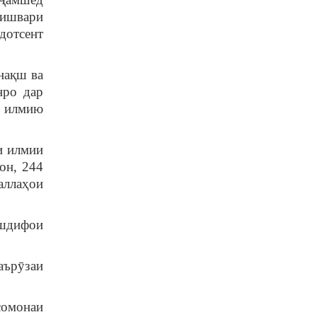
кишвари
дотсент
нақш ва
нро дар
и илмию
и илмии
он, 244
аллаҳои
ешдифои
аърӯзаи
сомонаи