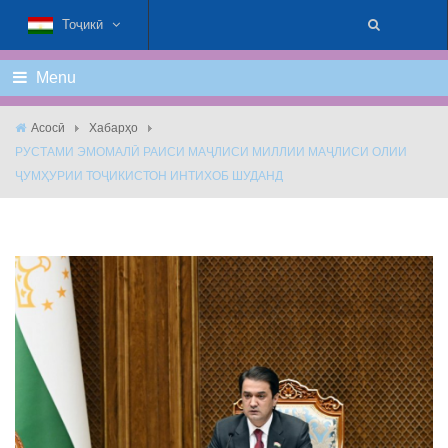
Тоҷикӣ
Menu
Асосӣ
Хабарҳо
РУСТАМИ ЭМОМАЛӢ РАИСИ МАҶЛИСИ МИЛЛИИ МАҶЛИСИ ОЛИИ
ҶУМҲУРИИ ТОҶИКИСТОН ИНТИХОБ ШУДАНД