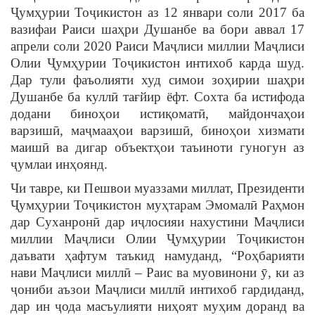
Ҷумҳурии Тоҷикистон аз 12 январи соли 2017 ба
вазифаи Раиси шаҳри Душанбе ва бори аввал 17
апрели соли 2020 Раиси Маҷлиси миллии Маҷлиси
Олии Ҷумҳурии Тоҷикистон интихоб карда шуд.
Дар тули фаъолияти худ симои зоҳирии шаҳри
Душанбе ба куллӣ тағйир ёфт. Сохта ба истифода
додани биноҳои истиқоматӣ, майдончаҳои
варзишӣ, маҷмааҳои варзишӣ, биноҳои хизмати
маишӣ ва дигар объектҳои таъиноти гуногун аз
ҷумлаи инҳоянд.
Чи тавре, ки Пешвои муаззами миллат, Президенти
Ҷумҳурии Тоҷикистон муҳтарам Эмомалӣ Раҳмон
дар Суханронӣ дар иҷлосияи нахустини Маҷлиси
миллии Маҷлиси Олии Ҷумҳурии Тоҷикистон
даъвати ҳафтум таъкид намуданд, “Роҳбарияти
нави Маҷлиси миллӣ – Раис ва муовинони ӯ, ки аз
ҷониби аъзои Маҷлиси миллӣ интихоб гардиданд,
дар ин ҷода масъулияти ниҳоят муҳим доранд ва