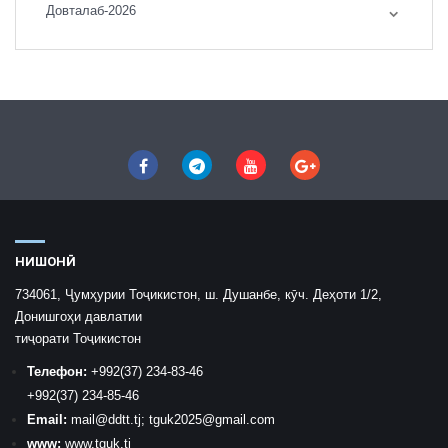
Довталаб-2026
НИШОНӢ
734061, Ҷумҳурии Тоҷикистон, ш. Душанбе, кӯч. Деҳоти 1/2,
Донишгоҳи давлатии
тиҷорати Тоҷикистон
Телефон:
+992
(37) 234-83-46
+992
(37) 234-85-46
Email:
mail
@ddtt.tj
;
tguk2025@gmail.com
www:
www.tguk.tj