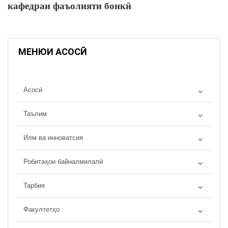
кафедраи фаъолияти бонкӣ
МЕНЮИ АСОСӢ
Асосӣ
Таълим
Илм ва инноватсия
Робитаҳои байналмилалӣ
Тарбия
Факултетҳо