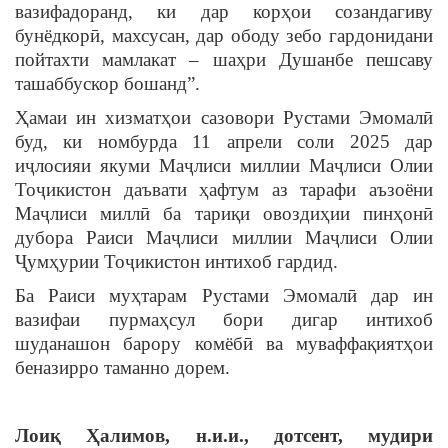
вазифадоранд, ки дар корҳои созандагиву
бунёдкорӣ, махсусан, дар ободу зебо гардонидани
пойтахти мамлакат – шаҳри Душанбе пешсаву
ташаббускор бошанд”.
Ҳамаи ин хизматҳои сазовори Рустами Эмомалӣ
буд, ки номбурда 11 апрели соли 2025 дар
иҷлосияи якуми Маҷлиси миллии Маҷлиси Олии
Тоҷикистон даъвати ҳафтум аз тарафи аъзоёни
Маҷлиси миллӣ ба тариқи овоздиҳии пинҳонӣ
дубора Раиси Маҷлиси миллии Маҷлиси Олии
Ҷумҳурии Тоҷикистон интихоб гардид.
Ба Раиси муҳтарам Рустами Эмомалӣ дар ин
вазифаи пурмаҳсул бори дигар интихоб
шуданашон барору комёбӣ ва муваффақиятҳои
беназирро таманно дорем.
Лоиқ Ҳалимов, н.и.и., дотсент, мудири