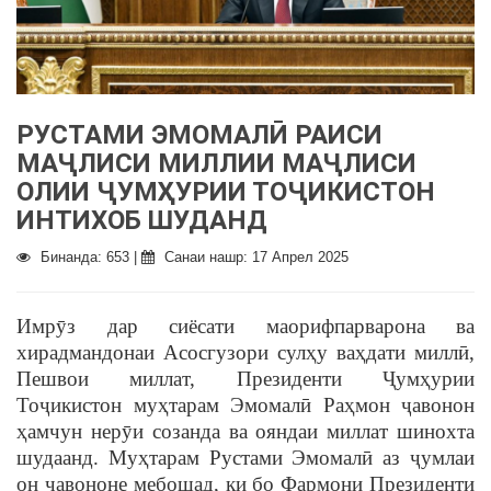
РУСТАМИ ЭМОМАЛӢ РАИСИ
МАҶЛИСИ МИЛЛИИ МАҶЛИСИ
ОЛИИ ҶУМҲУРИИ ТОҶИКИСТОН
ИНТИХОБ ШУДАНД
Бинанда: 653 |
Санаи нашр: 17 Апрел 2025
Имрӯз дар сиёсати маорифпарварона ва
хирадмандонаи Асосгузори сулҳу ваҳдати миллӣ,
Пешвои миллат, Президенти Ҷумҳурии
Тоҷикистон муҳтарам Эмомалӣ Раҳмон ҷавонон
ҳамчун нерӯи созанда ва ояндаи миллат шинохта
шудаанд. Муҳтарам Рустами Эмомалӣ аз ҷумлаи
он ҷавононе мебошад, ки бо Фармони Президенти