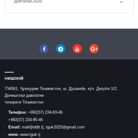
Довталаб-2026
НИШОНӢ
734061, Ҷумҳурии Тоҷикистон, ш. Душанбе, кӯч. Деҳоти 1/2,
Донишгоҳи давлатии
тиҷорати Тоҷикистон
Телефон:
+992
(37) 234-83-46
+992
(37) 234-85-46
Email:
mail
@ddtt.tj
;
tguk2025@gmail.com
www:
www.tguk.tj