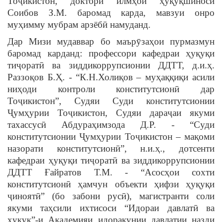
Тоҷикистон, доктори илмҳои ҳуқуқшиносӣ
Соибов З.М. баромад карда, мавзуи онро
муҳимму мубрам арзёбӣ намуданд.
Дар Мизи мудаввар бо маърӯзаҳои пурмазмун
баромад карданд: профессори кафедраи ҳуқуқи
тиҷоратӣ ва зиддикоррупсионии ДДТТ, д.и.ҳ.
Раззоқов Б.Ҳ. - “К.Н.Холиқов – муҳаққиқи асили
ниҳоди контроли конститутсионӣ дар
Тоҷикистон”, Судяи Суди конститутсионии
Ҷумҳурии Тоҷикистон, Судяи дараҷаи якуми
тахассусӣ Абдураҳимзода Д.Р. - “Суди
конститутсионии Ҷумҳурии Тоҷикистон – мақоми
назорати конститутсионӣ”, н.и.ҳ., дотсенти
кафедраи ҳуқуқи тиҷоратӣ ва зиддикоррупсионии
ДДТТ Ғайратов Т.М. - “Асосҳои сохти
конститутсионӣ ҳамчун объекти ҳифзи ҳуқуқи
ҷиноятӣ” (бо забони русӣ), магистранти соли
якуми таҳсили ихтисоси “Идораи давлатӣ ва
ҳуқуқ”-и Академияи идоракунии давлатии назди