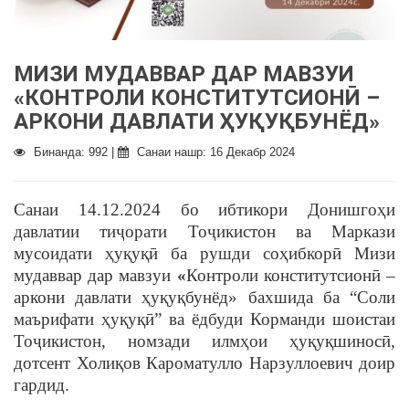
МИЗИ МУДАВВАР ДАР МАВЗУИ
«КОНТРОЛИ КОНСТИТУТСИОНӢ –
АРКОНИ ДАВЛАТИ ҲУҚУҚБУНЁД»
Бинанда: 992 |
Санаи нашр: 16 Декабр 2024
Санаи 14.12.2024 бо ибтикори Донишгоҳи
давлатии тиҷорати Тоҷикистон ва Маркази
мусоидати ҳуқуқӣ ба рушди соҳибкорӣ Мизи
мудаввар дар мавзуи
«
Контроли конститутсионӣ –
аркони давлати ҳуқуқбунёд» бахшида ба “Соли
маърифати ҳуқуқӣ” ва ёдбуди Корманди шоистаи
Тоҷикистон, номзади илмҳои ҳуқуқшиносӣ,
дотсент Холиқов Кароматулло Нарзуллоевич доир
гардид.