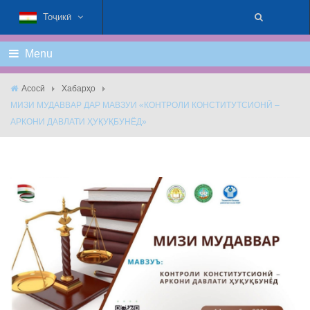
Тоҷикӣ
Menu
Асосӣ
Хабарҳо
МИЗИ МУДАВВАР ДАР МАВЗУИ «КОНТРОЛИ КОНСТИТУТСИОНӢ –
АРКОНИ ДАВЛАТИ ҲУҚУҚБУНЁД»