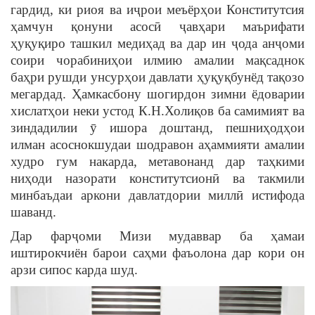
гардид, ки риоя ва иҷрои меъёрҳои Конститутсия
ҳамчун қонуни асосӣ ҷавҳари маърифати
ҳуқуқиро ташкил медиҳад ва дар ин ҷода анҷоми
соири чорабиниҳои илмию амалии мақсаднок
баҳри рушди унсурҳои давлати ҳуқуқбунёд тақозо
мегардад. Ҳамкасбону шогирдон зимни ёдоварии
хислатҳои неки устод К.Н.Холиқов ба самимият ва
зиндадилии ӯ ишора доштанд, пешниҳодҳои
илман асоснокшудаи шодравон аҳаммияти амалии
худро гум накарда, метавонанд дар таҳкими
ниҳоди назорати конститутсионӣ ва такмили
минбаъдаи аркони давлатдории миллӣ истифода
шаванд.
Дар фарҷоми Мизи мудаввар ба ҳамаи
иштирокчиён барои саҳми фаъолона дар кори он
арзи сипос карда шуд.