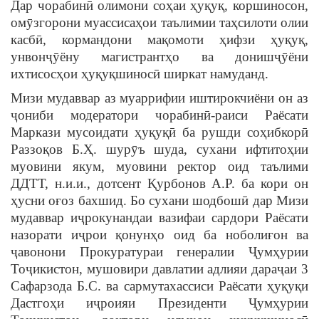
Дар чорабинӣ олимони соҳаи ҳуқуқ, коршиносон,
омӯзгорони муассисаҳои таълимии таҳсилоти олии
касбӣ, кормандони мақомоти ҳифзи ҳуқуқ,
унвонҷӯёну магистрантҳо ва донишҷӯёни
ихтисосҳои ҳуқуқшиносӣ ширкат намуданд.
Мизи мудаввар аз муаррифии иштирокчиёни он аз
ҷониби модератори чорабинӣ-раиси Раёсати
Маркази мусоидати ҳуқуқӣ ба рушди соҳибкорӣ
Раззоқов Б.Ҳ. шурӯъ шуда, сухани ифтитоҳии
муовини якум, муовини ректор оид таълими
ДДТТ, н.и.и., дотсент Қурбонов А.Р. ба кори он
ҳусни оғоз бахшид. Бо сухани шодбошӣ дар Мизи
мудаввар иҷрокунандаи вазифаи сардори Раёсати
назорати иҷрои қонунҳо оид ба ноболиғон ва
ҷавонони Прокуратураи генералии Ҷумҳурии
Тоҷикистон, мушовири давлатии адлияи дараҷаи 3
Сафарзода Б.С. ва сармутахассиси Раёсати ҳуқуқи
Дастгоҳи иҷроияи Президенти Ҷумҳурии