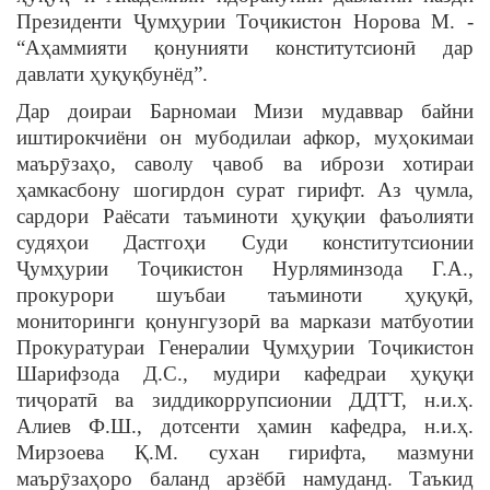
Президенти Ҷумҳурии Тоҷикистон Норова М. -
“Аҳаммияти қонунияти конститутсионӣ дар
давлати ҳуқуқбунёд”.
Дар доираи Барномаи Мизи мудаввар байни
иштирокчиёни он мубодилаи афкор, муҳокимаи
маърӯзаҳо, саволу ҷавоб ва ибрози хотираи
ҳамкасбону шогирдон сурат гирифт. Аз ҷумла,
сардори Раёсати таъминоти ҳуқуқии фаъолияти
судяҳои Дастгоҳи Суди конститутсионии
Ҷумҳурии Тоҷикистон Нурляминзода Г.А.,
прокурори шуъбаи таъминоти ҳуқуқӣ,
мониторинги қонунгузорӣ ва маркази матбуотии
Прокуратураи Генералии Ҷумҳурии Тоҷикистон
Шарифзода Д.С., мудири кафедраи ҳуқуқи
тиҷоратӣ ва зиддикоррупсионии ДДТТ, н.и.ҳ.
Алиев Ф.Ш., дотсенти ҳамин кафедра, н.и.ҳ.
Мирзоева Қ.М. сухан гирифта, мазмуни
маърӯзаҳоро баланд арзёбӣ намуданд. Таъкид