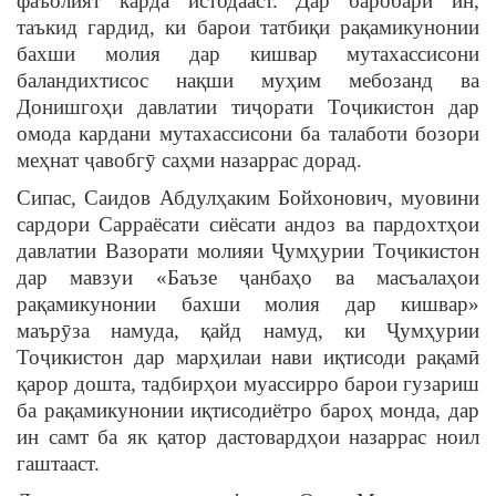
фаъолият карда истодааст. Дар баробари ин,
таъкид гардид, ки барои татбиқи рақамикунонии
бахши молия дар кишвар мутахассисони
баландихтисос нақши муҳим мебозанд ва
Донишгоҳи давлатии тиҷорати Тоҷикистон дар
омода кардани мутахассисони ба талаботи бозори
меҳнат ҷавобгӯ саҳми назаррас дорад.
Сипас, Саидов Абдулҳаким Бойхонович, муовини
сардори Сарраёсати сиёсати андоз ва пардохтҳои
давлатии Вазорати молияи Ҷумҳурии Тоҷикистон
дар мавзуи «Баъзе ҷанбаҳо ва масъалаҳои
рақамикунонии бахши молия дар кишвар»
маърӯза намуда, қайд намуд, ки Ҷумҳурии
Тоҷикистон дар марҳилаи нави иқтисоди рақамӣ
қарор дошта, тадбирҳои муассирро барои гузариш
ба рақамикунонии иқтисодиётро бароҳ монда, дар
ин самт ба як қатор дастовардҳои назаррас ноил
гаштааст.