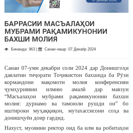
БАРРАСИИ МАСЪАЛАҲОИ
МУБРАМИ РАҚАМИКУНОНИИ
БАХШИ МОЛИЯ
Бинанда: 963 |
Санаи нашр: 07 Декабр 2024
Санаи 07-уми декабри соли 2024 дар Донишгоҳи
давлатии тиҷорати Тоҷикистон бахшида ба Рӯзи
кормандони мақомоти молия конференсияи
ҷумҳуриявии илмию амалӣ дар мавзуи
“Масъалаҳои мубрами рақамикунонии бахши
молия: дурнамо ва тамоюли рушди он” бо
иштироки муҳаққиқон, мутахассисони соҳа ва
донишҷуён доир гардид.
Нахуст, муовини ректор оид ба илм ва робитаҳои