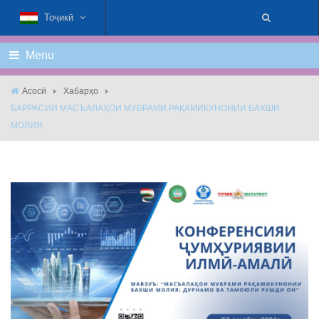
Тоҷикӣ
Menu
Асосӣ
Хабарҳо
БАРРАСИИ МАСЪАЛАҲОИ МУБРАМИ РАҚАМИКУНОНИИ БАХШИ
МОЛИЯ