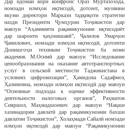
Дар идомаи кори конфронс Ораз Муртазозода,
номзади илмҳои иқтисодӣ, дотсент, муовини
якуми директори Маркази тадқиқоти стратегии
назди Президенти Ҷумҳурии Тоҷикистон дар
мавзуи “Аҳаммияти рақамикунонии иқтисодиёт
дар шароити ҷаҳонишавӣ”, Ҷалилов Умарҷон
Ҷамилович, номзади илмҳои иқтисодӣ, дотсенти
Донишгоҳи техникии Тоҷикистон ба номи
академик М.Осимӣ дар мавзуи “Исследование
ценообразования на оказание автотранспортных
услуг в сельской местности Таджикистана в
условиях цифровизации”, Ҳамидова Садафмоҳ
Ҳалимовна, номзади илмҳои иқтисодӣ дар мавзуи
“Основные подходы к оценке эффективности
деятельности налоговых органов”, Раҳматов
Сияршоҳ Маҳмадшоевич дар мавзуи “Нақши
хазинадории давлатӣ дар рақамикунонии бахши
давлатии Тоҷикистон”, Холаҳмади Сайалӣ номзади
илмҳои иқтисодӣ дар мавзуи “Рақамикунонии