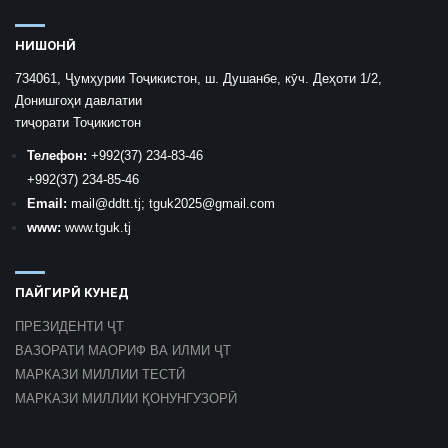
НИШОНӢ
734061, Ҷумҳурии Тоҷикистон, ш. Душанбе, кӯч. Деҳоти 1/2,
Донишгоҳи давлатии
тиҷорати Тоҷикистон
Телефон:
+992
(37) 234-83-46
+992
(37) 234-85-46
Email:
mail
@ddtt.tj
;
tguk2025@gmail.com
www:
www.tguk.tj
ПАЙГИРӢ КУНЕД
ПРЕЗИДЕНТИ ҶТ
ВАЗОРАТИ МАОРИФ ВА ИЛМИ ҶТ
МАРКАЗИ МИЛЛИИ ТЕСТӢ
МАРКАЗИ МИЛЛИИ ҚОНУНГУЗОРӢ