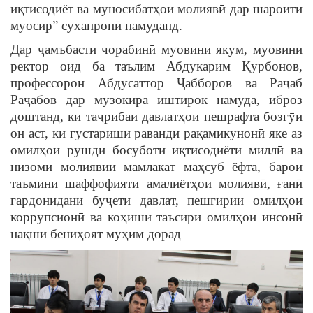
иқтисодиёт ва муносибатҳои молиявӣ дар шароити
муосир” суханронӣ намуданд.
Дар ҷамъбасти чорабинӣ муовини якум, муовини
ректор оид ба таълим Абдукарим Қурбонов,
профессорон Абдусаттор Ҷабборов ва Раҷаб
Раҷабов дар музокира иштирок намуда, иброз
доштанд, ки таҷрибаи давлатҳои пешрафта бозгӯи
он аст, ки густариши раванди рақамикунонӣ яке аз
омилҳои рушди босуботи иқтисодиёти миллӣ ва
низоми молиявии мамлакат маҳсуб ёфта, барои
таъмини шаффофияти амалиётҳои молиявӣ, ғанӣ
гардонидани буҷети давлат, пешгирии омилҳои
коррупсионӣ ва коҳиши таъсири омилҳои инсонӣ
нақши бениҳоят муҳим дорад
.