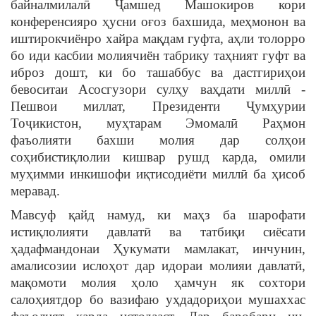
байналмилалӣ Ҷамшед Машокиров кори
конференсияро ҳусни оғоз бахшида, меҳмонон ва
иштирокчиёнро хайра мақдам гуфта, аҳли толорро
бо иди касбии молиячиён табрику таҳният гуфт ва
иброз дошт, ки бо ташаббус ва дастгириҳои
бевоситаи Асосгузори сулҳу ваҳдати миллӣ -
Пешвои миллат, Президенти Ҷумҳурии
Тоҷикистон, муҳтарам Эмомалӣ Раҳмон
фаъолияти бахши молия дар солҳои
соҳибистиқлолии кишвар рушд карда, омили
муҳимми инкишофи иқтисодиёти миллӣ ба ҳисоб
меравад.
Мавсуф қайд намуд, ки маҳз ба шарофати
истиқлолияти давлатӣ ва татбиқи сиёсати
ҳадафмандонаи Ҳукумати мамлакат, инчунин,
амалисозии ислоҳот дар идораи молияи давлатӣ,
мақомоти молия ҳоло ҳамчун як сохтори
салоҳиятдор бо вазифаю уҳдадориҳои мушаххас