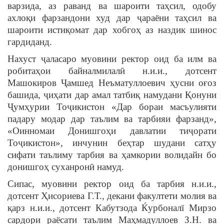
варзида, аз раванд ва шароити таҳсил, одобу
ахлоқи фарзандони худ дар ҷараёни таҳсил ва
шароити истиқомат дар хобгоҳ аз наздик шинос
гардиданд.
Нахуст ҷаласаро муовини ректор оид ба илм ва
робитаҳои байналмилалӣ н.и.и., дотсент
Машокиров Ҷамшед Неъматуллоевич ҳусни оғоз
башида, ҷиҳати дар амал татбиқ намудани Қонуни
Ҷумҳурии Тоҷикистон «Дар бораи масъулияти
падару модар дар таълим ва тарбияи фарзанд»,
«Оинномаи Донишгоҳи давлатии тиҷорати
Тоҷикистон», инчунин беҳтар шудани сатҳу
сифати таълиму тарбия ва ҳамкории волидайн бо
донишгоҳ суханронӣ намуд.
Сипас, муовини ректор оид ба тарбия н.и.и.,
дотсент Ҳисориева Г.Т., декани факултети молия ва
қарз н.и.и., дотсент Кабутзода Ќурбоналї Мирзо
сардори раёсати таълим Маҳмадуллоев З.Н. ва