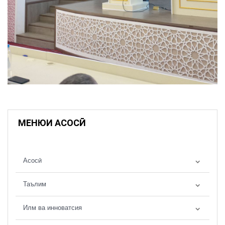
МЕНЮИ АСОСӢ
Асосӣ
Таълим
Илм ва инноватсия