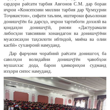
сардори раёсати тарбия Авғонов С.М. дар бораи
иҷрои «Консепсияи миллии тарбия дар Ҷумҳурии
Тоҷикистон», сифати таълим, иштироки фаъолонаи
донишҷӯён ба дарсҳо, иҷрои тартиботи дохилӣ ва
қоидаҳои донишҷӯӣ, риояи «Дастурамали
либосҳои тавсиявии хонандагон ва донишҷӯёни
муассисаҳои таҳсилоти ибтидоӣ, миёна ва олии
касбӣ» суханронӣ намуданд.
Дар фарҷоми чорабинӣ раёсати донишгоҳ ба
саволҳои волидайни донишҷӯён ҷавобҳои
мушаххас дода, барои ҳамкориҳои судманд
изҳори сипос намуданд.