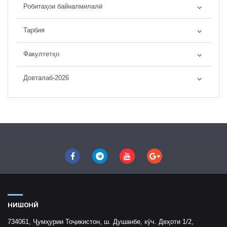
Робитаҳои байналмилалӣ
Тарбия
Факултетҳо
Довталаб-2026
НИШОНӢ
734061, Ҷумҳурии Тоҷикистон, ш. Душанбе, кӯч. Деҳоти 1/2,