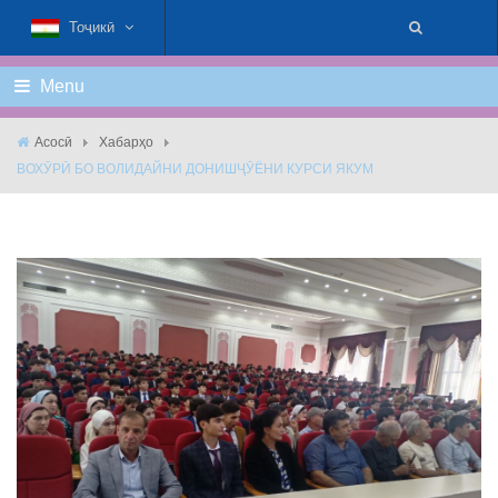
Тоҷикӣ
Menu
Асосӣ
Хабарҳо
ВОХӮРӢ БО ВОЛИДАЙНИ ДОНИШҶӮЁНИ КУРСИ ЯКУМ