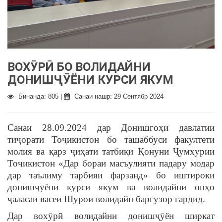
ВОХӮРӢ БО ВОЛИДАЙНИ
ДОНИШҶӮЁНИ КУРСИ ЯКУМ
Бинанда: 805 |
Санаи нашр: 29 Сентябр 2024
Санаи 28.09.2024 дар Донишгоҳи давлатии
тиҷорати Тоҷикистон бо ташаббуси факултети
молия ва қарз ҷиҳати татбиқи Қонуни Ҷумҳурии
Тоҷикистон «Дар бораи масъулияти падару модар
дар таълиму тарбияи фарзанд» бо иштироки
донишҷӯёни курси якум ва волидайни онҳо
ҷаласаи васеи Шурои волидайн баргузор гардид.
Дар вохӯрӣ волидайни донишҷӯён ширкат