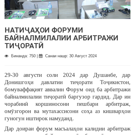
НАТИҶАҲОИ ФОРУМИ
БАЙНАЛМИЛАЛИИ АРБИТРАЖИ
ТИҶОРАТӢ
Бинанда: 750 |
Санаи нашр: 30 Август 2024
29-30 августи соли 2024 дар Душанбе, дар
Донишгоҳи давлатии тиҷорати Тоҷикистон,
бомуваффақият аввалин Форум оид ба арбитражи
байналмилалии тиҷоратӣ баргузор гардид. Дар ин
чорабинӣ коршиносони пешбари арбитраж,
омӯзгорон ва мутахассисони соҳа аз кишварҳои
гуногун иштирок намуданд.
Дар доираи форум масъалаҳои калидии арбитраж