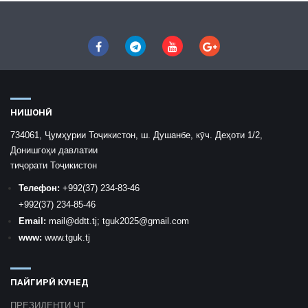
НИШОНӢ
734061, Ҷумҳурии Тоҷикистон, ш. Душанбе, кӯч. Деҳоти 1/2,
Донишгоҳи давлатии
тиҷорати Тоҷикистон
Телефон:
+992
(37) 234-83-46
+992
(37) 234-85-46
Email:
mail
@ddtt.tj
;
tguk2025@gmail.com
www:
www.tguk.tj
ПАЙГИРӢ КУНЕД
ПРЕЗИДЕНТИ ҶТ