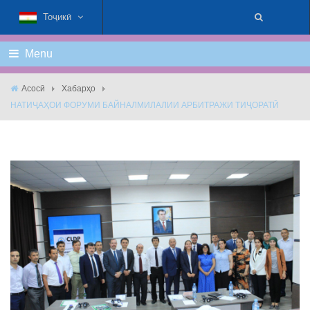
Тоҷикӣ
Menu
Асосӣ
Хабарҳо
НАТИҶАҲОИ ФОРУМИ БАЙНАЛМИЛАЛИИ АРБИТРАЖИ ТИҶОРАТӢ