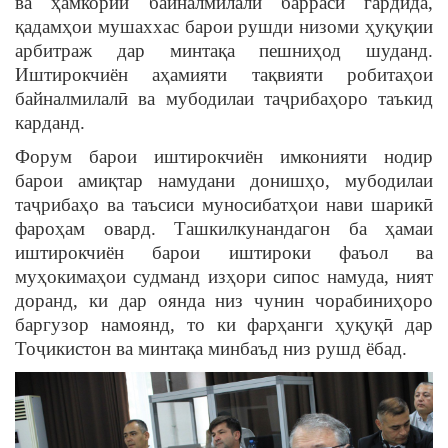
ва ҳамкории байналмилалӣ баррасӣ гардида,
қадамҳои мушаххас барои рушди низоми ҳуқуқии
арбитраж дар минтақа пешниҳод шуданд.
Иштирокчиён аҳамияти тақвияти робитаҳои
байналмилалӣ ва мубодилаи таҷрибаҳоро таъкид
карданд.
Форум барои иштирокчиён имконияти нодир
барои амиқтар намудани донишҳо, мубодилаи
таҷрибаҳо ва таъсиси муносибатҳои нави шарикӣ
фароҳам овард. Ташкилкунандагон ба ҳамаи
иштирокчиён барои иштироки фаъол ва
муҳокимаҳои судманд изҳори сипос намуда, ният
доранд, ки дар оянда низ чунин чорабиниҳоро
баргузор намоянд, то ки фарҳанги ҳуқуқӣ дар
Тоҷикистон ва минтақа минбаъд низ рушд ёбад.