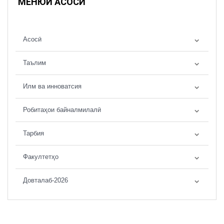
МЕНЮИ АСОСӢ
Асосӣ
Таълим
Илм ва инноватсия
Робитаҳои байналмилалӣ
Тарбия
Факултетҳо
Довталаб-2026