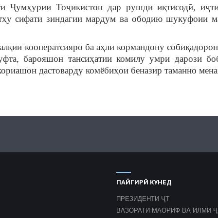
оти Ҷумҳурии Тоҷикистон дар рушди иқтисодӣ, иҷт
атҳу сифати зиндагии мардум ва ободию шукуфоии м
алқии кооператсияро ба аҳли кормандону собиқадорон
уфта, барояшон тансиҳатии комилу умри дарози боб
кориашон дастоварду комёбиҳои беназир таманно мен
ПАЙГИРӢ КУНЕД
ПРЕЗИДЕНТИ ҶТ
ВАЗОРАТИ МАОРИФ ВА ИЛМИ Ҷ