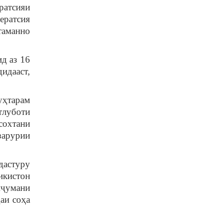
ратсияи
ератсия
таманно
д аз 16
идааст,
уҳтарам
тлуботи
сохтани
зарурии
дастуру
икистон
ҷумани
аи соҳа