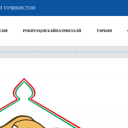
И ТОҶИКИСТОН
СИЯ
РОБИТАҲОИ БАЙНАЛМИЛАЛӢ
ТАРБИЯ
ДАВЛАТИИ ТИҶОРАТИ ТОҶИКИСТОН БАХШИДА БА РӮЗИ БАЙНАЛХАЛҚИИ 