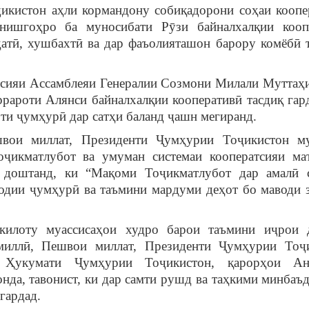
икистон аҳли кормандону собиқадорони соҳаи коопе
нишгоҳро ба муносибати Рӯзи байналхалқии кооп
атӣ, хушбахтӣ ва дар фаъолияташон барору комёбӣ 
тсияи Ассамблеяи Генералии Созмони Милали Муттаҳи
рароти Алянси байналхалқии кооперативӣ тасдиқ гард
ти ҷумҳурӣ дар сатҳи баланд ҷашн мегиранд.
вои миллат, Президенти Ҷумҳурии Тоҷикистон м
ҷикматлубот ва умуман системаи кооператсияи ма
з доштанд, ки “Мақоми Тоҷикматлубот дар амалӣ 
одии ҷумҳурӣ ва таъмини мардуми деҳот бо маводи 
килоту муассисаҳои худро барои таъмини иҷрои 
миллӣ, Пешвои миллат, Президенти Ҷумҳурии Тоҷ
 Ҳукумати Ҷумҳурии Тоҷикистон, қарорҳои Ан
нда, тавонист, ки дар самти рушд ва таҳкими минбаъд
гардад.