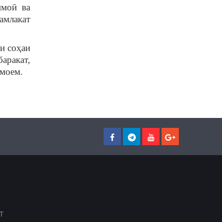
имоӣ ва
амлакат
и соҳаи
аракат,
амоем.
Т