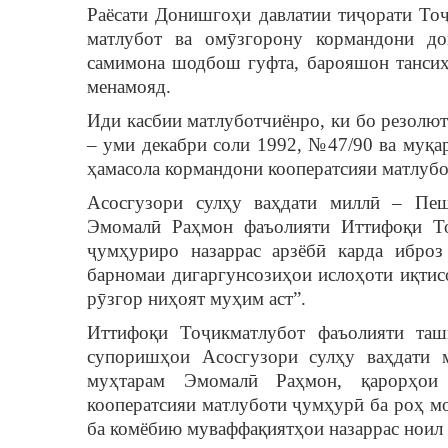
Раёсати Донишгоҳи давлатии тиҷорати Тоҷ
матлубот ва омӯзгорону кормандони до
самимона шодбош гуфта, барояшон тансиҳ
менамояд.
Иди касбии матлуботчиёнро, ки бо резолю
– уми декабри соли 1992, №47/90 ва муқар
ҳамасола кормандони кооператсияи матлубо
Асосгузори сулҳу ваҳдати миллӣ – Пеш
Эмомалӣ Раҳмон фаъолияти Иттифоқи То
ҷумҳуриро назаррас арзёбӣ карда ибро
барномаи дигаргунсозиҳои ислоҳоти иқтис
рӯзгор ниҳоят муҳим аст”.
Иттифоқи Тоҷикматлубот фаъолияти таш
супоришҳои Асосгузори сулҳу ваҳдати 
муҳтарам Эмомалӣ Раҳмон, қарорҳои
кооператсияи матлуботи ҷумҳурӣ ба роҳ мо
ба комёбию муваффақиятҳои назаррас ноил 