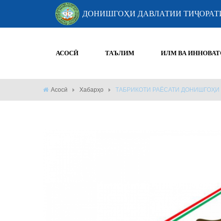
ДОНИШГОҲИ ДАВЛАТИИ ТИҶОРАТ
АСОСӢ
ТАЪЛИМ
ИЛМ ВА ИННОВАТ
Асосӣ
Хабарҳо
ТАБРИКОТИ РАЁСАТИ ДОНИШГОҲИ 