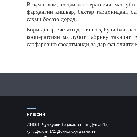
Воқеан ҳам, соҳаи кооператсияи матлуб
фарҳангии кишвар, беҳтар гардонидани с
саҳми босазо дорад.
Бори дигар Раёсати донишгоҳ Рӯзи байналх
кооператсияи матлубот табрику таҳният г
сарфарозию саодатмандӣ ва дар фаъолияти 
НИШОНӢ
734061, Ҷумҳурии Тоҷикистон, ш. Душанбе,
кӯч. Деҳоти 1/2, Донишгоҳи давлатии