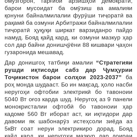
омӯзгорон, тарғиби арзишҳои демократӣ,
барои мусоидат ба омӯзиш ва амалияи
қонуни байналмилалии фурӯши тиҷоратӣ ва
рақамӣ ба озмуни Арбитражи байналмилалии
тиҷоратӣ ҳуқуқи ширкат варзиданро пайдо
намуд. Бояд қайд кард, ки озмуни мазкур ҳар
сол дар байни донишҷӯёни 88 кишвари ҷаҳон
гузаронида мешавад.
Дар донишгоҳ татбиқи амалии
“Стратегияи
рушди иқтисоди сабз дар Ҷумҳурии
Тоҷикистон барои солҳои 2023-2037”
ба
роҳ монда шудааст. Бо ин мақсад, ҳоло насби
неругоҳи офтобии электрикӣ бо тавоноии
5040 Вт оғоз карда шуд. Неругоҳ аз 9 панели
монокристалии офтобӣ бо тавоноии ҳар
кадоме 560 Вт иборат аст, ки иқтидори дар
давоми як шабонарӯз истеҳсоли зиёда аз
5кВт соат неруи электрикиро дорад. Бояд
қайд кард, ки неругоҳи мазкур дар доираи