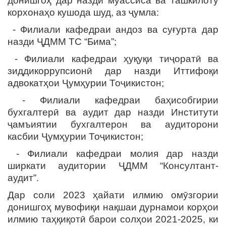
донишгоҳ дар назди муассиса ва ташкилоту
корхонаҳо кушода шуд, аз ҷумла:
- Филиали кафедраи андоз ва суғурта дар
назди ҶДММ ТС “Бима”;
- Филиали кафедраи ҳуқуқи тиҷоратӣ ва
зиддикоррупсионӣ дар назди Иттифоқи
адвокатҳои Ҷумҳурии Тоҷикистон;
- Филиали кафедраи баҳисобгирии
бухгалтерӣ ва аудит дар назди Институти
ҷамъиятии бухгалтерон ва аудиторони
касбии Ҷумҳурии Тоҷикистон;
- Филиали кафедраи молия дар назди
ширкати аудитории ҶДММ “Консултант-
аудит”.
Дар соли 2023 ҳайати илмию омӯзгории
донишгоҳ мувофиқи нақшаи дурнамои корҳои
илмию таҳқиқотӣ барои солҳои 2021-2025, ки