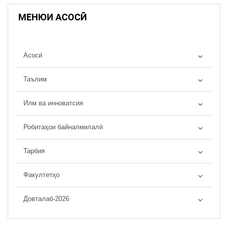
МЕНЮИ АСОСӢ
Асосӣ
Таълим
Илм ва инноватсия
Робитаҳои байналмилалӣ
Тарбия
Факултетҳо
Довталаб-2026