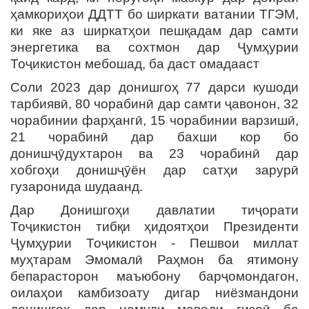
ҳамкориҳои ДДТТ бо ширкати ватании ТГЭМ,
ки яке аз ширкатҳои пешқадам дар самти
энергетика ва сохтмон дар Ҷумҳурии
Тоҷикистон мебошад, ба даст омадааст
Соли 2023 дар донишгоҳ 77 дарси кушоди
тарбиявӣ, 80 чорабинӣ дар самти ҷавонон, 32
чорабинии фарҳангӣ, 15 чорабинии варзишӣ,
21 чорабинӣ дар бахши кор бо
донишҷӯдухтарон ва 23 чорабинӣ дар
хобгоҳи донишҷӯён дар сатҳи зарурӣ
гузаронида шудаанд.
Дар Донишгоҳи давлатии тиҷорати
Тоҷикистон тибқи ҳидоятҳои Президенти
Ҷумҳурии Тоҷикистон - Пешвои миллат
муҳтарам Эмомалӣ Раҳмон ба ятимону
бепарасторон маъюбону барҷомондагон,
оилаҳои камбизоату дигар ниёзмандони