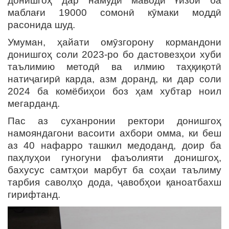
донишгоҳ дар намуди маводи ғизоӣ ба
маблағи 19000 сомонӣ кӯмаки моддӣ
расонида шуд.
Умуман, ҳайати омӯзгорону кормандони
донишгоҳ соли 2023-ро бо дастовезҳои хуби
таълимию методӣ ва илмию таҳқиқотӣ
натиҷагирӣ карда, азм доранд, ки дар соли
2024 ба комёбиҳои боз ҳам хубтар ноил
мегарданд.
Пас аз суханронии ректори донишгоҳ
намояндагони васоити ахбори омма, ки беш
аз 40 нафарро ташкил медоданд, доир ба
паҳлуҳои гуногуни фаъолияти донишгоҳ,
бахусус самтҳои марбут ба соҳаи таълиму
тарбия саволҳо дода, ҷавобҳои қаноатбахш
гирифтанд.