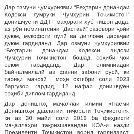
Дар озмуни ҷумҳуриявии “Беҳтарин донандаи
Кодекси гумруки Ҷумҳурии Тоҷикистон”
донишҷӯёни ДДТТ маҳорати хуб нишон дода,
аз рӯи номинатсияи “Даставӣ” сазовори ҷойи
дуюм, мукофоти пулӣ ва дипломи дараҷаи
дуюм гардиданд. Дар озмуни ҷумҳуриявии
“Беҳтарин донандаи Кодекси андози
Ҷумҳурии Тоҷикистон” бошад, соҳиби ҷои
сеюм гардиданд. Дар олимпиадаи
байналмилалӣ аз фанни забони русӣ, ки
тариқи маҷозӣ моҳи октябри соли 2023
баргузор гардид, 12 нафар донишҷӯён
соҳиби диплом гардиданд.
Дар донишгоҳ маҷаллаи илмии «Паёми
Донишгоҳи давлатии тиҷорати Тоҷикистон»,
ки аз 30 майи соли 2018 ба феҳристи
маҷаллаҳои тақризшавандаи КОА-и назди
Президенти Тоҷикистон ворид гардидааст,