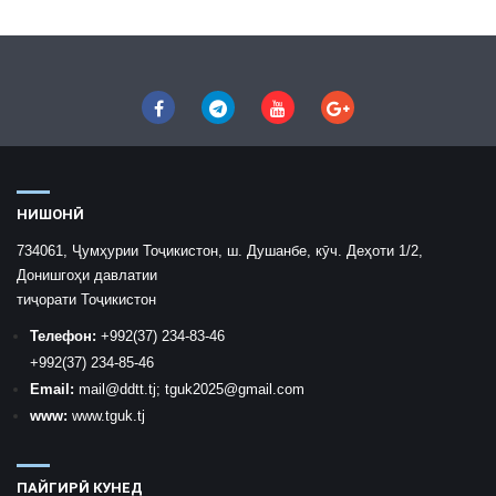
НИШОНӢ
734061, Ҷумҳурии Тоҷикистон, ш. Душанбе, кӯч. Деҳоти 1/2,
Донишгоҳи давлатии
тиҷорати Тоҷикистон
Телефон:
+992
(37) 234-83-46
+992
(37) 234-85-46
Email:
mail
@ddtt.tj
;
tguk2025@gmail.com
www:
www.tguk.tj
ПАЙГИРӢ КУНЕД