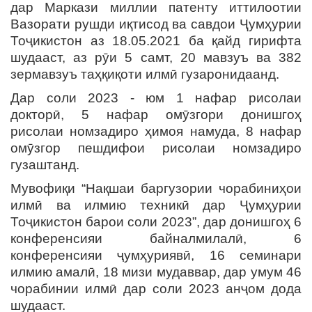
дар Маркази миллии патенту иттилоотии
Вазорати рушди иқтисод ва савдои Ҷумҳурии
Тоҷикистон аз 18.05.2021 ба қайд гирифта
шудааст, аз рӯи 5 самт, 20 мавзуъ ва 382
зермавзуъ таҳқиқоти илмӣ гузаронидаанд.
Дар соли 2023 - юм 1 нафар рисолаи
докторӣ, 5 нафар омӯзгори донишгоҳ
рисолаи номзадиро ҳимоя намуда, 8 нафар
омӯзгор пешдифои рисолаи номзадиро
гузаштанд.
Мувофиқи “Нақшаи баргузории чорабиниҳои
илмӣ ва илмию техникӣ дар Ҷумҳурии
Тоҷикистон барои соли 2023”, дар донишгоҳ 6
конференсияи байналмилалӣ, 6
конференсияи ҷумҳуриявӣ, 16 семинари
илмию амалӣ, 18 мизи мудаввар, дар умум 46
чорабинии илмӣ дар соли 2023 анҷом дода
шудааст.