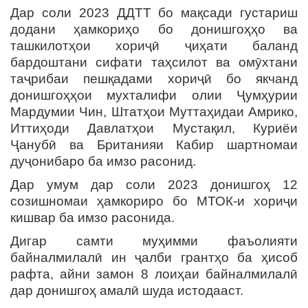
Дар соли 2023 ДДТТ бо мақсади густариш
додани ҳамкориҳо бо донишгоҳҳо ва
ташкилотҳои хориҷӣ ҷиҳати баланд
бардоштани сифати таҳсилот ва омӯхтани
таҷрибаи пешқадами хориҷӣ бо якчанд
донишгоҳҳои мухталифи олии Ҷумҳурии
Мардумии Чин, Штатҳои Муттаҳидаи Амрико,
Иттиҳоди Давлатҳои Мустақил, Куриёи
Ҷанубӣ ва Британияи Кабир шартномаи
дуҷонибаро ба имзо расонид.
Дар умум дар соли 2023 донишгоҳ 12
созишномаи ҳамкориро бо МТОК-и хориҷи
кишвар ба имзо расонида.
Дигар самти муҳимми фаъолияти
байналмилалӣ ин ҷалби грантҳо ба ҳисоб
рафта, айни замон 8 лоиҳаи байналмилалӣ
дар донишгоҳ амалӣ шуда истодааст.