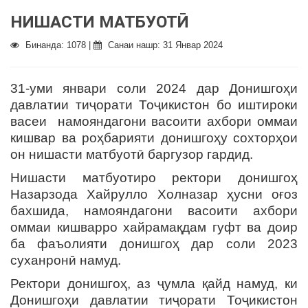
НИШАСТИ МАТБУОТӢ
Бинанда: 1078 |
Санаи нашр: 31 Январ 2024
31-уми январи соли 2024 дар Донишгоҳи
давлатии тиҷорати Тоҷикистон бо иштироки
васеи намояндагони васоити ахбори оммаи
кишвар ва роҳбарияти донишгоҳу сохторҳои
он нишасти матбуотӣ баргузор гардид.
Нишасти матбуотиро ректори донишгоҳ
Назарзода Хайрулло Холназар ҳусни оғоз
бахшида, намояндагони васоити ахбори
оммаи кишварро хайрамақдам гуфт ва доир
ба фаъолияти донишгоҳ дар соли 2023
суханронӣ намуд.
Ректори донишгоҳ, аз ҷумла қайд намуд, ки
Донишгоҳи давлатии тиҷорати Тоҷикистон