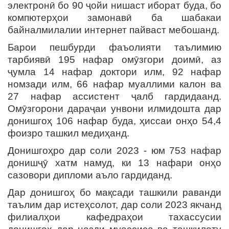
электронӣ бо 90 ҷойи нишаст иборат буда, бо
компютерҳои замонавӣ ба шабакаи
байналмилалии интернет пайваст мебошанд.
Барои пешбурди фаъолияти таълимию
тарбиявӣ 195 нафар омӯзгори доимӣ, аз
ҷумла 14 нафар доктори илм, 92 нафар
номзади илм, 66 нафар муаллими калон ва
27 нафар ассистент ҷалб гардидаанд.
Омӯзгорони дараҷаи унвони илмидошта дар
донишгоҳ 106 нафар буда, ҳиссаи онҳо 54,4
фоизро ташкил медиҳанд.
Донишгоҳро дар соли 2023 - юм 753 нафар
донишҷӯ хатм намуд, ки 13 нафари онҳо
сазовори дипломи аъло гардиданд.
Дар донишгоҳ бо мақсади ташкили раванди
таълим дар истеҳсолот, дар соли 2023 якчанд
филиалҳои кафедраҳои тахассусии