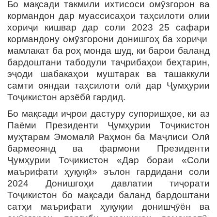
Бо мақсади такмили ихтисоси омӯзгорон ва
кормандон дар муассисаҳои таҳсилоти олии
хориҷи кишвар дар соли 2023 25 сафари
кормандону омӯзгорони донишгоҳ ба хориҷи
мамлакат ба роҳ монда шуд, ки барои баланд
бардоштани табодули таҷрибаҳои беҳтарин,
эҷоди шабакаҳои муштарак ва ташаккули
самти ояндаи таҳсилоти олӣ дар Ҷумҳурии
Тоҷикистон арзёбӣ гардид.
Бо мақсади иҷрои дастуру супоришҳое, ки аз
Паёми Президенти Ҷумҳурии Тоҷикистон
муҳтарам Эмомалӣ Раҳмон ба Маҷлиси Олӣ
бармеоянд ва фармони Президенти
Ҷумҳурии Тоҷикистон «Дар бораи «Соли
маърифати ҳуқуқӣ» эълон гардидани соли
2024 Донишгоҳи давлатии тиҷорати
Тоҷикистон бо мақсади баланд бардоштани
сатҳи маърифати ҳуқуқии донишҷӯён ва