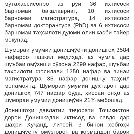
мутахассисонро аз рӯи 36 ихтисоси
барномаи бакалавриат, 10 ихтисоси
барномаи магистратура, 14 ихтисоси
барномаи докторантура (PhD) ва 6 ихтисоси
барномаи таҳсилоти дуюми олии касбӣ тайёр
мекунад.
Шумораи умумии донишҷӯёни донишгоҳ 3584
нафарро ташкил медиҳад, аз ҷумла дар
шуъбаи омӯзиши рӯзона 2299 нафар, шуъбаи
таҳсилоти фосилавӣ 1250 нафар ва зинаи
магистратура 35 нафар донишҷӯ таҳсил
менамоянд. Шумораи умумии духтарон дар
донишгоҳ 747 нафар буда, ҳиссаи онҳо аз
шумораи умумии донишҷӯён 21% мебошад.
Донишгоҳи давлатии тиҷорати Тоҷикистон
дорои Донишкадаи иқтисод ва савдо дар
шаҳри Хуҷанд, литсей, 3 бинои хобгоҳи
донишҷӯёну омӯзгорон ва кормандон барои