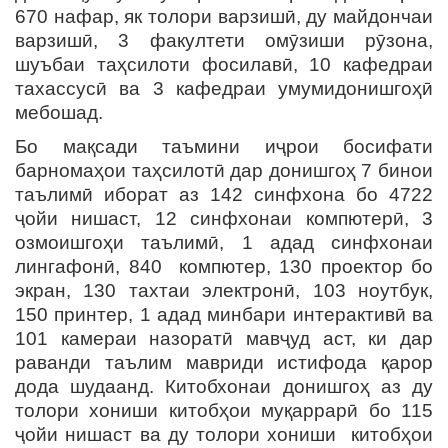
670 нафар, як толори варзишӣ, ду майдончаи
варзишӣ, 3 факултети омӯзиши рӯзона,
шуъбаи таҳсилоти фосилавӣ, 10 кафедраи
тахассусӣ ва 3 кафедраи умумидонишгоҳӣ
мебошад.
Бо мақсади таъмини иҷрои босифати
барномаҳои таҳсилотӣ дар донишгоҳ 7 бинои
таълимӣ иборат аз 142 синфхона бо 4722
ҷойи нишаст, 12 синфхонаи компютерӣ, 3
озмоишгоҳи таълимӣ, 1 адад синфхонаи
лингафонӣ, 840 компютер, 130 проектор бо
экран, 130 тахтаи электронӣ, 103 ноутбук,
150 принтер, 1 адад минбари интерактивӣ ва
101 камераи назоратӣ мавҷуд аст, ки дар
раванди таълим мавриди истифода қарор
дода шудаанд. Китобхонаи донишгоҳ аз ду
толори хониши китобҳои муқаррарӣ бо 115
ҷойи нишаст ва ду толори хониши китобҳои