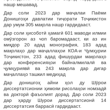
нашр мешавад.
Дар соли 2023 дар маҷалаи Паёми
Донишгоҳи давлатии тиҷорати Тоҷикистон
дар умум 305 мақола нашр гардидааст.
Дар соли ҳисоботӣ ҳамагӣ 601 маводи илмии
омӯзгорон аз чоп баромадааст, ки аз ин
миқдор 20 адад монография, 183 адад
мақолаҳо дар маҷаллаҳои КОА-и Ҷумҳурии
Тоҷикистон, 233 адад фишурдаи мақолаҳо
дар конференсияҳои байналмилалӣ ва
ҷумҳуриявӣ ва 243 мақола дар дигар
маҷаллаҳо ташкил медиҳад
Дар донишгоҳ айни ҳол ду Шӯрои
диссертатсионии ҳимояи рисолаҳои номзадӣ
ва докторӣ фаъолият дорад. Дар соли 2023
дар ҳарду Шурои диссертатсионӣ 14
диссертатсия баррасӣ гардидааст.