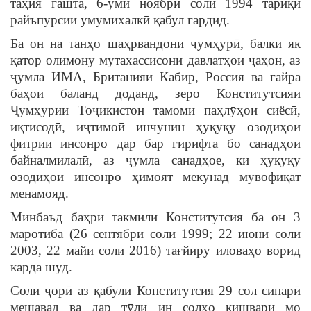
таҳия гашта, 6-уми ноябри соли 1994 тариқи
райъпурсии умумихалкӣ қабул гардид.
Ба он на танҳо шаҳрвандони ҷумҳурӣ, балки як
қатор олимону мутахассисони давлатҳои ҷаҳон, аз
ҷумла ИМА, Британияи Кабир, Россия ва ғайра
баҳои баланд доданд, зеро Конститутсияи
Ҷумҳурии Тоҷикистон тамоми паҳлӯҳои сиёсӣ,
иқтисодӣ, иҷтимоӣ инчунин ҳуқуқу озодиҳои
фитрии инсонро дар бар гирифта бо санадҳои
байналмилалӣ, аз ҷумла санадҳое, ки ҳуқуқу
озодиҳои инсонро ҳимоят мекунад мувофиқат
менамояд.
Минбаъд баҳри такмили Конститутсия ба он 3
маротиба (26 сентябри соли 1999; 22 июни соли
2003, 22 майи соли 2016) тағйиру иловаҳо ворид
карда шуд.
Соли ҷорӣ аз қабули Конститутсия 29 сол сипарӣ
мешавад ва дар тӯли ин солҳо кишвари мо