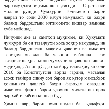
дарозмуҳлати иҷтимоию иқтисодӣ – Стратегияи
миллии рушди Ҷумҳурии Тоҷикистон барои
давраи то соли 2030 қабул намудааст, ки баҳри
баланд бардоштани иҷтимоиёти кишвар заминаи
хубе мебошад.
Инчунин яке аз самтҳои муҳимме, ки Ҳукумати
ҷумҳурӣ ба он таваҷҷӯҳи хоса зоҳир намуданд, ин
баланд бардоштани мақоми ҷавонон ва имконот
фароҳам овардан ба ҷавонон мебошад, зеро
аксарият шаҳрвандони ҷумҳуриро ҷавонон ташкил
медиҳанд. Аз ин рӯ, дар тағйиру иловаҳое, ки соли
2016 ба Конститутсия ворид гардид, масъалаи
асоси тағйири синну сол барои як қатор мансабҳои
ҳокимияти давлатӣ баҳри фароҳам овардани
имконоти фарох барои ҷавонон ҷиҳати иштирок
дар ҳаёти сиёсии кишвар буд.
Ҳамин тавр, барои ноил шудан ба ҳадафҳои