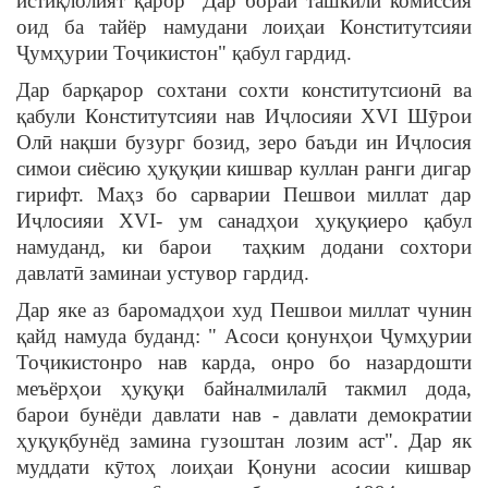
истиқлолият қарор "Дар бораи ташкили комиссия
оид ба тайёр намудани лоиҳаи Конститутсияи
Ҷумҳурии Тоҷикистон" қабул гардид.
Дар барқарор сохтани сохти конститутсионӣ ва
қабули Конститутсияи нав Иҷлосияи XVI Шӯрои
Олӣ нақши бузург бозид, зеро баъди ин Иҷлосия
симои сиёсию ҳуқуқии кишвар куллан ранги дигар
гирифт. Маҳз бо сарварии Пешвои миллат дар
Иҷлосияи ХVI- ум санадҳои ҳуқуқиеро қабул
намуданд, ки барои таҳким додани сохтори
давлатӣ заминаи устувор гардид.
Дар яке аз баромадҳои худ Пешвои миллат чунин
қайд намуда буданд: " Асоси қонунҳои Ҷумҳурии
Тоҷикистонро нав карда, онро бо назардошти
меъёрҳои ҳуқуқи байналмилалӣ такмил дода,
барои бунёди давлати нав - давлати демократии
ҳуқуқбунёд замина гузоштан лозим аст". Дар як
муддати кӯтоҳ лоиҳаи Қонуни асосии кишвар