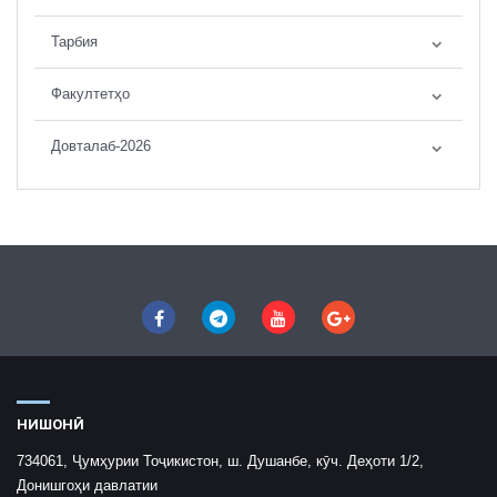
Тарбия
Факултетҳо
Довталаб-2026
НИШОНӢ
734061, Ҷумҳурии Тоҷикистон, ш. Душанбе, кӯч. Деҳоти 1/2,
Донишгоҳи давлатии