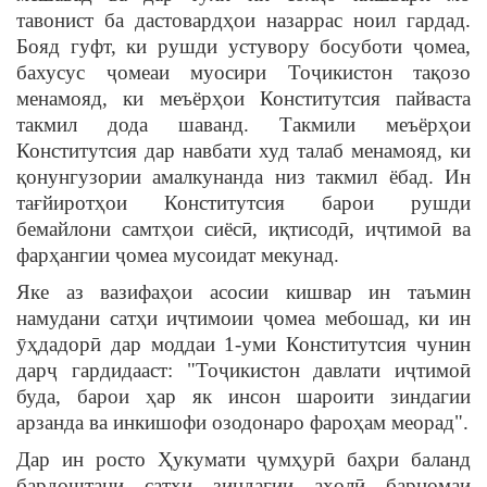
тавонист ба дастовардҳои назаррас ноил гардад.
Бояд гуфт, ки рушди устувору босуботи ҷомеа,
бахусус ҷомеаи муосири Тоҷикистон тақозо
менамояд, ки меъёрҳои Конститутсия пайваста
такмил дода шаванд. Такмили меъёрҳои
Конститутсия дар навбати худ талаб менамояд, ки
қонунгузории амалкунанда низ такмил ёбад. Ин
тағйиротҳои Конститутсия барои рушди
бемайлони самтҳои сиёсӣ, иқтисодӣ, иҷтимоӣ ва
фарҳангии ҷомеа мусоидат мекунад.
Яке аз вазифаҳои асосии кишвар ин таъмин
намудани сатҳи иҷтимоии ҷомеа мебошад, ки ин
ӯҳдадорӣ дар моддаи 1-уми Конститутсия чунин
дарҷ гардидааст: "Тоҷикистон давлати иҷтимоӣ
буда, барои ҳар як инсон шароити зиндагии
арзанда ва инкишофи озодонаро фароҳам меорад".
Дар ин росто Ҳукумати ҷумҳурӣ баҳри баланд
бардоштани сатҳи зиндагии аҳолӣ барномаи