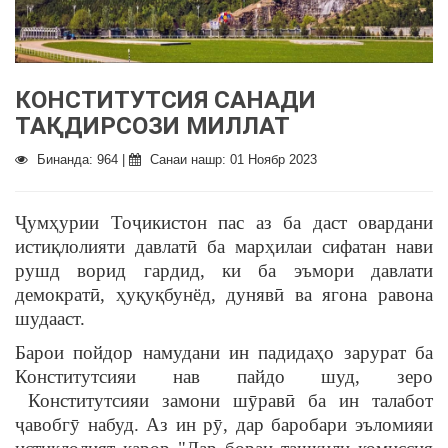
КОНСТИТУТСИЯ САНАДИ
ТАҚДИРСОЗИ МИЛЛАТ
Бинанда: 964 |
Санаи нашр: 01 Ноябр 2023
Ҷумҳурии Тоҷикистон пас аз ба даст овардани
истиқлолияти давлатӣ ба марҳилаи сифатан нави
рушд ворид гардид, ки ба эъмори давлати
демократӣ, ҳуқуқбунёд, дунявӣ ва ягона равона
шудааст.
Барои пойдор намудани ин падидаҳо зарурат ба
Конститутсияи нав пайдо шуд, зеро
Конститутсияи замони шӯравӣ ба ин талабот
ҷавобгӯ набуд. Аз ин рӯ, дар баробари эъломияи