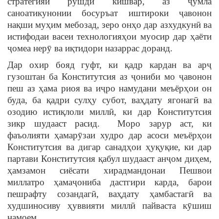
стратегияи рушди кишвар, аз ҷумла
саноатикунонии босуръат иштироки ҷавонон
нақши муҳим мебозад, зеро онҳо дар азхудкунӣ ва
истифодаи васеи технологияҳои муосир дар ҳаёти
ҷомеа нерӯ ва иқтидори назаррас доранд.
Дар охир бояд гуфт, ки қадр кардан ва арҷ
гузоштан ба Конститутсия аз ҷониби мо ҷавонон
пеш аз ҳама риоя ва иҷро намудани меъёрҳои он
буда, ба қадри сулҳу субот, ваҳдату ягонагӣ ва
озодию истиқлоли миллӣ, ки дар Конститутсия
зикр шудааст расид. Моро зарур аст, ки
фаъолияти ҳамарӯзаи худро дар асоси меъёрҳои
Конститутсия ва дигар санадҳои ҳуқуқие, ки дар
партави Конститутсия қабул шудааст анҷом диҳем,
ҳамзамон сиёсати хирадмандонаи Пешвои
миллатро ҳамаҷониба дастгири карда, барои
пешрафту созандагӣ, ваҳдату ҳамбастагӣ ва
худшиносиву ҳуввияти миллӣ пайваста кӯшиш
намоем.