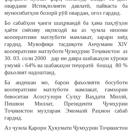
овардани Истиқлолияти давлатӣ, пайваста ба
муносибатҳои бозорӣ рӯй овардан, оғоз гардид.
Бо сабабҳои ҷанги шаҳрвандӣ ба ҳама паҳлӯҳои
ҳаёти сиёсиву иқтисодӣ ва аз ҷумла низоми
кооператсияи матлуботи мамлакат, зарари зиёд
гардид. Мувофиқи тасдиқоти Анҷумани XlV
кооператсияи матлуботи Ҷумҳурии Тоҷикистон аз
30. 03. соли 2000 дар ин давра шабакаҳои хӯроки
умумӣ - 64% ва шабакаҳои тиҷоратӣ бошад 80 %
фаъолият надоштанд.
Ба андешаи мо, барои фаъолияти босуботи
кооператсияи матлуботи мамлакат, ғамхории
бевоситаи Асосгузори Сулҳу Ваҳдати Миллӣ,
Пешвои Миллат, Президенти Ҷумҳурии
Тоҷикистон муҳтарам Эмомалӣ Раҳмон сабаб
гардид.
Аз ҷумла Қарори Ҳукумати Ҷумҳурии Тоҷикистон