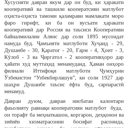
Хусусияти давраи якум дар он буд, ки ҳаракати
кооперативӣ ва ташкили кооператсияи матлубот
оҳиста-оҳиста тамоми қаламрави мамлакати моро
фаро гирифт, ки ба он вусъати ҳаракати
кооперативӣ дар Россия ва таъсиси Кооперативи
байналмилалии Алянс дар соли 1895 мусоидат
намуда буд. Ҷамъияти матлуботи Хуҷанд - 29,
Душанбе - 30, Қаратоғ - 20, Ғарм - 4, Ҳоит - 3,
Кӯлоб - 3 ва Ҷиргатол - 2 кооперативҳоро дар
ҳайати худ муттаҳид менамуданд. Ҳамаи онҳоро
филиали Иттифоқи матлуботи Ҷумҳурии
Ӯзбекистон “Узбекбирлашув”, ки соли 1927 дар
шаҳри Душанбе таъсис ёфта буд, сарпарастӣ
менамуд.
Давраи дуюм, давраи нисбатан калонтари
фаъолияту равнақи кооператсияи матлубот буда,
он торафт ба меҳнаткашон, коргарон, деҳқонон ва
зиёиён хизматрасонии босифат расонида,