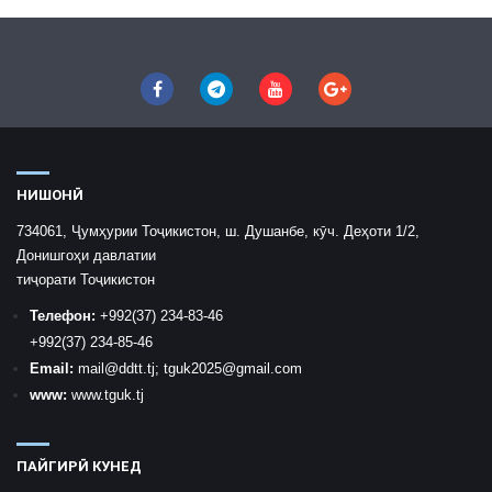
НИШОНӢ
734061, Ҷумҳурии Тоҷикистон, ш. Душанбе, кӯч. Деҳоти 1/2,
Донишгоҳи давлатии
тиҷорати Тоҷикистон
Телефон:
+992
(37) 234-83-46
+992
(37) 234-85-46
Email:
mail
@ddtt.tj
;
tguk2025@gmail.com
www:
www.tguk.tj
ПАЙГИРӢ КУНЕД