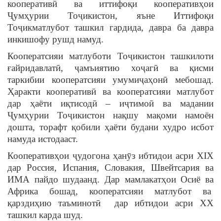
кооперативӣ ва иттифоқи кооперативҳои
Ҷумҳурии Тоҷикистон, яъне Иттифоқи
Тоҷикматлубот ташкил гардида, давра ба давра
инкишофу рушд намуд.
Кооператсияи матлуботи Тоҷикистон ташкилоти
ғайридавлатӣ, ҷамъиятию хоҷагӣ ва қисми
таркибии кооператсияи умумиҷаҳонӣ мебошад.
Ҳаракти кооперативӣ ва кооператсияи матлубот
дар ҳаёти иқтисодӣ – иҷтимоӣ ва мадании
Ҷумҳурии Тоҷикистон нақшу мақоми намоён
дошта, торафт қобили ҳаёти будани худро исбот
намуда истодааст.
Кооперативҳои ҷудогона ҳанӯз ибтидои асри XIX
дар Россия, Испания, Словакия, Швейтсария ва
ИМА пайдо шудаанд. Дар мамлакатҳои Осиё ва
Африка бошад, кооператсияи матлубот ва
қарздиҳию таъминотӣ дар ибтидои асри XX
ташкил карда шуд.