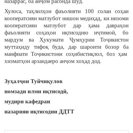
назаррас, ба анҷом расонда шуд.
Хулоса, таҳлилҳои фаъолияти 100 солаи соҳаи
кооператсияи матлубот нишон медиҳад, ки низоми
кооператсияи матлубот дар ҳама давраҳои
фаъолияти соҳаҳои иқтисодию иҷтимоӣ, бо
мардум ва Ҳукумати Ҷумҳурии Тоҷикистон
муттаҳиду тифоқ буда, дар шароити бозор ба
манфиати Тоҷикистони соҳибистиқлол, боз ҳам
хизматҳои арзандаеро анҷом хоҳад дод.
Зуҳалҷон Туйчиқулов
номзади илми иқтисодӣ,
мудири кафедраи
назарияи иқтисодии ДДТТ