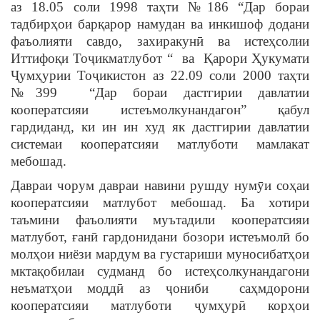
аз 18.05 соли 1998 таҳти №186 “Дар бораи
тадбирҳои барқарор намудан ва инкишоф додани
фаъолияти савдо, захиракунӣ ва истеҳсолии
Иттифоқи Тоҷикматлубот “ ва Қарори Ҳукумати
Ҷумҳурии Тоҷикистон аз 22.09 соли 2000 таҳти
№399 “Дар бораи дастгирии давлатии
кооператсияи истеъмолкунандагон” қабул
гардиданд, ки ин ин худ як дастгирии давлатии
системаи кооператсияи матлуботи мамлакат
мебошад.
Давраи чорум давраи навини рушду нумӯи соҳаи
кооператсияи матлубот мебошад. Ба хотири
таъмини фаъолияти муътадили кооператсияи
матлубот, ғанӣ гардонидани бозори истеъмолӣ бо
молҳои ниёзи мардум ва густариши муносибатҳои
мктақобилаи судманд бо истеҳсолкунандагони
неъматҳои моддӣ аз ҷониби саҳмдорони
кооператсияи матлуботи ҷумҳурӣ корҳои