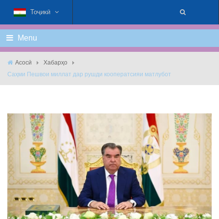
Тоҷикӣ
Menu
Асосӣ
Хабарҳо
Саҳми Пешвои миллат дар рушди кооператсияи матлубот