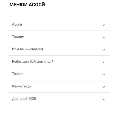
МЕНЮИ АСОСӢ
Асосӣ
Таълим
Илм ва инноватсия
Робитаҳои байналмилалӣ
Тарбия
Факултетҳо
Довталаб-2026