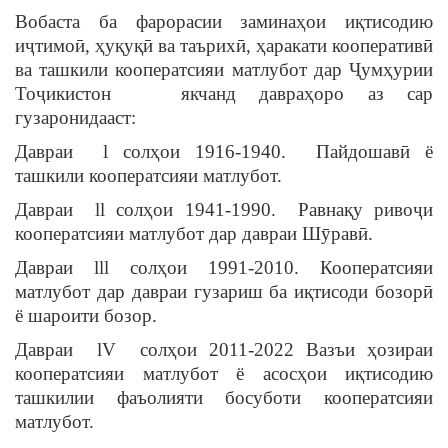
Вобаста ба фарорасии заминаҳои иқтисодию
иҷтимоӣ, ҳуқуқӣ ва таърихӣ, ҳаракати кооперативӣ
ва ташкили кооператсияи матлубот дар Ҷумҳурии
Тоҷикистон якчанд давраҳоро аз сар
гузаронидааст:
Давраи l солҳои 1916-1940. Пайдошавӣ ё
ташкили кооператсияи матлубот.
Давраи ll солҳои 1941-1990. Равнақу ривоҷи
кооператсияи матлубот дар давраи Шӯравӣ.
Давраи lll солҳои 1991-2010. Кооператсияи
матлубот дар давраи гузариш ба иқтисоди бозорӣ
ё шароити бозор.
Давраи lV солҳои 2011-2022 Вазъи ҳозираи
кооператсияи матлубот ё асосҳои иқтисодию
ташкилии фаъолияти босуботи кооператсияи
матлубот.