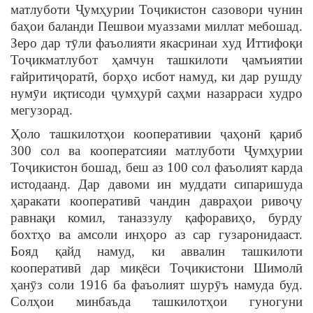
матлуботи Ҷумҳурии Тоҷикистон сазовори чунин
баҳои баланди Пешвои муаззами миллат мебошад.
Зеро дар тӯли фаъолияти якасринаи худ Иттифоқи
Тоҷикматлубот ҳамчун ташкилоти ҷамъиятии
ғайритиҷоратӣ, борҳо исбот намуд, ки дар рушду
нумӯи иқтисоди ҷумҳурӣ саҳми назарраси худро
мегузорад.
Ҳоло ташкилотҳои кооперативии ҷаҳонӣ қариб
300 сол ва кооператсияи матлуботи Ҷумҳурии
Тоҷикистон бошад, беш аз 100 сол фаъолият карда
истодаанд. Дар давоми ин муддати сипаришуда
ҳаракати кооперативӣ чандин давраҳои ривоҷу
равнақи комил, таназзулу қафоравиҳо, бурду
бохтҳо ва амсоли инҳоро аз сар гузаронидааст.
Бояд қайд намуд, ки аввалин ташкилоти
кооперативӣ дар миқёси Тоҷикистони Шимолӣ
ҳанӯз соли 1916 ба фаъолият шурӯъ намуда буд.
Солҳои минбаъда ташкилотҳои гуногуни