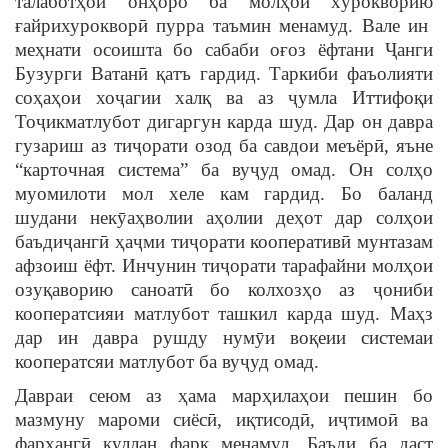
талаботҳои онҳоро ба молҳои хӯрокворию
ғайрихурокворӣ пурра таъмин менамуд. Вале ин
меҳнати осоишта бо сабаби оғоз ёфтани Ҷанги
Бузурги Ватанӣ қатъ гардид. Таркиби фаъолияти
соҳаҳои хоҷагии халқ ва аз ҷумла Иттифоқи
Тоҷикматлубот дигаргун карда шуд. Дар он давра
гузариш аз тиҷорати озод ба савдои меъёрӣ, яъне
“карточная система” ба вуҷуд омад. Он солҳо
муомилоти мол хеле кам гардид. Бо баланд
шудани некӯаҳволии аҳолии деҳот дар солҳои
баъдиҷангӣ ҳаҷми тиҷорати кооперативӣ мунтазам
афзоиш ёфт. Инчунин тиҷорати тарафайни молҳои
озуқаворию саноатӣ бо колхозҳо аз ҷониби
кооператсияи матлубот ташкил карда шуд. Маҳз
дар ин давра рушду нумӯи воқеии системаи
кооператсяи матлубот ба вуҷуд омад.
Давраи сеюм аз ҳама марҳилаҳои пешин бо
мазмуну мароми сиёсӣ, иқтисодӣ, иҷтимоӣ ва
фарҳангӣ куллан фарқ менамуд. Баъди ба даст