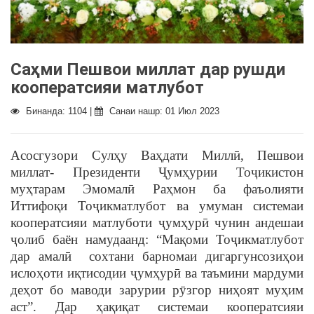
Саҳми Пешвои миллат дар рушди
кооператсияи матлубот
Бинанда: 1104 |
Санаи нашр: 01 Июл 2023
Асосгузори Сулҳу Ваҳдати Миллӣ, Пешвои
миллат- Президенти Ҷумҳурии Тоҷикистон
муҳтарам Эмомалӣ Раҳмон ба фаъолияти
Иттифоқи Тоҷикматлубот ва умуман системаи
кооператсияи матлуботи ҷумҳурӣ чунин андешаи
ҷолиб баён намудаанд: “Мақоми Тоҷикматлубот
дар амалӣ сохтани барномаи дигаргунсозиҳои
ислоҳоти иқтисодии ҷумҳурӣ ва таъмини мардуми
деҳот бо маводи зарурии рӯзгор ниҳоят муҳим
аст”. Дар ҳақиқат системаи кооператсияи