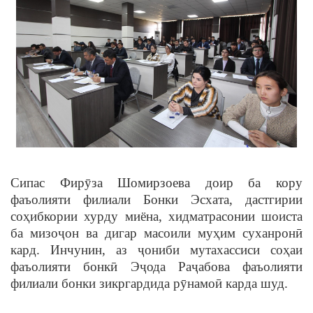
Сипас Фирӯза Шомирзоева доир ба кору
фаъолияти филиали Бонки Эсхата, дастгирии
соҳибкории хурду миёна, хидматрасонии шоиста
ба мизоҷон ва дигар масоили муҳим суханронӣ
кард. Инчунин, аз ҷониби мутахассиси соҳаи
фаъолияти бонкӣ Эҷода Раҷабова фаъолияти
филиали бонки зикргардида рӯнамоӣ карда шуд.