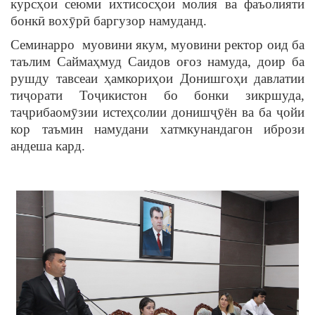
курсҳои сеюми ихтисосҳои молия ва фаъолияти
бонкӣ вохӯрӣ баргузор намуданд.
Семинарро муовини якум, муовини ректор оид ба
таълим Саймаҳмуд Саидов оғоз намуда, доир ба
рушду тавсеаи ҳамкориҳои Донишгоҳи давлатии
тиҷорати Тоҷикистон бо бонки зикршуда,
таҷрибаомӯзии истеҳсолии донишҷӯён ва ба ҷойи
кор таъмин намудани хатмкунандагон ибрози
андеша кард.