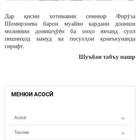
Дар қисми хотимавии семинар Фирӯза
Шомирзоева барои муайян кардани дониши
молиявии донишҷӯён ба онҳо якчанд суол
пешниҳод намуд ва посухҳои қонеъкунанда
гирифт.
Шуъбаи табъу нашр
МЕНЮИ АСОСӢ
Асосӣ
Таълим