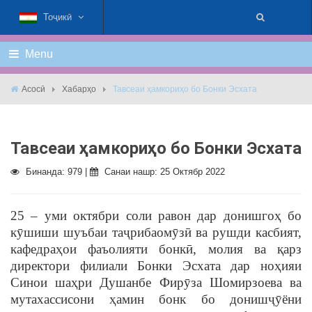
Тоҷикӣ
Menu
Асосӣ
Хабарҳо
Тавсеаи ҳамкориҳо бо Бонки Эсхата
Тавсеаи ҳамкориҳо бо Бонки Эсхата
Бинанда: 979 |
Санаи нашр: 25 Октябр 2022
25 – уми октябри соли равон дар донишгоҳ бо
кӯшиши шуъбаи таҷрибаомӯзӣ ва рушди касбият,
кафедраҳои фаъолияти бонкӣ, молия ва қарз
директори филиали Бонки Эсхата дар ноҳияи
Синои шаҳри Душанбе Фирӯза Шомирзоева ва
мутахассисони ҳамин бонк бо донишҷӯёни