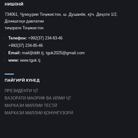
НИШОНӢ
734061, Ҷумҳурии Тоҷикистон, ш. Душанбе, кӯч. Деҳоти 1/2,
Донишгоҳи давлатии
тиҷорати Тоҷикистон
Телефон:
+992
(37) 234-83-46
+992
(37) 234-85-46
Email:
mail
@ddtt.tj
;
tguk2025@gmail.com
www:
www.tguk.tj
ПАЙГИРӢ КУНЕД
ПРЕЗИДЕНТИ ҶТ
ВАЗОРАТИ МАОРИФ ВА ИЛМИ ҶТ
МАРКАЗИ МИЛЛИИ ТЕСТӢ
МАРКАЗИ МИЛЛИИ ҚОНУНГУЗОРӢ