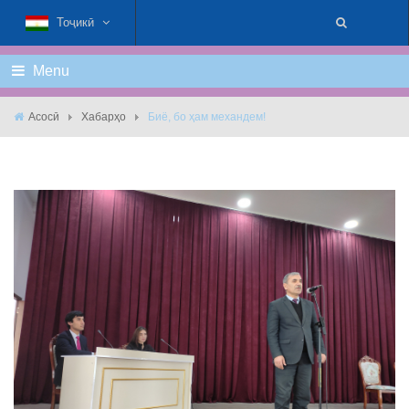
Тоҷикӣ
Menu
Асосӣ
Хабарҳо
Биё, бо ҳам механдем!