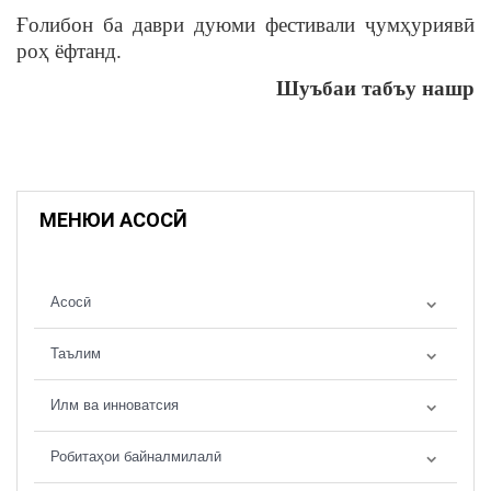
Ғолибон ба даври дуюми фестивали ҷумҳуриявӣ
роҳ ёфтанд.
Шуъбаи табъу нашр
МЕНЮИ АСОСӢ
Асосӣ
Таълим
Илм ва инноватсия
Робитаҳои байналмилалӣ