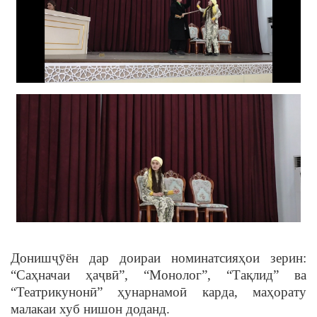
Донишҷӯён дар доираи номинатсияҳои зерин:
“Саҳначаи ҳаҷвӣ”, “Монолог”, “Тақлид” ва
“Театрикунонӣ” ҳунарнамоӣ карда, маҳорату
малакаи хуб нишон доданд.