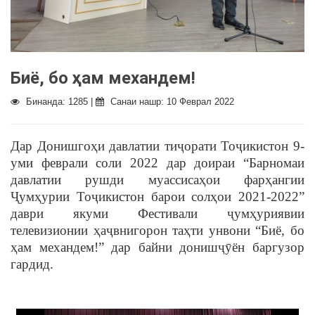
Биё, бо ҳам механдем!
Бинанда: 1285 |
Санаи нашр: 10 Феврал 2022
Дар Донишгоҳи давлатии тиҷорати Тоҷикистон 9-
уми феврали соли 2022 дар доираи “Барномаи
давлатии рушди муассисаҳои фарҳангии
Ҷумҳурии Тоҷикистон барои солҳои 2021-2022”
даври якуми Фестивали ҷумҳуриявии
телевизионии ҳаҷвнигорон таҳти унвони “Биё, бо
ҳам механдем!” дар байни донишҷӯён баргузор
гардид.