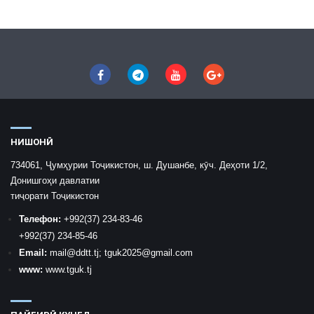
НИШОНӢ
734061, Ҷумҳурии Тоҷикистон, ш. Душанбе, кӯч. Деҳоти 1/2,
Донишгоҳи давлатии
тиҷорати Тоҷикистон
Телефон:
+992
(37) 234-83-46
+992
(37) 234-85-46
Email:
mail
@ddtt.tj
;
tguk2025@gmail.com
www:
www.tguk.tj