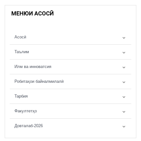
МЕНЮИ АСОСӢ
Асосӣ
Таълим
Илм ва инноватсия
Робитаҳои байналмилалӣ
Тарбия
Факултетҳо
Довталаб-2026