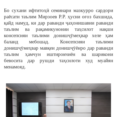
Бо сухани ифтитоҳӣ семинари мазкурро сардори
раёсати таълим Мирзоев Р.Р. ҳусни оғоз бахшида,
қайд намуд, ки дар раванди ҷаҳонишавии раванди
таълим ва рақамикунонии таҳсилот нақши
консепсияи таълими донишҷӯмеҳвар хеле ҳам
баланд мебошад. Консепсияи таълими
донишҷӯмеҳвар мавқеи донишҷӯёнро дар раванди
таълим ҳамчун иштирокчиён ва шарикони
бевосита дар рушди таҳсилоти худ муайян
менамояд.