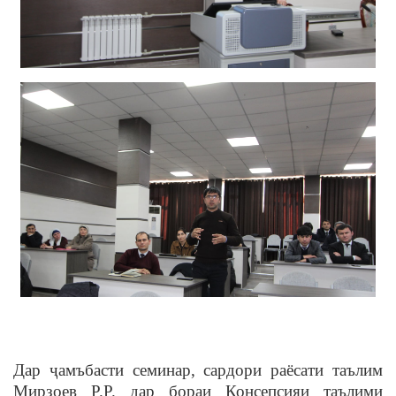
Дар ҷамъбасти семинар, сардори раёсати таълим
Мирзоев Р.Р. дар бораи Консепсияи таълими