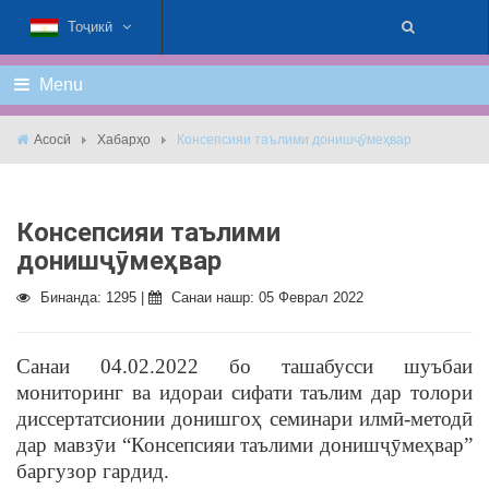
Тоҷикӣ
Menu
Асосӣ
Хабарҳо
Консепсияи таълими донишҷӯмеҳвар
Консепсияи таълими
донишҷӯмеҳвар
Бинанда: 1295 |
Санаи нашр: 05 Феврал 2022
Санаи 04.02.2022 бо ташабусси шуъбаи
мониторинг ва идораи сифати таълим дар толори
диссертатсионии донишгоҳ семинари илмӣ-методӣ
дар мавзӯи “Консепсияи таълими донишҷӯмеҳвар”
баргузор гардид.