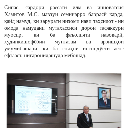
Сипас, сардори раёсати илм ва инноватсия
Ҳамитов М.С. мавзӯи семинарро баррасӣ карда,
қайд намуд, ки зарурати низоми нави таҳсилот - ин
омода намудани мутахассиси дорои тафаккури
муосир, ки ба фаъолияти навоварӣ,
худинкишофёбии мунтазам ва арзишҳои
умумибашарӣ, ки ба ғояҳои инсондӯстӣ асос
ёфтааст, нигаронидашуда мебошад.