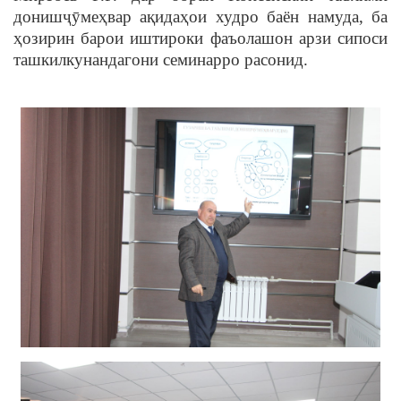
донишҷӯмеҳвар ақидаҳои худро баён намуда, ба
ҳозирин барои иштироки фаъолашон арзи сипоси
ташкилкунандагони семинарро расонид.