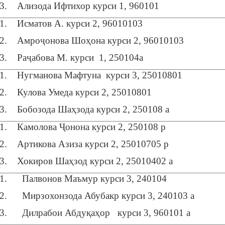
3. Ализода Ифтихор курси 1, 960101
1. Исматов А. курси 2, 96010103
2. Амроҷонова Шоҳона курси 2, 96010103
3. Раҷабова М. курси 1, 250104а
1. Нугманова Мафтуна курси 3, 25010801
2. Кулова Умеда курси 2, 25010801
3. Бобозода Шаҳзода курси 2, 250108 а
1. Камолова Ҷонона курси 2, 250108 р
2. Артикова Азиза курси 2, 25010705 р
3. Хокиров Шаҳзод курси 2, 25010402 а
1. Палвонов Маъмур курси 3, 240104
2. Мирзохонзода Абубакр курси 3, 240103 а
3. Дилрабои Абдуқаҳор курси 3, 960101 а