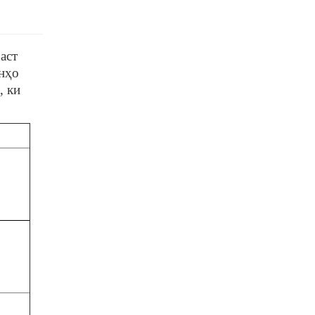
аст
онҳо
, ки