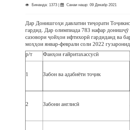
Бинанда: 1373 |
Санаи нашр: 09 Декабр 2021
Дар Донишгоҳи давлатии тиҷорати Тоҷики
гардид. Дар олимпиада 783 нафар донишҷӯ 
сазовори ҷойҳои ифтихорӣ гардиданд ва б
моҳҳои январ-феврали соли 2022 гузаронид
р/т
Фанҳои ғайритахассусӣ
1
Забон ва адабиёти тоҷик
2
Забони англисӣ