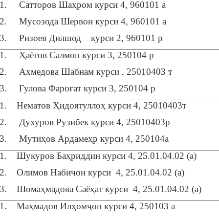
1. Сатторов Шаҳром курси 4, 960101 а
2. Мусозода Шервон курси 4, 960101 а
3. Ризоев Дилшод курси 2, 960101 р
1. Ҳаётов Салмон курси 3, 250104 р
2. Ахмедова Шабнам курси , 25010403 т
3. Гулова Фароғат курси 3, 250104 р
1. Нематов Ҳидоятуллоҳ курси 4, 25010403т
2. Духуров Рузибек курси 4, 25010403р
3. Мутиҳов Ардамеҳр курси 4, 250104а
1. Шукуров Баҳриддин курси 4, 25.01.04.02 (а)
2. Олимов Набиҷон курси 4, 25.01.04.02 (а)
3. Шомаҳмадова Саёҳат курси 4, 25.01.04.02 (а)
1. Маҳмадов Илҳомҷон курси 4, 250103 а