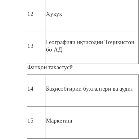
12
Ҳуқуқ
Географияи иқтисодии Тоҷикистон
13
бо АД
Фанҳои тахассусӣ
14
Баҳисобгирии бухгалтерӣ ва аудит
15
Маркетинг