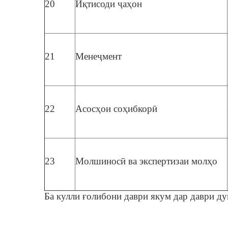
20
Иқтисоди ҷаҳон
21
Менеҷмент
22
Асосҳои соҳибкорӣ
23
Молшиносӣ ва экспертизаи молҳо
Ба кулли ғолибони даври якум дар даври д