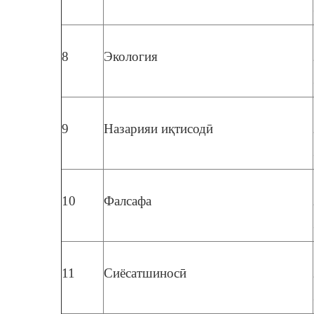
8
Экология
9
Назарияи иқтисодӣ
10
Фалсафа
11
Сиёсатшиносӣ