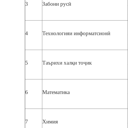
3
Забони русӣ
4
Технологияи информатсионӣ
5
Таърихи халқи тоҷик
6
Математика
7
Химия