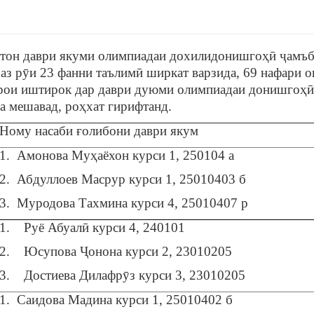
стон даври якуми олимпиадаи дохилидонишгоҳӣ ҷамъб
аз рӯи 23 фанни таълимӣ ширкат варзида, 69 нафари 
арои иштирок дар даври дуюми олимпиадаи донишгоҳӣ
а мешавад, роҳхат гирифтанд.
Ному насаби ғолибони даври якум
1. Амонова Муҳаёхон курси 1, 250104 а
2. Абдуллоев Масрур курси 1, 25010403 б
3. Муродова Тахмина курси 4, 25010407 р
1. Руё Абуалӣ курси 4, 240101
2. Юсупова Ҷонона курси 2, 23010205
3. Достиева Дилафрӯз курси 3, 23010205
1. Саидова Мадина курси 1, 25010402 б