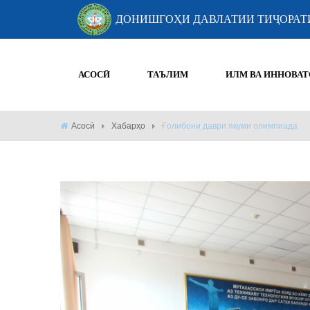
ДОНИШГОҲИ ДАВЛАТИИ ТИҶОРАТ
АСОСӢ
ТАЪЛИМ
ИЛМ ВА ИННОВАТ
Асосӣ
Хабарҳо
Ғолибони даври якуми олимпиада