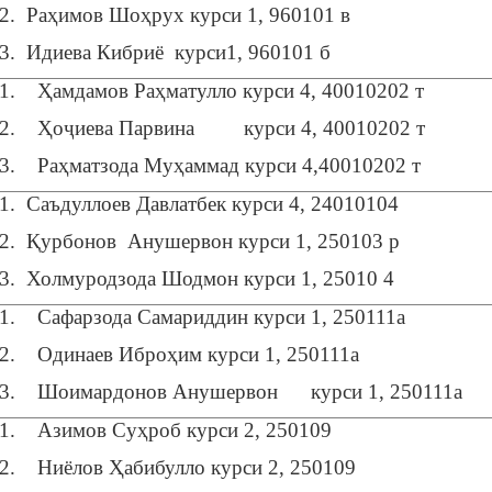
2. Раҳимов Шоҳрух курси 1, 960101 в
3. Идиева Кибриё курси1, 960101 б
1. Ҳамдамов Раҳматулло курси 4, 40010202 т
2. Ҳоҷиева Парвина курси 4, 40010202 т
3. Раҳматзода Муҳаммад курси 4,40010202 т
1. Саъдуллоев Давлатбек курси 4, 24010104
2. Қурбонов Анушервон курси 1, 250103 р
3. Холмуродзода Шодмон курси 1, 25010 4
1. Сафарзода Самариддин курси 1, 250111а
2. Одинаев Иброҳим курси 1, 250111а
3. Шоимардонов Анушервон курси 1, 250111а
1. Азимов Суҳроб курси 2, 250109
2. Ниёлов Ҳабибулло курси 2, 250109