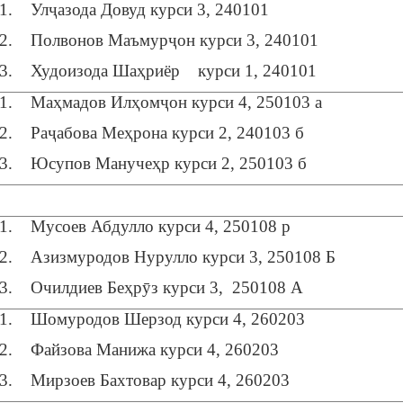
1. Улҷазода Довуд курси 3, 240101
2. Полвонов Маъмурҷон курси 3, 240101
3. Худоизода Шаҳриёр курси 1, 240101
1. Маҳмадов Илҳомҷон курси 4, 250103 а
2. Раҷабова Меҳрона курси 2, 240103 б
3. Юсупов Манучеҳр курси 2, 250103 б
1. Мусоев Абдулло курси 4, 250108 р
2. Азизмуродов Нурулло курси 3, 250108 Б
3. Очилдиев Беҳрӯз курси 3, 250108 А
1. Шомуродов Шерзод курси 4, 260203
2. Файзова Манижа курси 4, 260203
3. Мирзоев Бахтовар курси 4, 260203