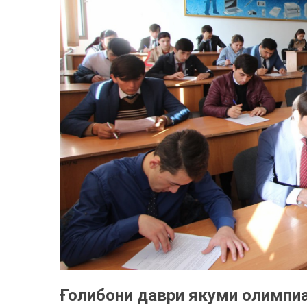
Ғолибони даври якуми олимпи