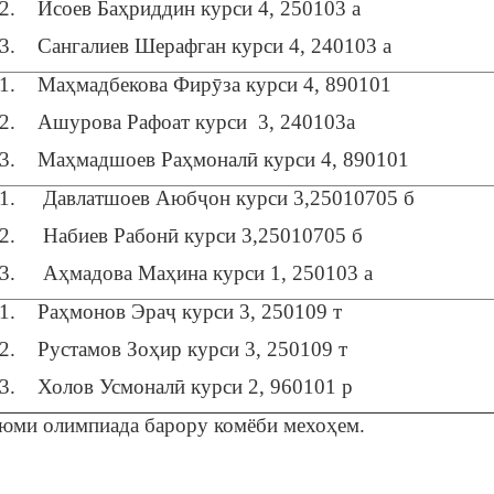
2. Исоев Баҳриддин курси 4, 250103 а
3. Сангалиев Шерафган курси 4, 240103 а
1. Маҳмадбекова Фирӯза курси 4, 890101
2. Ашурова Рафоат курси 3, 240103а
3. Маҳмадшоев Раҳмоналӣ курси 4, 890101
1. Давлатшоев Аюбҷон курси 3,25010705 б
2. Набиев Рабонӣ курси 3,25010705 б
3. Аҳмадова Маҳина курси 1, 250103 а
1. Раҳмонов Эраҷ курси 3, 250109 т
2. Рустамов Зоҳир курси 3, 250109 т
3. Холов Усмоналӣ курси 2, 960101 р
уюми олимпиада барору комёби мехоҳем.