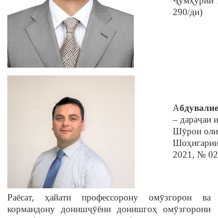
Ҷумҳурии Т
290/ди)
А
бдували
– дараҷаи 
Шӯрои оли
Шоҳигарии 
2021, № 0
Раёсат, ҳайати профессорону омӯзгорон ва
кормандону донишҷӯёни донишгоҳ омӯзгорони