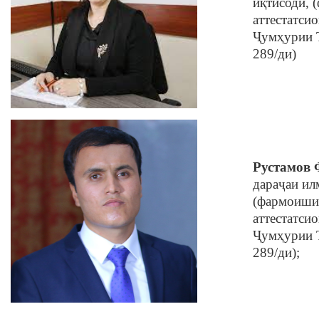
иқтисодӣ, 
аттестатси
Ҷумҳурии Т
289/ди)
Рустамов 
дараҷаи ил
(фармоиши
аттестатси
Ҷумҳурии Т
289/ди);