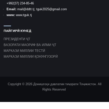
+992
(37) 234-85-46
Email:
mail
@ddtt.tj
;
tguk2025@gmail.com
www:
www.tguk.tj
ПАЙГИРӢ КУНЕД
ПРЕЗИДЕНТИ ҶТ
ВАЗОРАТИ МАОРИФ ВА ИЛМИ ҶТ
МАРКАЗИ МИЛЛИИ ТЕСТӢ
МАРКАЗИ МИЛЛИИ ҚОНУНГУЗОРӢ
Copyright © 2026 Донишгоҳи давлатии тиҷорати Тоҷикистон. All
Rights Reserved