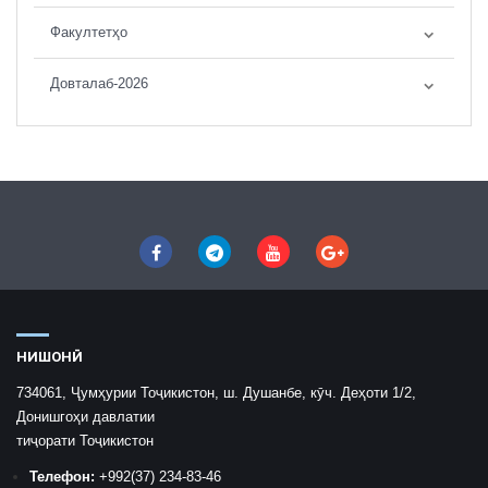
Факултетҳо
Довталаб-2026
НИШОНӢ
734061, Ҷумҳурии Тоҷикистон, ш. Душанбе, кӯч. Деҳоти 1/2,
Донишгоҳи давлатии
тиҷорати Тоҷикистон
Телефон:
+992
(37) 234-83-46