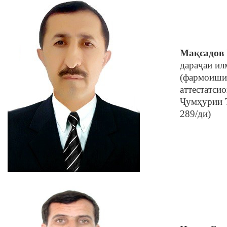
Мақсадов
дараҷаи ил
(фармоиши
аттестатси
Ҷумҳурии Т
289/ди)