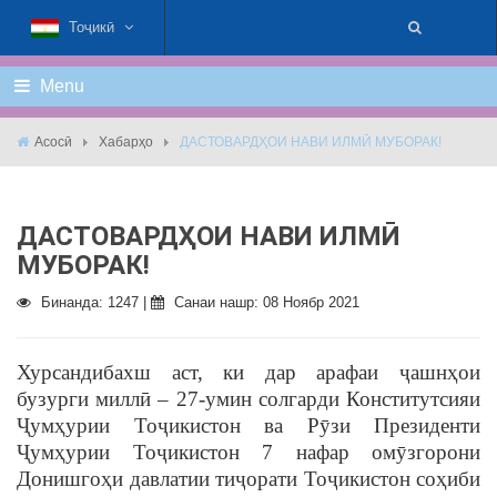
Тоҷикӣ
Menu
Асосӣ
Хабарҳо
ДАСТОВАРДҲОИ НАВИ ИЛМӢ МУБОРАК!
ДАСТОВАРДҲОИ НАВИ ИЛМӢ
МУБОРАК!
Бинанда: 1247 |
Санаи нашр: 08 Ноябр 2021
Хурсандибахш аст, ки дар арафаи ҷашнҳои
бузурги миллӣ – 27-умин солгарди Конститутсияи
Ҷумҳурии Тоҷикистон ва Рӯзи Президенти
Ҷумҳурии Тоҷикистон 7 нафар омӯзгорони
Донишгоҳи давлатии тиҷорати Тоҷикистон соҳиби