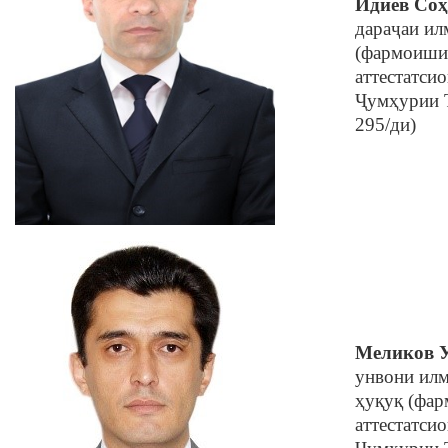
Идиев Соҳ
дараҷаи ил
(фармоиши
аттестатси
Ҷумҳурии Т
295/ди)
Меликов 
унвони илм
ҳуқуқ (фа
аттестатси