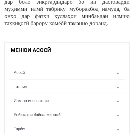
дар боло зикргардидаро бо ин дастоварди
муҳимми илмӣ табрику муборакбод намуда, ба
онҳо дар фатҳи қуллаҳои минбаъдаи илмию
таҳқиқотӣ барору комёбӣ таманно доранд.
МЕНЮИ АСОСӢ
Асосӣ
Таълим
Илм ва инноватсия
Робитаҳои байналмилалӣ
Тарбия