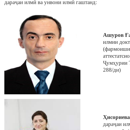
дараҷаи илмӣ ва унвони илмӣ гаштанд:
Ашуров Ғ
илмии докт
(фармоиши
аттестатси
Ҷумҳурии Т
288/ди)
Ҳисориева
дараҷаи ил