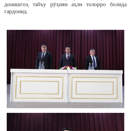
донишгоҳ табъу рӯҳияи аҳли толорро болида
гардонид.