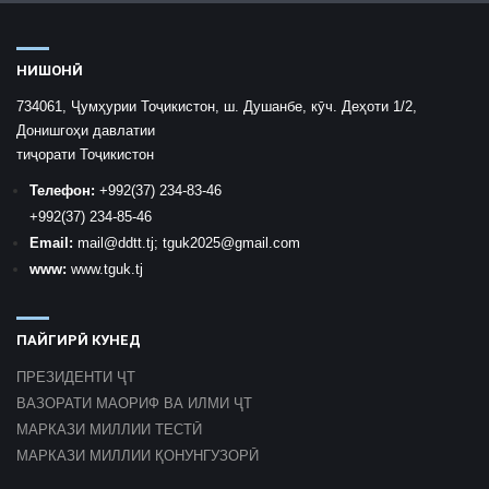
НИШОНӢ
734061, Ҷумҳурии Тоҷикистон, ш. Душанбе, кӯч. Деҳоти 1/2,
Донишгоҳи давлатии
тиҷорати Тоҷикистон
Телефон:
+992
(37) 234-83-46
+992
(37) 234-85-46
Email:
mail
@ddtt.tj
;
tguk2025@gmail.com
www:
www.tguk.tj
ПАЙГИРӢ КУНЕД
ПРЕЗИДЕНТИ ҶТ
ВАЗОРАТИ МАОРИФ ВА ИЛМИ ҶТ
МАРКАЗИ МИЛЛИИ ТЕСТӢ
МАРКАЗИ МИЛЛИИ ҚОНУНГУЗОРӢ