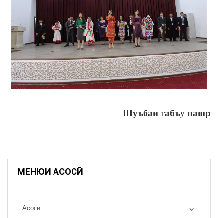
Шуъбаи табъу нашр
МЕНЮИ АСОСӢ
Асосӣ