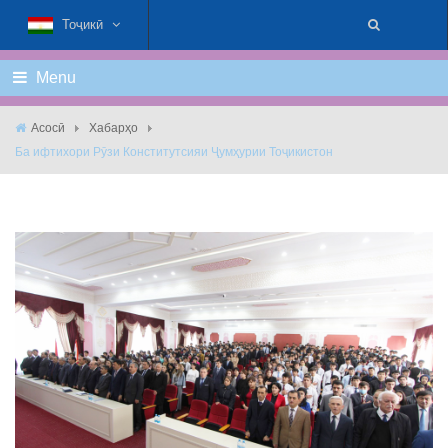
Тоҷикӣ
Menu
Асосӣ
Хабарҳо
Ба ифтихори Рӯзи Конститутсияи Ҷумҳурии Тоҷикистон