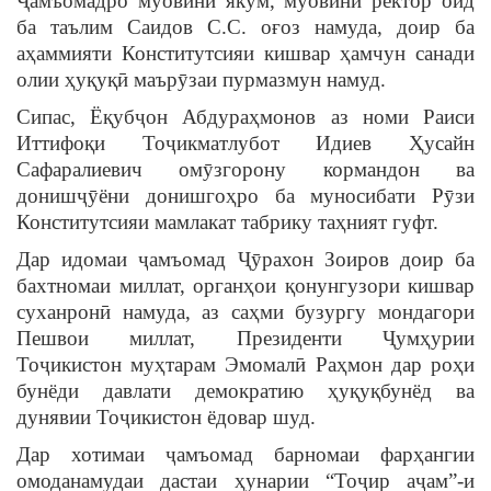
Ҷамъомадро муовини якум, муовини ректор оид
ба таълим Саидов С.С. оғоз намуда, доир ба
аҳаммияти Конститутсияи кишвар ҳамчун санади
олии ҳуқуқӣ маърӯзаи пурмазмун намуд.
Сипас, Ёқубҷон Абдураҳмонов аз номи Раиси
Иттифоқи Тоҷикматлубот Идиев Ҳусайн
Сафаралиевич омӯзгорону кормандон ва
донишҷӯёни донишгоҳро ба муносибати Рӯзи
Конститутсияи мамлакат табрику таҳният гуфт.
Дар идомаи ҷамъомад Ҷӯрахон Зоиров доир ба
бахтномаи миллат, органҳои қонунгузори кишвар
суханронӣ намуда, аз саҳми бузургу мондагори
Пешвои миллат, Президенти Ҷумҳурии
Тоҷикистон муҳтарам Эмомалӣ Раҳмон дар роҳи
бунёди давлати демократию ҳуқуқбунёд ва
дунявии Тоҷикистон ёдовар шуд.
Дар хотимаи ҷамъомад барномаи фарҳангии
омоданамудаи дастаи ҳунарии “Тоҷир аҷам”-и