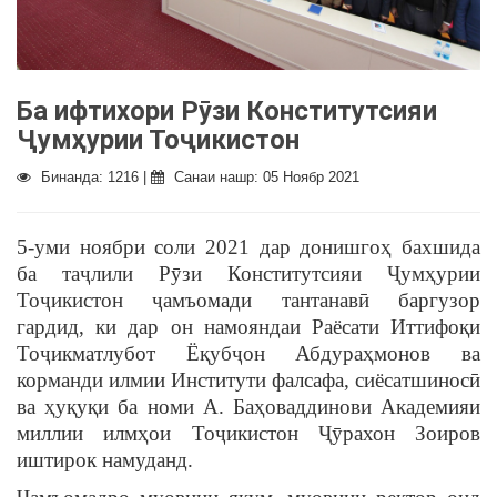
Ба ифтихори Рӯзи Конститутсияи
Ҷумҳурии Тоҷикистон
Бинанда: 1216 |
Санаи нашр: 05 Ноябр 2021
5-уми ноябри соли 2021 дар донишгоҳ бахшида
ба таҷлили Рӯзи Конститутсияи Ҷумҳурии
Тоҷикистон ҷамъомади тантанавӣ баргузор
гардид, ки дар он намояндаи Раёсати Иттифоқи
Тоҷикматлубот Ёқубҷон Абдураҳмонов ва
корманди илмии Институти фалсафа, сиёсатшиносӣ
ва ҳуқуқи ба номи А. Баҳоваддинови Академияи
миллии илмҳои Тоҷикистон Ҷӯрахон Зоиров
иштирок намуданд.