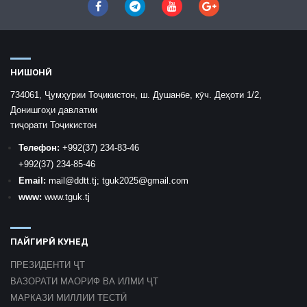
НИШОНӢ
734061, Ҷумҳурии Тоҷикистон, ш. Душанбе, кӯч. Деҳоти 1/2,
Донишгоҳи давлатии
тиҷорати Тоҷикистон
Телефон:
+992
(37) 234-83-46
+992
(37) 234-85-46
Email:
mail
@ddtt.tj
;
tguk2025@gmail.com
www:
www.tguk.tj
ПАЙГИРӢ КУНЕД
ПРЕЗИДЕНТИ ҶТ
ВАЗОРАТИ МАОРИФ ВА ИЛМИ ҶТ
МАРКАЗИ МИЛЛИИ ТЕСТӢ