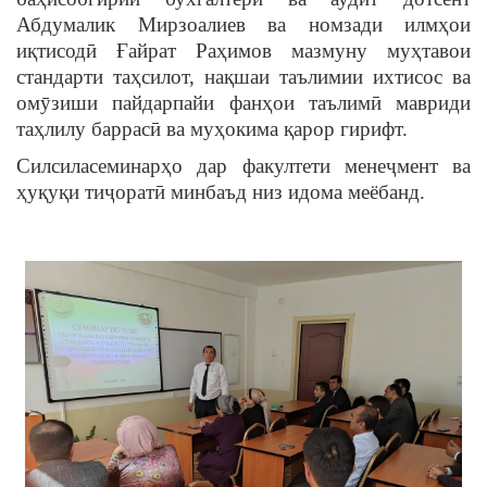
Абдумалик Мирзоалиев ва номзади илмҳои
иқтисодӣ Ғайрат Раҳимов мазмуну муҳтавои
стандарти таҳсилот, нақшаи таълимии ихтисос ва
омӯзиши пайдарпайи фанҳои таълимӣ мавриди
таҳлилу баррасӣ ва муҳокима қарор гирифт.
Силсиласеминарҳо дар факултети менеҷмент ва
ҳуқуқи тиҷоратӣ минбаъд низ идома меёбанд.