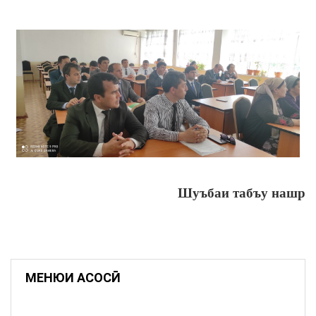
Шуъбаи табъу нашр
МЕНЮИ АСОСӢ