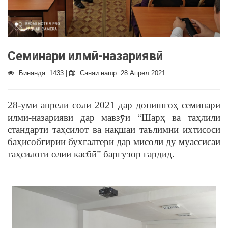
Семинари илмӣ-назариявӣ
Бинанда: 1433 |
Санаи нашр: 28 Апрел 2021
28-уми апрели соли 2021 дар донишгоҳ семинари
илмӣ-назариявӣ дар мавзӯи “Шарҳ ва таҳлили
стандарти таҳсилот ва нақшаи таълимии ихтисоси
баҳисобгирии бухгалтерӣ дар мисоли ду муассисаи
таҳсилоти олии касбӣ” баргузор гардид.