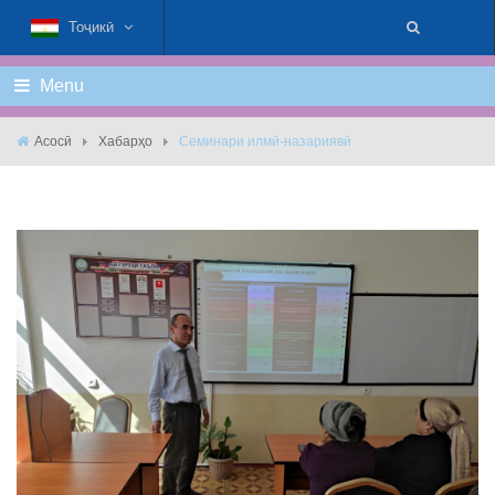
Тоҷикӣ
Menu
Асосӣ
Хабарҳо
Семинари илмӣ-назариявӣ