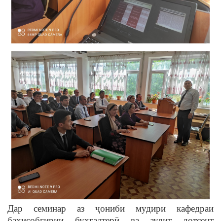
Дар семинар аз ҷониби мудири кафедраи
баҳисобгирии бухгалтерӣ ва аудит дотсент