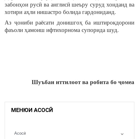
забонҳои русӣ ва англисӣ шеъру суруд хонданд ва
хотири аҳли нишастро болида гардониданд.
Аз ҷониби раёсати донишгоҳ ба иштирокдорони
фаъоли ҳамоиш ифтихорнома супорида шуд.
Шуъбаи иттилоот ва робита бо ҷомеа
МЕНЮИ АСОСӢ
Асосӣ