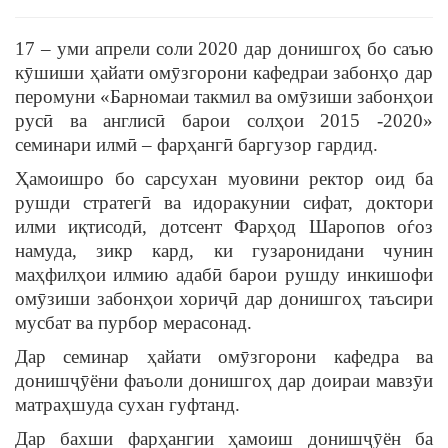
17 – уми апрели соли 2020 дар донишгоҳ бо саъю
кӯшиши ҳайати омӯзгорони кафедраи забонҳо дар
перомуни «Барномаи такмил ва омӯзиши забонҳои
русӣ ва англисӣ барои солҳои 2015 -2020»
семинари илмӣ – фарҳангӣ баргузор гардид.
Ҳамоишро бо сарсухан муовини ректор оид ба
рушди стратегӣ ва идоракунии сифат, доктори
илми иқтисодӣ, дотсент Фарҳод Шаропов оѓоз
намуда, зикр кард, ки гузаронидани чунин
маҳфилҳои илмию адабӣ барои рушду инкишофи
омӯзиши забонҳои хориҷӣ дар донишгоҳ таъсири
мусбат ва пурбор мерасонад.
Дар семинар ҳайати омӯзгорони кафедра ва
донишҷӯёни фаъоли донишгоҳ дар доираи мавзӯи
матраҳшуда сухан гуфтанд.
Дар бахши фарҳангии ҳамоиш донишҷӯён ба