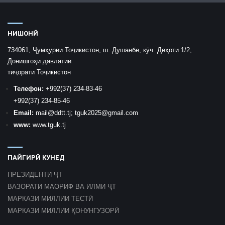
НИШОНӢ
734061, Ҷумҳурии Тоҷикистон, ш. Душанбе, кӯч. Деҳоти 1/2,
Донишгоҳи давлатии
тиҷорати Тоҷикистон
Телефон:
+992
(37) 234-83-46
+992
(37) 234-85-46
Email:
mail
@ddtt.tj
;
tguk2025@gmail.com
www:
www.tguk.tj
ПАЙГИРӢ КУНЕД
ПРЕЗИДЕНТИ ҶТ
ВАЗОРАТИ МАОРИФ ВА ИЛМИ ҶТ
МАРКАЗИ МИЛЛИИ ТЕСТӢ
МАРКАЗИ МИЛЛИИ ҚОНУНГУЗОРӢ