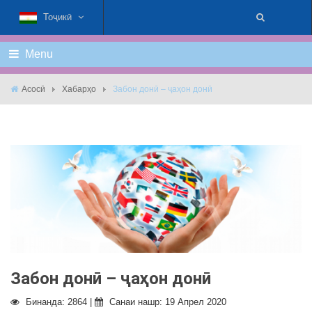
Тоҷикӣ
Menu
Асосӣ
Хабарҳо
Зaбон донӣ – ҷаҳон донӣ
Зaбон донӣ – ҷаҳон донӣ
Бинанда: 2864 |
Санаи нашр: 19 Апрел 2020