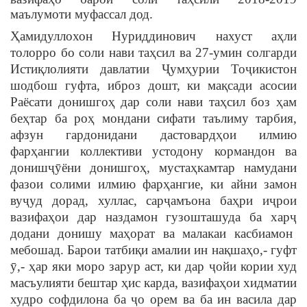
маълумоти муфассал дод.
Ҳ
амидуллохон Нуриддинович нахуст а
ҳ
ли
толорро бо соли нави та
ҳ
сил ва 27-умин солгарди
Исти
қ
лолияти давлатии
Ҷ
ум
ҳ
урии То
ҷ
икистон
шодбош гуфта, иброз дошт, ки ма
қ
сади асосии
Раёсати донишго
ҳ
дар соли нави та
ҳ
сил боз
ҳ
ам
бе
ҳ
тар ба ро
ҳ
мондани сифати таълиму тарбия,
афзун гардонидани дастовардҳои илмию
фар
ҳ
ангии коллективи устодону кормандон ва
дониш
ҷ
ӯёни донишго
ҳ
, муста
ҳ
камтар намудани
фазои солими илмию фар
ҳ
ангие, ки айни замон
ву
ҷ
уд дорад, хуллас, сар
ҷ
амъона ба
ҳ
ри и
ҷ
рои
вазифа
ҳ
ои дар наздамон гузошташуда ба хар
ҷ
додани донишу ма
ҳ
орат ва малакаи касбиамон
мебошад. Барои татби
қ
и амалии ин на
қ
ша
ҳ
о,- гуфт
ӯ
,-
ҳ
ар яки моро зарур аст, ки дар
ҷ
ойи кории худ
масъулияти бештар
ҳ
ис карда, вазифа
ҳ
ои хидматии
худро софдилона ба
ҷ
о орем ва ба ин васила дар