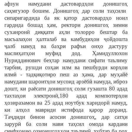
афзун намудани дастовард
ҳ
ои донишго
ҳ
са
ҳ
мгузор бошем
.
Донишго
ҳ
дар соли та
ҳ
сили
сипаригардида ба як
қ
атор дастовард
ҳ
о ноил
гардида бошад
ҳ
ам, ректори донишго
ҳ
зимни
суханрон
ӣ
ди
ққ
ати а
ҳ
ли толорро бештар ба
масъала
ҳ
ои
ҳ
алталаб ва камбуди
ҳ
ои
ҷ
ойдошта
ҷ
алб намуд ва ба
ҳ
ри рафъи онҳо дастуру
масли
ҳ
ат
ҳ
ои муфид дод.
Ҳ
амидуллохон
Нуриддинович бе
ҳ
тар намудани сифати таълиму
тарбия, рушди со
ҳ
аи илм ва пешбурди кор
ҳ
ои
илм
ӣ
- тад
қ
и
қ
отиро пеш аз
ҳ
ама, дар му
ҳ
айё
намудани шароит
ҳ
ои мусоид арзёб
ӣ
намуда, иброз
дошт, ки раёсати донишго
ҳ
соли гузашта 80 адад
тахта
ҳ
ои электрон
ӣ
,180 адад компютер
ҳ
ои
ҳ
озиразамон ва 25 адад ноутбук харидор
ӣ
намуд,
ки ал
ҳ
ол мавриди истифода
қ
арор доранд.
Та
ҷ
диди бинои асосии донишго
ҳ
, дар сат
ҳ
и
зарур
ӣ
ба соли нави та
ҳ
сил омода кардани
синфхонаю озмоишго
ҳҳ
ои таълим
ӣ
, хубтар ба ро
ҳ