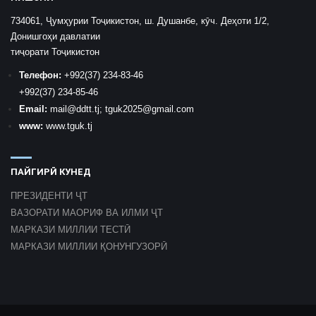
734061, Ҷумҳурии Тоҷикистон, ш. Душанбе, кӯч. Деҳоти 1/2,
Донишгоҳи давлатии
тиҷорати Тоҷикистон
Телефон:
+992
(37) 234-83-46
+992
(37) 234-85-46
Email:
mail
@ddtt.tj
;
tguk2025@gmail.com
www:
www.tguk.tj
ПАЙГИРӢ КУНЕД
ПРЕЗИДЕНТИ ҶТ
ВАЗОРАТИ МАОРИФ ВА ИЛМИ ҶТ
МАРКАЗИ МИЛЛИИ ТЕСТӢ
МАРКАЗИ МИЛЛИИ ҚОНУНГУЗОРӢ