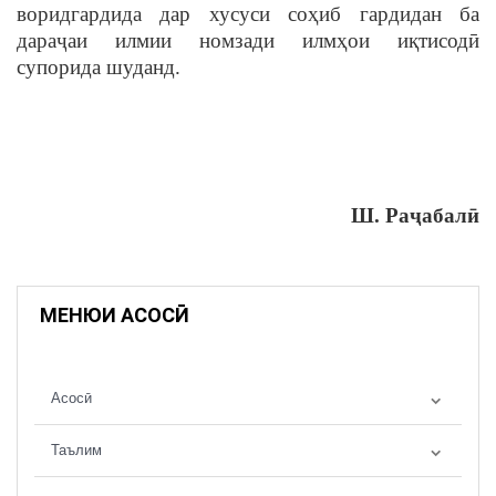
воридгардида дар хусуси со
ҳ
иб гардидан ба
дара
ҷ
аи илмии номзади илмҳои и
қ
тисод
ӣ
супорида шуданд.
Ш. Ра
ҷ
абал
ӣ
МЕНЮИ АСОСӢ
Асосӣ
Таълим