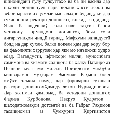
шинонидани гулу гулбутта
ҳ
о ва ба ин васила дар
ни
ҳ
оди дониш
ҷ
ӯ
ён парваридани
ҳ
исси зебо
ӣ
ва
зебоипараст
ӣ
аз
ҷ
умлаи масъала
ҳ
ое буданд, ки дар
суханронии ректори донишго
ҳ
таъкид гардиданд.
Яъне ба андешаи
ӯ
соли нави та
ҳ
сил барои
устодону кормандони донишго
ҳ
бояд соли
дигаргуни
ҳ
ои
ҷ
идд
ӣ
гардад. Маф
ҳ
уми ватанд
ӯ
ст
ӣ
бояд на дар сухан, балки во
қ
еан
ҳ
ам дар кору бор
ва фаъолияти
ҳ
арр
ӯ
заи
ҳ
ар яки мо инъикоси худро
ёбад. Ватанд
ӯ
ст
ӣ
, ифтихори милл
ӣ
, муносибати
самимона ва хизмати соди
қ
она ба хал
қ
у Ватанро аз
Пешвои муаззами миллат, Президенти ма
ҳ
буби
кишварамон му
ҳ
тарам Эмомал
ӣ
Ра
ҳ
мон бояд
ом
ӯ
хт, таъкид намуд дар фароварди суханаш
ректори донишго
ҳ
Ҳ
амидуллохон Нуриддинович.
Дар хотимаи
ҷ
амъомад ба устодони донишго
ҳ
Фариза
Қ
урбонова, Некр
ӯ
з
Қ
удратов
ша
ҳ
одатнома
ҳ
ои дотсент
ӣ
ва ба
Ғ
айрат Ра
ҳ
имов
тасди
қ
номаи аз
Ҷ
умҳурии
Қ
ир
ғ
изистон