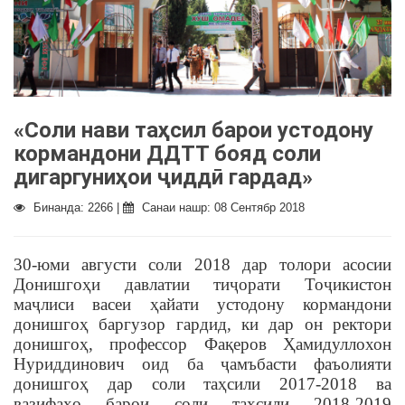
«Соли нави таҳсил барои устодону
кормандони ДДТТ бояд соли
дигаргуниҳои ҷиддӣ гардад»
Бинанда: 2266 |
Санаи нашр: 08 Сентябр 2018
30-юми августи соли 2018 дар толори асосии
Донишго
ҳ
и давлатии ти
ҷ
орати То
ҷ
икистон
ма
ҷ
лиси васеи
ҳ
айати устодону кормандони
донишго
ҳ
баргузор гардид, ки дар он ректори
донишго
ҳ
, профессор Фа
қ
еров
Ҳ
амидуллохон
Нуриддинович оид ба
ҷ
амъбасти фаъолияти
донишгоҳ дар соли та
ҳ
сили 2017-2018 ва
вазифа
ҳ
о барои соли та
ҳ
сили 2018-2019