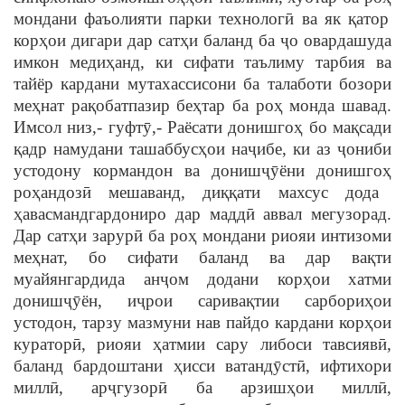
мондани фаъолияти парки технолог
ӣ
ва як
қ
атор
кор
ҳ
ои дигари дар сат
ҳ
и баланд ба
ҷ
о овардашуда
имкон меди
ҳ
анд, ки сифати таълиму тарбия ва
тайёр кардани мутахассисони ба талаботи бозори
ме
ҳ
нат ра
қ
обатпазир бе
ҳ
тар ба ро
ҳ
монда шавад.
Имсол низ,- гуфт
ӯ
,- Раёсати донишго
ҳ
бо ма
қ
сади
қ
адр намудани ташаббус
ҳ
ои на
ҷ
ибе, ки аз
ҷ
ониби
устодону кормандон ва дониш
ҷ
ӯ
ёни донишго
ҳ
ро
ҳ
андоз
ӣ
мешаванд, ди
ққ
ати махсус дода
ҳ
авасмандгардониро дар мадд
ӣ
аввал мегузорад.
Дар сат
ҳ
и зарур
ӣ
ба ро
ҳ
мондани риояи интизоми
ме
ҳ
нат, бо сифати баланд ва дар ва
қ
ти
муайянгардида ан
ҷ
ом додани кор
ҳ
ои хатми
дониш
ҷ
ӯ
ён, и
ҷ
рои сарива
қ
тии сарбори
ҳ
ои
устодон, тарзу мазмуни нав пайдо кардани кор
ҳ
ои
куратор
ӣ
, риояи
ҳ
атмии сару либоси тавсияв
ӣ
,
баланд бардоштани
ҳ
исси ватанд
ӯ
ст
ӣ
, ифтихори
милл
ӣ
, ар
ҷ
гузор
ӣ
ба арзиш
ҳ
ои милл
ӣ
,