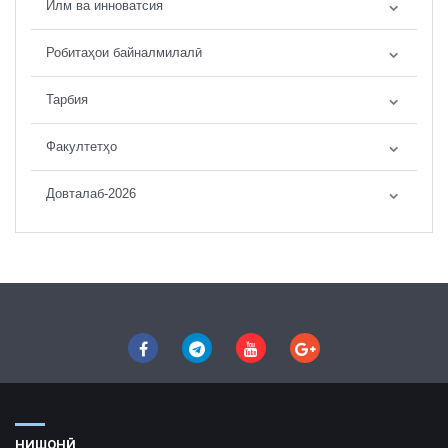
Илм ва инноватсия
Робитаҳои байналмилалӣ
Тарбия
Факултетҳо
Довталаб-2026
НИШОНӢ