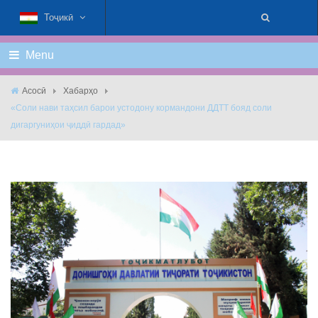
Тоҷикӣ
Menu
Асосӣ
Хабарҳо
«Соли нави таҳсил барои устодону кормандони ДДТТ бояд соли
дигаргуниҳои ҷиддӣ гардад»