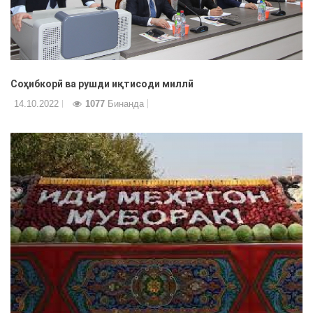
Соҳибкорӣ ва рушди иқтисоди миллӣ
14.10.2022
1077
Бинанда