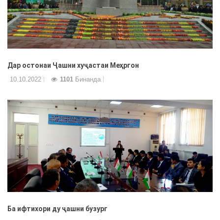
Дар остонаи Ҷашни хуҷастаи Меҳргон
10.10.2022
1101
Бинанда
Ба ифтихори ду ҷашни бузург