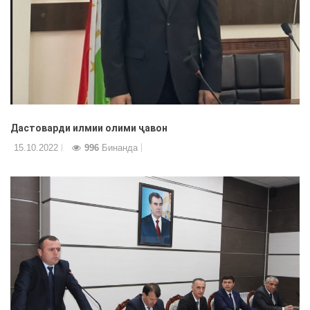
Дастоварди илмии олими ҷавон
15.10.2022
996
Бинанда