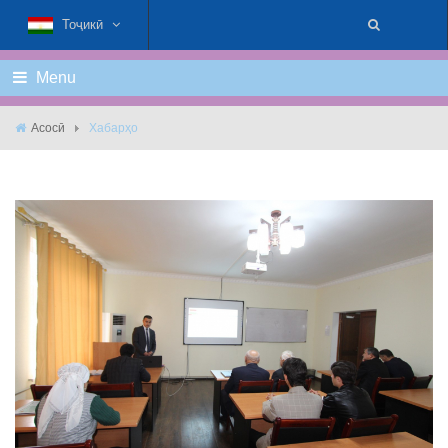
Тоҷикӣ
Menu
Асосӣ
Хабарҳо