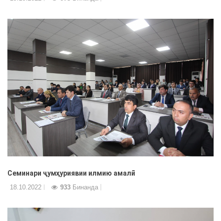
Семинари ҷумҳуриявии илмию амалӣ
18.10.2022
933
Бинанда