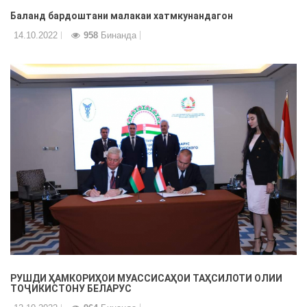
Баланд бардоштани малакаи хатмкунандагон
14.10.2022
958
Бинанда
РУШДИ ҲАМКОРИҲОИ МУАССИСАҲОИ ТАҲСИЛОТИ ОЛИИ
ТОҶИКИСТОНУ БЕЛАРУС