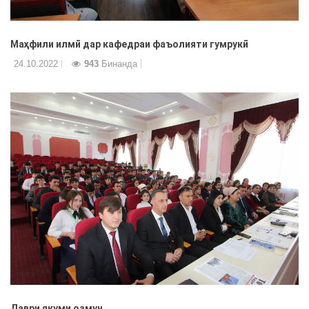
Маҳфили илмӣ дар кафедраи фаъолияти гумрукӣ
24.10.2022
943
Бинанда
Даври якуми озмун