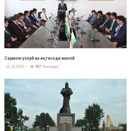
Сармоягузорӣ ва иқтисоди миллӣ
11.10.2022
987
Бинанда