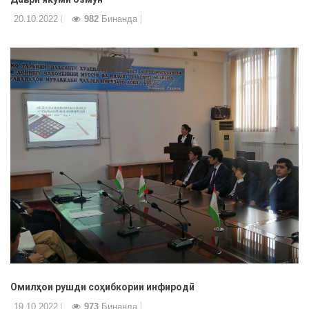
20.10.2022
982
Бинанда
Омилҳои рушди соҳибкории инфиродӣ
19.10.2022
973
Бинанда