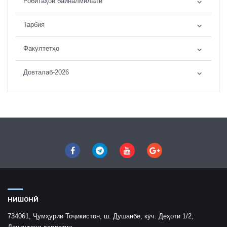
Робитаҳои байналмилалӣ
Тарбия
Факултетҳо
Довталаб-2026
НИШОНӢ
734061, Ҷумҳурии Тоҷикистон, ш. Душанбе, кӯч. Деҳоти 1/2,