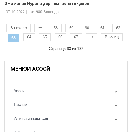
Эмомалии Нуралӣ дар чемпионати ҷаҳон
07.10.2022
980
Бинанда
В начало
58
59
60
61
62
64
65
66
67
В конец
63
Страница 63 из 132
МЕНЮИ АСОСӢ
Асосӣ
Таълим
Илм ва инноватсия