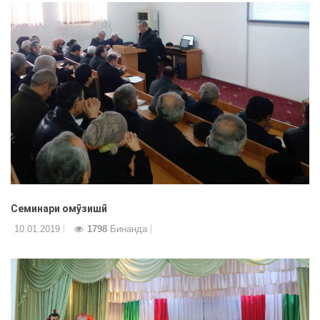
Семинари омӯзишӣ
10.01.2019
1798
Бинанда