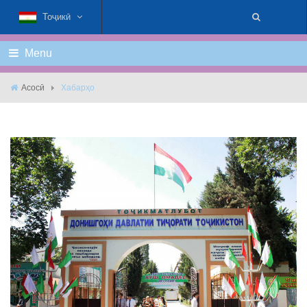
Тоҷикӣ
Menu
Асосӣ
Хабарҳо