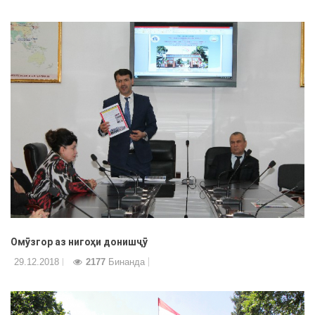
Омӯзгор аз нигоҳи донишҷӯ
29.12.2018
2177
Бинанда