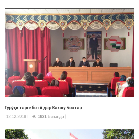
Гурӯҳи тарғиботӣ дар Вахшу Бохтар
12.12.2018
1821
Бинанда