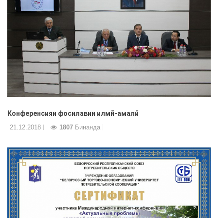
Конференсияи фосилавии илмӣ-амалӣ
21.12.2018
1807
Бинанда