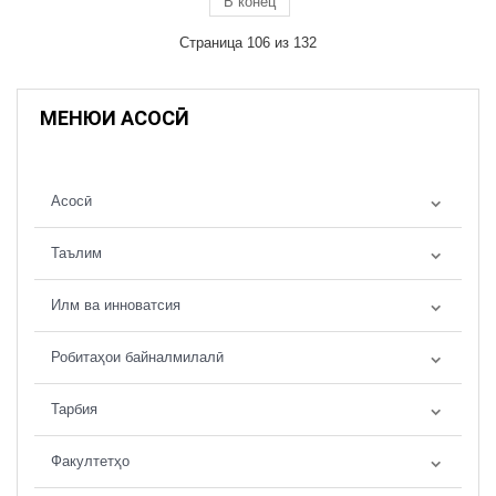
В конец
Страница 106 из 132
МЕНЮИ АСОСӢ
Асосӣ
Таълим
Илм ва инноватсия
Робитаҳои байналмилалӣ
Тарбия
Факултетҳо