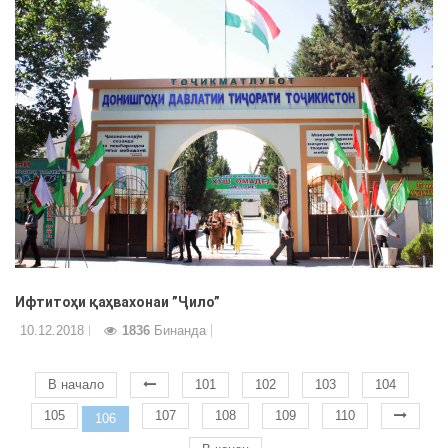
Ифтитоҳи қаҳвахонаи ”Ҷило”
10.12.2018
1836
Бинанда
В начало
101
102
103
104
105
107
108
109
110
106