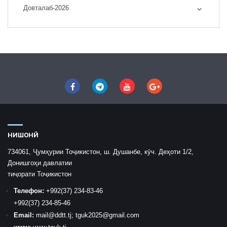
Довталаб-2026
НИШОНӢ
734061, Ҷумҳурии Тоҷикистон, ш. Душанбе, кӯч. Деҳоти 1/2,
Донишгоҳи давлатии
тиҷорати Тоҷикистон
Телефон:
+992
(37) 234-83-46
+992
(37) 234-85-46
Email:
mail
@ddtt.tj
;
tguk2025@gmail.com