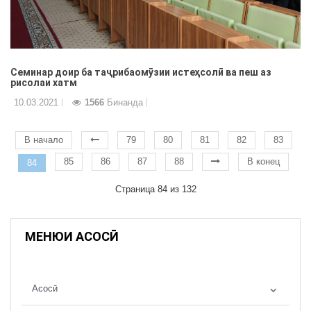
Семинар доир ба таҷрибаомӯзии истеҳсолӣ ва пеш аз
рисолаи хатм
10.03.2021
1566
Бинанда
В начало
79
80
81
82
83
85
86
87
88
В конец
84
Страница 84 из 132
МЕНЮИ АСОСӢ
Асосӣ