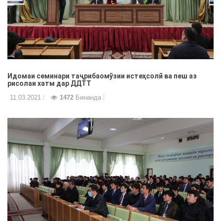
Идомаи семинари таҷрибаомӯзии истеҳсолӣ ва пеш аз
рисолаи хатм дар ДДТТ
11.03.2021
1472
Бинанда