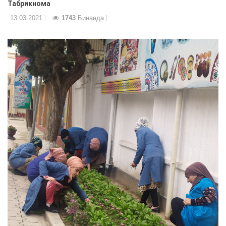
Табрикнома
13.03.2021
1743
Бинанда