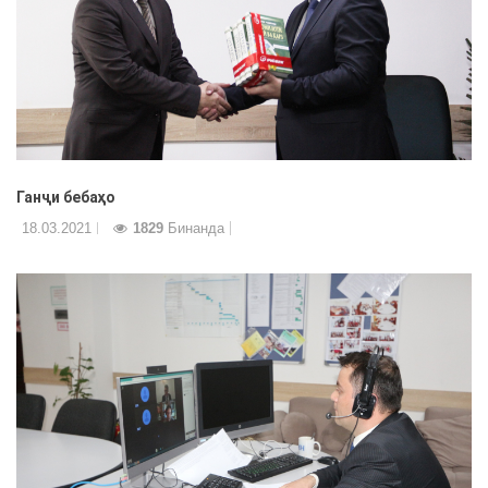
Ганҷи бебаҳо
18.03.2021
1829
Бинанда