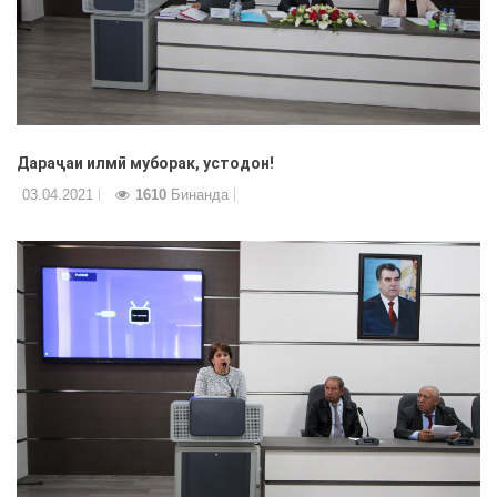
Дараҷаи илмӣ муборак, устодон!
03.04.2021
1610
Бинанда