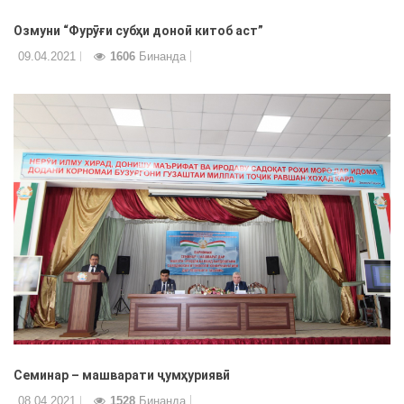
Озмуни “Фурӯғи субҳи доноӣ китоб аст”
09.04.2021
1606
Бинанда
Семинар – машварати ҷумҳуриявӣ
08.04.2021
1528
Бинанда