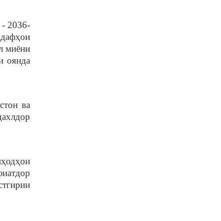
- 2036-
адафҳои
л миёни
и оянда
стон ва
дахлдор
иҳодҳои
фиатдор
стгирии