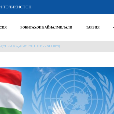
И ТОҶИКИСТОН
СИЯ
РОБИТАҲОИ БАЙНАЛМИЛАЛӢ
ТАРБИЯ
АҲОНИИ ТОҶИКИСТОН ПАЗИРУФТА ШУД