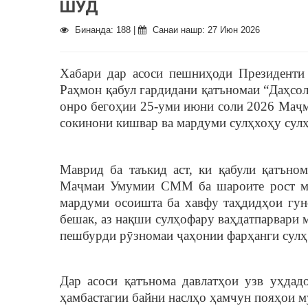
ШУД
Бинанда: 188 |
Санаи нашр: 27 Июн 2026
Хабари дар асоси пешниҳоди Президент
Раҳмон қабул гардидани қатъномаи “Даҳсол
онро бегоҳии 25-уми июни соли 2026 Маҷ
сокинони кишвар ва мардуми сулҳхоҳу сул
Маврид ба таъкид аст, ки қабули қатъно
Маҷмаи Умумии СММ ба шароите рост мео
мардуми осоишта ба хавфу таҳдидҳои гун
бешак, аз нақши сулҳофару ваҳдатпарвари 
пешбурди рӯзномаи ҷаҳонии фарҳанги сулҳ 
Дар асоси қатънома давлатҳои узв уҳдад
ҳамбастагии байни наслҳо ҳамчун пояҳои м