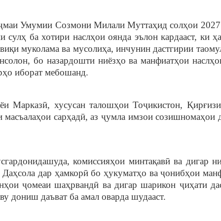
ҷмаи Умумии Созмони Милали Муттаҳид солҳои 2027 
 сулҳ ба хотири наслҳои оянда эълон кардааст, ки ҳ
швиқи муколама ва мусолиҳа, инчунин дастгирии таому
онсолон, бо назардошти ниёзҳо ва манфиатҳои наслҳо
орҳо иборат мебошанд.
ёи Марказӣ, хусусан талошҳои Тоҷикистон, Қирғизи
и масъалаҳои сарҳадӣ, аз ҷумла имзои созишномаҳои 
сгардонидашуда, комиссияҳои минтақавӣ ва дигар н
 Даҳсола дар ҳамкорӣ бо ҳукуматҳо ва ҷонибҳои ман
онҳои ҷомеаи шаҳрвандӣ ва дигар шарикон ҷиҳати да
аву дониш даъват ба амал оварда шудааст.