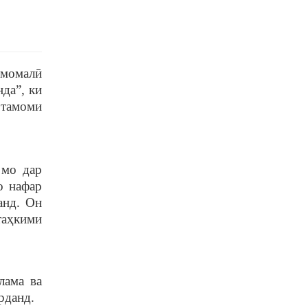
Эмомалӣ
да”, ки
 тамоми
 мо дар
о нафар
анд. Он
таҳкими
лама ва
рданд.