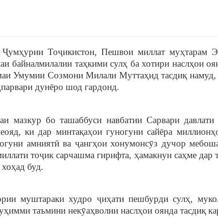
и Ҷумҳурии Тоҷикистон, Пешвои миллат муҳтарам 
аи байналмилалии таҳкими сулҳ ба хотири наслҳои оян
маи Умумии Созмони Милали Муттаҳид тасдиқ намуд,
ҳпарвари дунёро шод гардонд.
маи мазкур бо ташаббуси навбатии Сарвари давлати
яд, ки дар минтақаҳои гуногуни сайёра миллионҳ
огуни амниятӣ ва ҷангҳои хонумонсӯз дучор мебош
миллати тоҷик сарчашма гирифта, ҳамакнун саҳме дар 
хоҳад буд.
ории муштараки худро ҷиҳати пешбурди сулҳ, муко
уҳимми таъмини некӯаҳволии наслҳои оянда тасдиқ ка