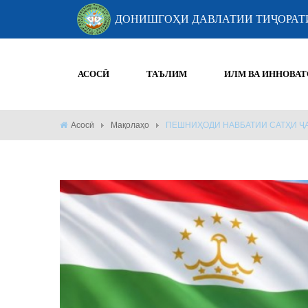
ДОНИШГОҲИ ДАВЛАТИИ ТИҶОРАТ
АСОСӢ
ТАЪЛИМ
ИЛМ ВА ИННОВАТ
Асосӣ
Мақолаҳо
ПЕШНИҲОДИ НАВБАТИИ САТҲИ Ҷ