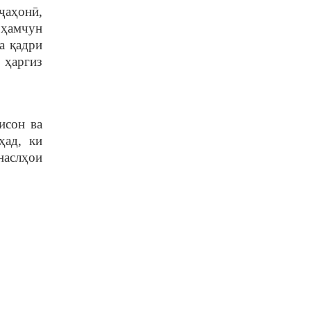
ҷаҳонӣ,
 ҳамчун
а қадри
 ҳаргиз
исон ва
ҳад, ки
наслҳои