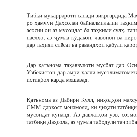
Тибқи муқаррароти санади зикргардида Ма
ро ҳамчун Даҳсолаи байналмилалии таҳкими
асосии он аз мусоидат ба таҳкими сулҳ, та
наслҳо, аз ҷумла кӯдакон, ҷавонон ва пир
дар таҳияи сиёсат ва равандҳои қабули қар
Дар қатънома таҳаввулоти мусбат дар Оси
Ӯзбекистон дар амри ҳалли мусолиматомез
истиқбол карда мешавад.
Қатънома аз Дабири Кулл, ниҳодҳои махсу
СММ дархост менамояд, ки ҷиҳати татбиқи
мусоидат кунанд. Аз давлатҳои узв, созм
татбиқи Даҳсола, аз ҷумла табодули таҷриб