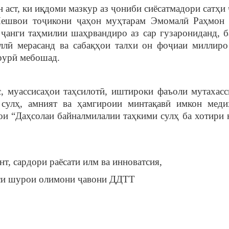
аст, ки иқдоми мазкур аз ҷониби сиёсатмадори сатҳи 
 Пешвои тоҷикони ҷаҳон муҳтарам Эмомалӣ Раҳмон
ҷанги таҳмилии шаҳрвандиро аз сар гузарониданд, б
ллӣ мерасанд ва сабақҳои талхи он фоҷиаи миллиро
рурӣ мебошад.
с, муассисаҳои таҳсилотӣ, иштироки фаъоли мутахасс
 сулҳ, амният ва ҳамгироии минтақавӣ имкон меди
ои “Даҳсолаи байналмилалии таҳкими сулҳ ба хотири 
нт, сардори раёсати илм ва инноватсия,
иси шурои олимони ҷавони ДДТТ