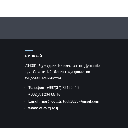
НИШОНӢ
734061, Ҷумҳурии Тоҷикистон, ш. Душанбе,
кӯч. Деҳоти 1/2, Донишгоҳи давлатии
тиҷорати Тоҷикистон
Телефон:
+992
(37) 234-83-46
+992
(37) 234-85-46
Email:
mail
@ddtt.tj
;
tguk2025@gmail.com
www:
www.tguk.tj