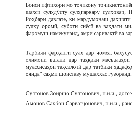
Боиси ифтихори мо тоҷикону тоҷикистониён 
шахси сулҳдӯсту сулҳпарвару сулҳовар,
Роҳбари давлате, ки мардумонаш даҳшати 
сулҳу оромӣ, суботи сиёсӣ ва ваҳдати ми
фаромӯш намекунанд, амри саривақтӣ ва за
Тарбияи фарҳанги сулҳ дар ҷомеа, бахусу
олимони ватанӣ дар таҳқиқи масъалаҳои
муассисаҳои таҳсилотӣ дар татбиқи ҳадафҳ
оянда” саҳми шоиставу мушаххас гузоранд.
Султонов Зоиршо Султонович, н.и.и., дотсе
Амонов Саҳбон Сарватҷонович, н.и.и., ра