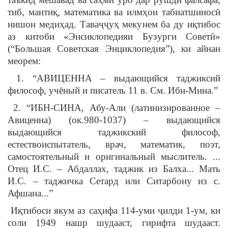
тиб, мантиқ, математика ва илмҳои табиатшиносӣ
нишон медиҳад. Таваҷҷуҳ мекунем ба ду иқтибос
аз китоби «Энсиклопедияи Бузурги Советӣ»
(“Большая Советская Энциклопедия”), ки айнан
меорем:
1. “АВИЦЕННА – выдающийся таджиксий
философ, учёный и писатель 11 в. См. Ибн-Мина.”
2. “ИБН-СИНА, Абу-Али (латинизированное –
Авиценна) (ок.980-1037) – выдающийся
выдающийся таджикский философ,
естествоиспытатель, врач, математик, поэт,
самостоятельный и оригинальный мыслитель. ...
Отец И.С. – Абдаллах, таджик из Балха... Мать
И.С. – таджичка Сетард или Ситарбону из с.
Афшана...”
Иқтибоси якум аз саҳифа 114-уми ҷилди 1-ум, ки
соли 1949 нашр шудааст, гирифта шудааст.