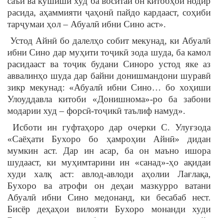
саъй ва кӯшиши худ ба воситаи он китобҳои нодир
расида, аҳаммияти ҷаҳонӣ пайдо кардааст, соҳиби
тарҷумаи ҳол – Абуалӣ ибни Сино аст».
Устод Айнӣ бо далелҳо собит мекунад, ки Абуалӣ
ибни Сино дар муҳити тоҷикӣ зода шуда, ба камол
расидааст ва тоҷик будани Синоро устод яке аз
аввалинҳо шуда дар байни донишмандони шуравӣ
зикр мекунад: «Абуалӣ ибни Сино… бо хоҳиши
Улоуддавла китоби «Донишнома»-ро ба забони
модарии худ – форсӣ-тоҷикӣ таълиф намуд».
Исботи ин гуфтаҳоро дар очерки С. Улуғзода
«Саёҳати Бухоро бо ҳамроҳии Айнӣ» дидан
мумкин аст. Дар ин асар, ба он маъно ишора
шудааст, ки муҳимтарини ин «санад»-ҳо ақидаи
худи халқ аст: авлод-авлоди аҳолии Лағлақа,
Бухоро ва атрофи он деҳаи мазкурро ватани
Абуалӣ ибни Сино медонанд, ки бесабаб нест.
Бисёр деҳаҳои вилояти Бухоро монанди худи