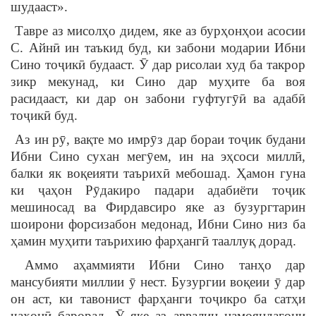
шудааст».
Тавре аз мисолҳо дидем, яке аз бурҳонҳои асосии
С. Айнӣ ин таъкид буд, ки забони модарии Ибни
Сино тоҷикӣ будааст. Ӯ дар рисолаи худ ба такрор
зикр мекунад, ки Сино дар муҳите ба воя
расидааст, ки дар он забони гуфтугӯӣ ва адабӣ
тоҷикӣ буд.
Аз ин рӯ, вақте мо имрӯз дар бораи тоҷик будани
Ибни Сино сухан мегӯем, ин на эҳсоси миллӣ,
балки як воқеияти таърихӣ мебошад. Ҳамон гуна
ки ҷаҳон Рӯдакиро падари адабиёти тоҷик
мешиносад ва Фирдавсиро яке аз бузургтарин
шоирони форсизабон медонад, Ибни Сино низ ба
ҳамин муҳити таърихию фарҳангӣ тааллуқ дорад.
Аммо аҳаммияти Ибни Сино танҳо дар
мансубияти миллии ӯ нест. Бузургии воқеии ӯ дар
он аст, ки тавонист фарҳанги тоҷикро ба сатҳи
ҷаҳонӣ барорад. Ӯ яке аз аввалин намояндагони