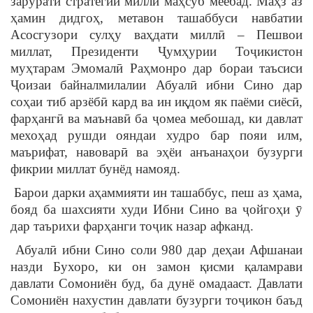
зарурати стратегии миллӣ маҳсуб меёбад. Маҳз аз
ҳамин дидгоҳ, метавон ташаббуси навбатии
Асосгузори сулҳу ваҳдати миллӣ – Пешвои
миллат, Президенти Ҷумҳурии Тоҷикистон
муҳтарам Эмомалӣ Раҳмонро дар бораи таъсиси
Ҷоизаи байналмилалии Абуалӣ ибни Сино дар
соҳаи тиб арзёбӣ кард ва ин иқдом як паёми сиёсӣ,
фарҳангӣ ва маънавӣ ба ҷомеа мебошад, ки давлат
мехоҳад рушди ояндаи худро бар пояи илм,
маърифат, навоварӣ ва эҳёи анъанаҳои бузурги
фикрии миллат бунёд намояд.
Барои дарки аҳаммияти ин ташаббус, пеш аз ҳама,
бояд ба шахсияти худи Ибни Сино ва ҷойгоҳи ӯ
дар таърихи фарҳанги тоҷик назар афканд.
Абуалӣ ибни Сино соли 980 дар деҳаи Афшанаи
назди Бухоро, ки он замон қисми қаламрави
давлати Сомониён буд, ба дунё омадааст. Давлати
Сомониён нахустин давлати бузурги тоҷикон баъд