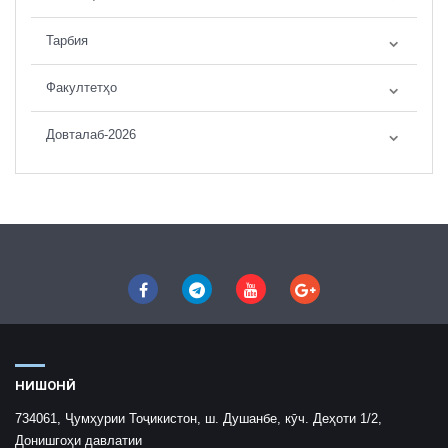
Тарбия
Факултетҳо
Довталаб-2026
НИШОНӢ
734061, Ҷумҳурии Тоҷикистон, ш. Душанбе, кӯч. Деҳоти 1/2,
Донишгоҳи давлатии