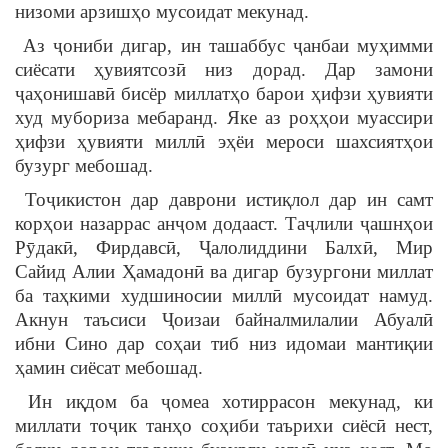
низоми арзишҳо мусоидат мекунад.
Аз ҷониби дигар, ин ташаббус ҷанбаи муҳимми
сиёсати ҳувиятсозӣ низ дорад. Дар замони
ҷаҳонишавӣ бисёр миллатҳо барои ҳифзи ҳувияти
худ мубориза мебаранд. Яке аз роҳҳои муассири
ҳифзи ҳувияти миллӣ эҳёи мероси шахсиятҳои
бузург мебошад.
Тоҷикистон дар даврони истиқлол дар ин самт
корҳои назаррас анҷом додааст. Таҷлили ҷашнҳои
Рӯдакӣ, Фирдавсӣ, Ҷалолиддини Балхӣ, Мир
Сайид Алии Ҳамадонӣ ва дигар бузургони миллат
ба таҳкими худшиносии миллӣ мусоидат намуд.
Акнун таъсиси Ҷоизаи байналмилалии Абуалӣ
ибни Сино дар соҳаи тиб низ идомаи мантиқии
ҳамин сиёсат мебошад.
Ин иқдом ба ҷомеа хотиррасон мекунад, ки
миллати тоҷик танҳо соҳиби таърихи сиёсӣ нест,