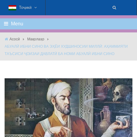
Тоҷикӣ
Menu
Асосӣ
Мақолаҳо
АБУАЛӢ ИБНИ СИНО ВА ЭҲЁИ ХУДШИНОСИИ МИЛЛӢ: АҲАММИЯТИ
ТАЪСИСИ ҶОИЗАИ ДАВЛАТӢ БА НОМИ АБУАЛӢ ИБНИ СИНО