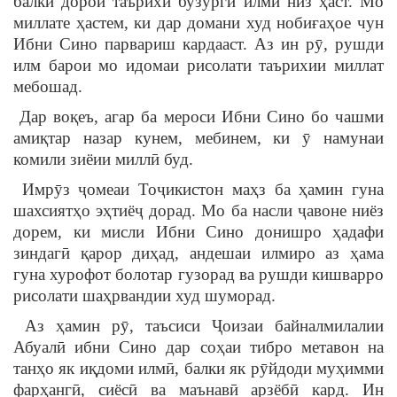
балки дорои таърихи бузурги илмӣ низ ҳаст. Мо
миллате ҳастем, ки дар домани худ нобиғаҳое чун
Ибни Сино парвариш кардааст. Аз ин рӯ, рушди
илм барои мо идомаи рисолати таърихии миллат
мебошад.
Дар воқеъ, агар ба мероси Ибни Сино бо чашми
амиқтар назар кунем, мебинем, ки ӯ намунаи
комили зиёии миллӣ буд.
Имрӯз ҷомеаи Тоҷикистон маҳз ба ҳамин гуна
шахсиятҳо эҳтиёҷ дорад. Мо ба насли ҷавоне ниёз
дорем, ки мисли Ибни Сино донишро ҳадафи
зиндагӣ қарор диҳад, андешаи илмиро аз ҳама
гуна хурофот болотар гузорад ва рушди кишварро
рисолати шаҳрвандии худ шуморад.
Аз ҳамин рӯ, таъсиси Ҷоизаи байналмилалии
Абуалӣ ибни Сино дар соҳаи тибро метавон на
танҳо як иқдоми илмӣ, балки як рӯйдоди муҳимми
фарҳангӣ, сиёсӣ ва маънавӣ арзёбӣ кард. Ин