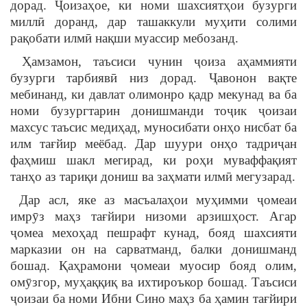
дорад. Ҷоизаҳое, ки номи шахсиятҳои бузурги
миллӣ доранд, дар ташаккули муҳити солими
рақобати илмӣ нақши муассир мебозанд.
Ҳамзамон, таъсиси чунин ҷоиза аҳаммияти
бузурги тарбиявӣ низ дорад. Ҷавонон вақте
мебинанд, ки давлат олимонро қадр мекунад ва ба
номи бузургтарин донишманди тоҷик ҷоизаи
махсус таъсис медиҳад, муносибати онҳо нисбат ба
илм тағйир меёбад. Дар шуури онҳо тадриҷан
фаҳмиш шакл мегирад, ки роҳи муваффақият
танҳо аз тариқи дониш ва заҳмати илмӣ мегузарад.
Дар асл, яке аз масъалаҳои муҳимми ҷомеаи
имрӯз маҳз тағйири низоми арзишҳост. Агар
ҷомеа мехоҳад пешрафт кунад, бояд шахсияти
марказии он на сарватманд, балки донишманд
бошад. Қаҳрамони ҷомеаи муосир бояд олим,
омӯзгор, муҳаққиқ ва ихтироъкор бошад. Таъсиси
ҷоизаи ба номи Ибни Сино маҳз ба ҳамин тағйири