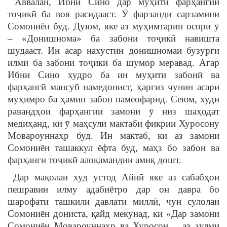
Аввалан, Ибни Сино дар муҳити фарҳангии
тоҷикӣ ба воя расидааст. Ӯ фарзанди сарзамини
Сомониён буд. Дуюм, яке аз муҳимтарин осори ӯ
– «Донишнома» ба забони тоҷикӣ навишта
шудааст. Ин асар нахустин донишномаи бузурги
илмӣ ба забони тоҷикӣ ба шумор меравад. Агар
Ибни Сино худро ба ин муҳити забонӣ ва
фарҳангӣ мансуб намедонист, ҳаргиз чунин асари
муҳимро ба ҳамин забон намеофарид. Сеюм, худи
равандҳои фарҳангии замони ӯ низ шаҳодат
медиҳанд, ки ӯ маҳсули мактаби фикрии Хуросону
Мовароуннаҳр буд. Ин мактаб, ки аз замони
Сомониён ташаккул ёфта буд, маҳз бо забон ва
фарҳанги тоҷикӣ алоқамандии амиқ дошт.
Дар мақолаи худ устод Айнӣ яке аз сабабҳои
пешравии илму адабиётро дар он давра бо
шарофати ташкили давлати миллӣ, чун сулолаи
Сомониён дониста, қайд мекунад, ки «Дар замони
Сомониён Мовароуннаҳр ва Хуросон… аз зулми