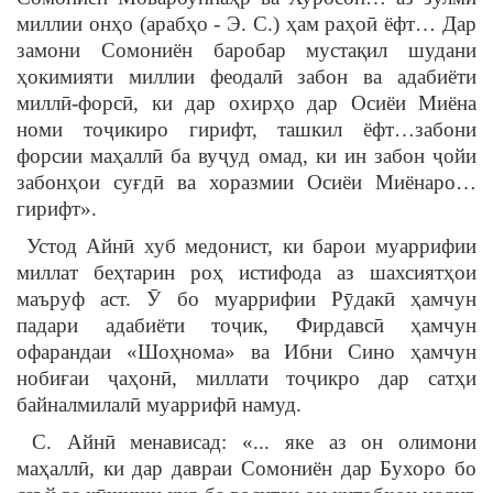
миллии онҳо (арабҳо - Э. С.) ҳам раҳоӣ ёфт… Дар
замони Сомониён баробар мустақил шудани
ҳокимияти миллии феодалӣ забон ва адабиёти
миллӣ-форсӣ, ки дар охирҳо дар Осиёи Миёна
номи тоҷикиро гирифт, ташкил ёфт…забони
форсии маҳаллӣ ба вуҷуд омад, ки ин забон ҷойи
забонҳои суғдӣ ва хоразмии Осиёи Миёнаро…
гирифт».
Устод Айнӣ хуб медонист, ки барои муаррифии
миллат беҳтарин роҳ истифода аз шахсиятҳои
маъруф аст. Ӯ бо муаррифии Рӯдакӣ ҳамчун
падари адабиёти тоҷик, Фирдавсӣ ҳамчун
офарандаи «Шоҳнома» ва Ибни Сино ҳамчун
нобиғаи ҷаҳонӣ, миллати тоҷикро дар сатҳи
байналмилалӣ муаррифӣ намуд.
С. Айнӣ менависад: «... яке аз он олимони
маҳаллӣ, ки дар давраи Сомониён дар Бухоро бо