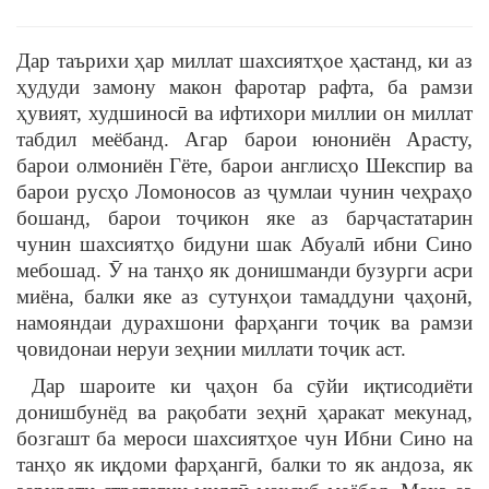
Дар таърихи ҳар миллат шахсиятҳое ҳастанд, ки аз
ҳудуди замону макон фаротар рафта, ба рамзи
ҳувият, худшиносӣ ва ифтихори миллии он миллат
табдил меёбанд. Агар барои юнониён Арасту,
барои олмониён Гёте, барои англисҳо Шекспир ва
барои русҳо Ломоносов аз ҷумлаи чунин чеҳраҳо
бошанд, барои тоҷикон яке аз барҷастатарин
чунин шахсиятҳо бидуни шак Абуалӣ ибни Сино
мебошад. Ӯ на танҳо як донишманди бузурги асри
миёна, балки яке аз сутунҳои тамаддуни ҷаҳонӣ,
намояндаи дурахшони фарҳанги тоҷик ва рамзи
ҷовидонаи неруи зеҳнии миллати тоҷик аст.
Дар шароите ки ҷаҳон ба сӯйи иқтисодиёти
донишбунёд ва рақобати зеҳнӣ ҳаракат мекунад,
бозгашт ба мероси шахсиятҳое чун Ибни Сино на
танҳо як иқдоми фарҳангӣ, балки то як андоза, як