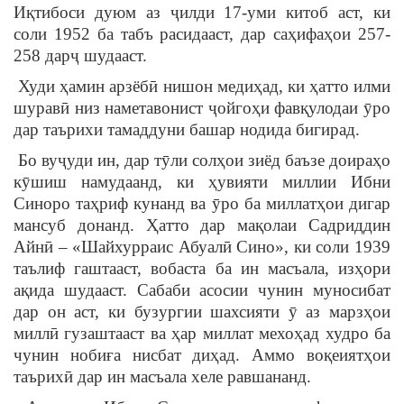
Иқтибоси дуюм аз ҷилди 17-уми китоб аст, ки
соли 1952 ба табъ расидааст, дар саҳифаҳои 257-
258 дарҷ шудааст.
Худи ҳамин арзёбӣ нишон медиҳад, ки ҳатто илми
шуравӣ низ наметавонист ҷойгоҳи фавқулодаи ӯро
дар таърихи тамаддуни башар нодида бигирад.
Бо вуҷуди ин, дар тӯли солҳои зиёд баъзе доираҳо
кӯшиш намудаанд, ки ҳувияти миллии Ибни
Синоро таҳриф кунанд ва ӯро ба миллатҳои дигар
мансуб донанд. Ҳатто дар мақолаи Садриддин
Айнӣ – «Шайхурраис Абуалӣ Сино», ки соли 1939
таълиф гаштааст, вобаста ба ин масъала, изҳори
ақида шудааст. Сабаби асосии чунин муносибат
дар он аст, ки бузургии шахсияти ӯ аз марзҳои
миллӣ гузаштааст ва ҳар миллат мехоҳад худро ба
чунин нобиға нисбат диҳад. Аммо воқеиятҳои
таърихӣ дар ин масъала хеле равшананд.