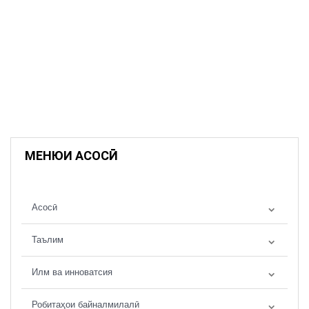
МЕНЮИ АСОСӢ
Асосӣ
Таълим
Илм ва инноватсия
Робитаҳои байналмилалӣ