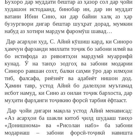
Бухоро дар муддати бештар аз ҳазор сол дар ҷойи
худашон истодаанд, бинобар ин, дар ин муддат
ватани Ибни Сино, ки дар байни халқ аз ҳар
бузургвори дигар бештар шуҳрат дорад, мумкин
набуд аз хотири мардум фаромӯш шавад…
Дар асарҳои худ, С. Айнӣ кӯшиш кард, ки Синоро
ҳамчун фарзанди миллати тоҷик бо забони илмӣ ва
бо истифода аз ривоятҳои мардумӣ муаррифӣ
кунад. Ӯ на танҳо зодгоҳ ва забони модарии
Синоро равшан сохт, балки саҳми ӯро дар илмҳои
тиб, фалсафа, риёзиёт ва адабиёт нишон дод.
Ҳамин тавр, устод Айнӣ бо далелҳои муътамад
исбот намуд, ки Сино аз оилаи тоҷик бархоста, дар
муҳити фарҳанги тоҷикию форсӣ тарбия ёфтааст.
Дар ҷойи дигари мақола устод Айнӣ менависад:
«Аз асарҳои ба шакли китоб ҷилд шудааш танҳо
«Донишнома» ва «Рисолаи набз» ба забони
модариаш – забони форсӣ-тоҷикӣ навишта