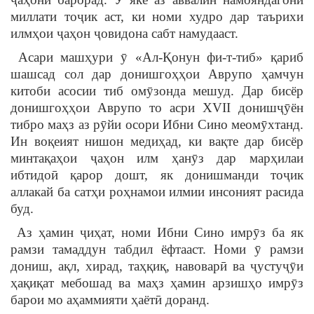
миллати тоҷик аст, ки номи худро дар таърихи
илмҳои ҷаҳон ҷовидона сабт намудааст.
Асари машҳури ӯ «Ал-Қонун фи-т-тиб» қариб
шашсад сол дар донишгоҳҳои Аврупо ҳамчун
китоби асосии тиб омӯзонда мешуд. Дар бисёр
донишгоҳҳои Аврупо то асри XVII донишҷӯён
тибро маҳз аз рӯйи осори Ибни Сино меомӯхтанд.
Ин воқеият нишон медиҳад, ки вақте дар бисёр
минтақаҳои ҷаҳон илм ҳанӯз дар марҳилаи
ибтидоӣ қарор дошт, як донишманди тоҷик
аллакай ба сатҳи роҳнамои илмии инсоният расида
буд.
Аз ҳамин ҷиҳат, номи Ибни Сино имрӯз ба як
рамзи тамаддун табдил ёфтааст. Номи ӯ рамзи
дониш, ақл, хирад, таҳқиқ, навоварӣ ва ҷустуҷӯи
ҳақиқат мебошад ва маҳз ҳамин арзишҳо имрӯз
барои мо аҳаммияти ҳаётӣ доранд.