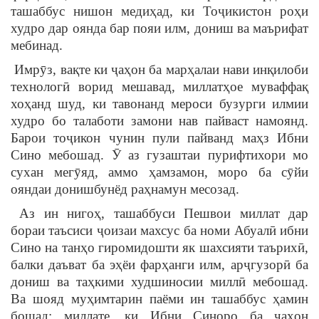
ташаббус нишон медиҳад, ки Тоҷикистон роҳи
худро дар оянда бар пояи илм, дониш ва маърифат
мебинад.
Имрӯз, вақте ки ҷаҳон ба марҳалаи нави инқилоби
технологӣ ворид мешавад, миллатҳое муваффақ
хоҳанд шуд, ки тавонанд мероси бузурги илмии
худро бо талаботи замони нав пайваст намоянд.
Барои тоҷикон чунин пули пайванд маҳз Ибни
Сино мебошад. Ӯ аз гузаштаи пурифтихори мо
сухан мегӯяд, аммо ҳамзамон, моро ба сӯйи
ояндаи донишбунёд раҳнамун месозад.
Аз ин нигоҳ, ташаббуси Пешвои миллат дар
бораи таъсиси ҷоизаи махсус ба номи Абуалӣ ибни
Сино на танҳо гиромидошти як шахсияти таърихӣ,
балки даъват ба эҳёи фарҳанги илм, арҷгузорӣ ба
дониш ва таҳкими худшиносии миллӣ мебошад.
Ва шояд муҳимтарин паёми ин ташаббус ҳамин
бошад: миллате, ки Ибни Синоро ба ҷаҳон