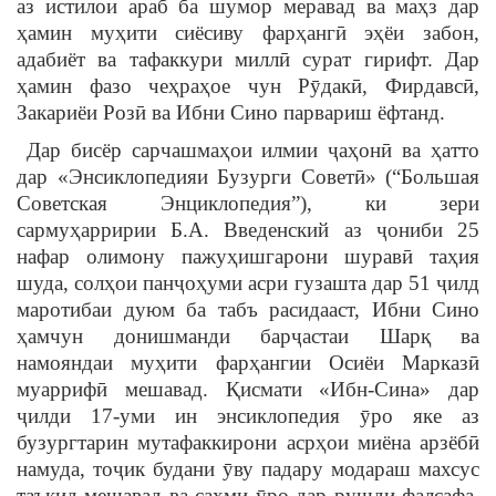
аз истилои араб ба шумор меравад ва маҳз дар
ҳамин муҳити сиёсиву фарҳангӣ эҳёи забон,
адабиёт ва тафаккури миллӣ сурат гирифт. Дар
ҳамин фазо чеҳраҳое чун Рӯдакӣ, Фирдавсӣ,
Закариёи Розӣ ва Ибни Сино парвариш ёфтанд.
Дар бисёр сарчашмаҳои илмии ҷаҳонӣ ва ҳатто
дар «Энсиклопедияи Бузурги Советӣ» (“Большая
Советская Энциклопедия”), ки зери
сармуҳарририи Б.А. Введенский аз ҷониби 25
нафар олимону пажуҳишгарони шуравӣ таҳия
шуда, солҳои панҷоҳуми асри гузашта дар 51 ҷилд
маротибаи дуюм ба табъ расидааст, Ибни Сино
ҳамчун донишманди барҷастаи Шарқ ва
намояндаи муҳити фарҳангии Осиёи Марказӣ
муаррифӣ мешавад. Қисмати «Ибн-Сина» дар
ҷилди 17-уми ин энсиклопедия ӯро яке аз
бузургтарин мутафаккирони асрҳои миёна арзёбӣ
намуда, тоҷик будани ӯву падару модараш махсус
таъкид мешавад ва саҳми ӯро дар рушди фалсафа,