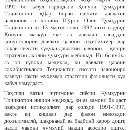
1992 бо қабул гардидани Қонуни Ҷумҳурии
Тоҷикистон «Дар бораи сиёсати давлатии
ҷавонон» аз ҷониби Шӯрои Олии Ҷумҳурии
Тоҷикистон аз 13 марти соли 1992 оғоз гардид.
Қонуни мазкур яке аз аввалин санадҳои
қонунгузории давлати ҷавони соҳибихтиёр дар
соҳаи сиёсати ҳуқуқӣ-давлатии ҷавонон – қишри
стратегии аҳолии ҷумҳурӣ мебошад. Ин бешубҳа
аз он гувоҳӣ медиҳад, ки давлати ҷавони
соҳибистиқлоли Тоҷикистон сиёсати ҷавононро
ҳамчун самти муҳимми стратегии фаъолияти худ
қабул намудааст.
Таҳлили вазъи иҷтимоию сиёсии Ҷумҳурии
Тоҷикистон нишон медиҳад, ки аз замони ба даст
овардани истиқлолият, дар солҳои 1991-1997,
вақте ки кишвар дар фазои низоъҳои
дохилимиллӣ, шаҳрвандӣ ва бадбинӣ қарор дошт,
насли ҷавони ҷумҳурӣ нақши асосиро ишғол