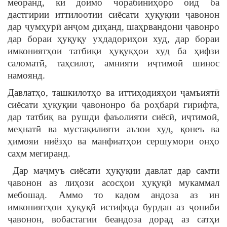
меоранд, ки доимо чорабиниҳоро оид ба
дастгирии иттилоотии сиёсати ҳуқуқии ҷавонон
дар ҷумҳурӣ анҷом диҳанд, шаҳрвандони ҷавонро
дар бораи ҳуқуқу уҳдадориҳои худ, дар бораи
имкониятҳои татбиқи ҳуқуқҳои худ ба ҳифзи
саломатӣ, таҳсилот, амнияти иҷтимоӣ шинос
намоянд.
Давлатҳо, ташкилотҳо ва иттиҳодияҳои ҷамъиятӣ
сиёсати ҳуқуқии ҷавононро ба роҳбарӣ гирифта,
дар татбиқ ва рушди фаъолияти сиёсӣ, иҷтимоӣ,
меҳнатӣ ва мустақилияти аъзои худ, қонеъ ва
ҳимояи ниёзҳо ва манфиатҳои сершумори онҳо
саҳм мегиранд.
Дар маҷмуъ сиёсати ҳуқуқии давлат дар самти
ҷавонон аз лиҳози асосҳои ҳуқуқӣ мукаммал
мебошад. Аммо то кадом андоза аз ин
имкониятҳои ҳуқуқӣ истифода бурдан аз ҷониби
ҷавонон, вобастагии беандоза дорад аз сатҳи