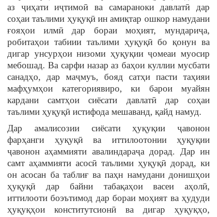
аз ҷиҳати иҷтимоӣ ва самараноки давлатӣ дар
соҳаи таълими ҳуқуқӣ ин амиқтар ошкор намудани
ғояҳои илмӣ дар бораи моҳият, мундариҷа,
робитаҳои табиии таълими ҳуқуқӣ бо қонун ва
дигар унсурҳои низоми ҳуқуқии ҷомеаи муосир
мебошад. Ва сарфи назар аз баҳои куллии мусбати
санадҳо, дар маҷмуъ, бояд сатҳи пасти таҳияи
мафҳумҳои категориявиро, ки барои муайян
кардани самтҳои сиёсати давлатӣ дар соҳаи
таълими ҳуқуқӣ истифода мешаванд, қайд намуд.
Дар амалисозии сиёсати ҳуқуқии ҷавонон
фарҳанги ҳуқуқӣ ва иттилоотонии ҳуқуқии
ҷавонон аҳаммияти авалиндараҷа дорад. Дар ин
самт аҳаммияти асосӣ таълими ҳуқуқӣ дорад, ки
он асосан ба таблиғ ва паҳн намудани донишҳои
ҳуқуқӣ дар байни табақаҳои васеи аҳолӣ,
иттилооти боэътимод дар бораи моҳият ва ҳудуди
ҳуқуқҳои конститутсионӣ ва дигар ҳуқуқҳо,