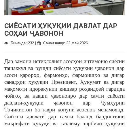
СИЁСАТИ ҲУҚУҚИИ ДАВЛАТ ДАР
СОҲАИ ҶАВОНОН
Бинанда: 232 |
Санаи нашр: 22 Май 2026
Дар замони истиқлолият асосҳои иҷтимоию сиёсии
ташаккул ва рушди сиёсати ҳуқуқии ҷавонон дар
асоси қарорҳо, фармонҳо, фармоишҳо ва дигар
санадҳои ҳуқуқии Президент, Ҳукумат ва дигар
мақомоти идоракунии кишвар роҳандозӣ гардида
ҷойгоҳ ва нақши ҷавононро дар самти сиёсати
давлатӣ-ҳуқуқии ҷавонон дар Ҷумҳурии
Тоҷикистон ба таври қонунӣ асоснок менамоянд.
Сиёсати давлатӣ дар самти баланд бардоштани
маърифати ҳуқуқӣ ва таълиму тарбияи ҳуқуқии