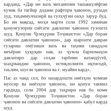
карданд. «Дар ин вазъ механизми ташаккулёфтаи
кумак ба тағйир додани рафтори ҷавонон, рушди
худ, таҳаммулпазирӣ ва сулҳҷӯии онҳо зарур буд.
Бо ин мақсад, моҳи марти соли 1992 заминаи
қонунгузории сиёсати давлатии ҷавонон гузошта
шуд. Қонуни Ҷумҳурии Тоҷикистон «Дар бораи
сиёсати давлатии ҷавонон», дар шароити давраи
гузариш омӯзиши вазъ ва таҳияи санадҳои
меъёрии ҳуқуқии нав, аз ҷумла барномаҳои
давлатиро дар соҳаи тарбияи ватандӯстӣ,
шаҳрвандии ҷавонон, истиқлолияти иқтисодӣ,
таълим, шуғли ҷавонон ва ғ. муайян кард».
Пас аз чанд сол, бо назардошти ниёзҳои ҷомеаи
муосир ва ниёзҳои ҷавонон, ин қонун такмил
гардида, соли 2004 дар таҳрири нав бо номи
Қонуни Ҷумҳурии Тоҷикистон «Дар бораи
ҷавонон ва сиёсати давлатии ҷавонон» қабул карда
шуд.