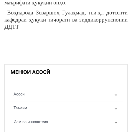
маърифати ҳуқуқии онҳо.
Воҳидзода Зеваршоҳ Гулаҳмад, н.и.ҳ., дотсенти
кафедраи ҳуқуқи тиҷоратӣ ва зиддикоррупсионии
ДДТТ
МЕНЮИ АСОСӢ
Асосӣ
Таълим
Илм ва инноватсия