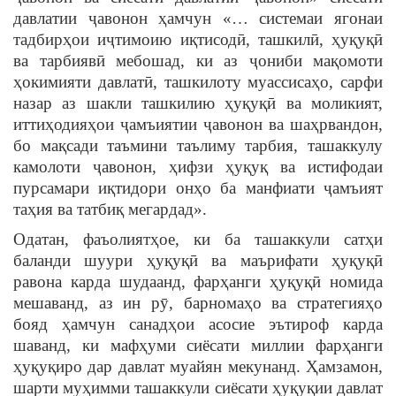
давлатии ҷавонон ҳамчун «… системаи ягонаи
тадбирҳои иҷтимоию иқтисодӣ, ташкилӣ, ҳуқуқӣ
ва тарбиявӣ мебошад, ки аз ҷониби мақомоти
ҳокимияти давлатӣ, ташкилоту муассисаҳо, сарфи
назар аз шакли ташкилию ҳуқуқӣ ва моликият,
иттиҳодияҳои ҷамъиятии ҷавонон ва шаҳрвандон,
бо мақсади таъмини таълиму тарбия, ташаккулу
камолоти ҷавонон, ҳифзи ҳуқуқ ва истифодаи
пурсамари иқтидори онҳо ба манфиати ҷамъият
таҳия ва татбиқ мегардад».
Одатан, фаъолиятҳое, ки ба ташаккули сатҳи
баланди шуури ҳуқуқӣ ва маърифати ҳуқуқӣ
равона карда шудаанд, фарҳанги ҳуқуқӣ номида
мешаванд, аз ин рӯ, барномаҳо ва стратегияҳо
бояд ҳамчун санадҳои асосие эътироф карда
шаванд, ки мафҳуми сиёсати миллии фарҳанги
ҳуқуқиро дар давлат муайян мекунанд. Ҳамзамон,
шарти муҳимми ташаккули сиёсати ҳуқуқии давлат