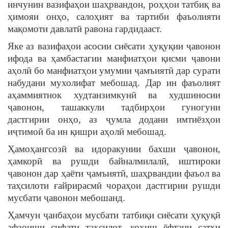
инчунин вазифаҳои шаҳрвандон, роҳҳои татбиқ ва
ҳимояи онҳо, салоҳият ва тартиби фаъолияти
мақомоти давлатӣ равона гардидааст.
Яке аз вазифаҳои асосии сиёсати ҳуқуқии ҷавонон
ифода ва ҳамбастагии манфиатҳои қисми ҷавони
аҳолӣ бо манфиатҳои умумии ҷамъиятӣ дар сурати
набудани мухолифат мебошад. Дар ин фаъолият
аҳаммиятнок худтанзимкунӣ ва худшиносии
ҷавонон, ташаккули тадбирҳои гуногуни
дастгирии онҳо, аз ҷумла додани имтиёзҳои
иҷтимоӣ ба ин қишри аҳолӣ мебошад.
Ҳамоҳангсозӣ ва идоракунии бахши ҷавонон,
ҳамкорӣ ва рушди байналмилалӣ, иштироки
ҷавонон дар ҳаёти ҷамъиятӣ, шаҳрвандии фаъол ва
таҳсилоти ғайрирасмӣ чораҳои дастгирии рушди
мусбати ҷавонон мебошанд.
Ҳамчун ҷанбаҳои мусбати татбиқи сиёсати ҳуқуқӣ
афзоиши сифати таҳсилот, коҳиш ёфтани сатҳи