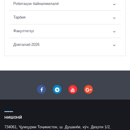
Робитаҳои байналмилалӣ
Тарбия
Факултетҳо
Довталаб-2026
НИШОНӢ
734061, Ҷумҳурии Тоҷикистон, ш. Душанбе, кӯч. Деҳоти 1/2,