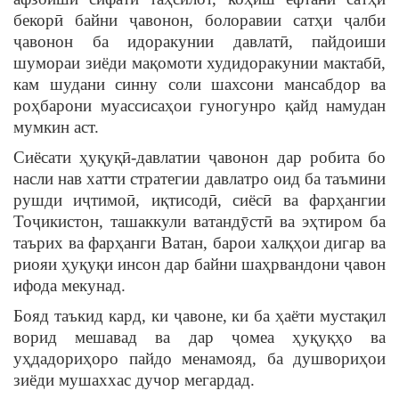
бекорӣ байни ҷавонон, болоравии сатҳи ҷалби
ҷавонон ба идоракунии давлатӣ, пайдоиши
шумораи зиёди мақомоти худидоракунии мактабӣ,
кам шудани синну соли шахсони мансабдор ва
роҳбарони муассисаҳои гуногунро қайд намудан
мумкин аст.
Сиёсати ҳуқуқӣ-давлатии ҷавонон дар робита бо
насли нав хатти стратегии давлатро оид ба таъмини
рушди иҷтимоӣ, иқтисодӣ, сиёсӣ ва фарҳангии
Тоҷикистон, ташаккули ватандӯстӣ ва эҳтиром ба
таърих ва фарҳанги Ватан, барои халқҳои дигар ва
риояи ҳуқуқи инсон дар байни шаҳрвандони ҷавон
ифода мекунад.
Бояд таъкид кард, ки ҷавоне, ки ба ҳаёти мустақил
ворид мешавад ва дар ҷомеа ҳуқуқҳо ва
уҳдадориҳоро пайдо менамояд, ба душвориҳои
зиёди мушаххас дучор мегардад.