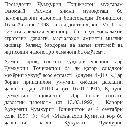
Президенти Ҷумҳурии Тоҷикистон муҳтарам
Эмомалӣ Раҳмон зимни мулоқоташ бо
намояндагони ҷавонони боистеъдоди Тоҷикистон
16 майи соли 1998 таъкид доштанд, ки «Мо бояд
сиёсати давлатии ҷавононро ба сатҳи масъалаҳои
стратегии давлатӣ, масъалаҳои амнияти миллии
кишвар баланд бардорем ва вазъи иҷтимоӣ ва
иқтисодии ҷавононро ҳамаҷониба омӯзем».
Ҳамин тариқ, сиёсати ҳуқуқии ҷавонон дар
Ҷумҳурии Тоҷикистон ба як қатор санадҳои
меъёрии ҳуқуқӣ асос ёфтааст: Қонуни ИҶШС «Дар
бораи принсипҳои умумии сиёсати давлатии
ҷавонон дар ИҶШС» (аз 16.01.1991), Қонуни
Ҷумҳурии Тоҷикистон «Дар бораи сиёсати
давлатии ҷавонон» (аз 13.03.1992) , Қарори
Ҳукумати Ҷумҳурии Тоҷикистон аз 4 сентябри
соли 1997, № 414 «Масъалаҳои Кумитаи кор бо
ҷавонони назди Ҳукумати Ҷумҳурии