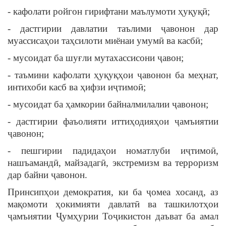
- кафолати ройгон гирифтани маълумоти ҳуқуқӣ;
- дастгирии давлатии таълими ҷавонон дар
муассисаҳои таҳсилоти миёнаи умумӣ ва касбӣ;
- мусоидат ба шуғли мутахассисони ҷавон;
- таъмини кафолати ҳуқуқҳои ҷавонон ба меҳнат,
интихоби касб ва ҳифзи иҷтимоӣ;
- мусоидат ба ҳамкории байналмилалии ҷавонон;
- дастгирии фаъолияти иттиҳодияҳои ҷамъиятии
ҷавонон;
- пешгирии падидаҳои номатлуби иҷтимоӣ,
нашъамандӣ, майзадагӣ, экстремизм ва терроризм
дар байни ҷавонон.
Принсипҳои демократия, ки ба ҷомеа хосанд, аз
мақомоти ҳокимияти давлатӣ ва ташкилотҳои
ҷамъиятии Ҷумҳурии Тоҷикистон даъват ба амал