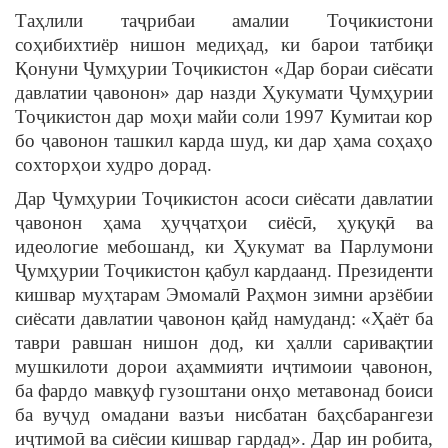
Таҳлили таҷрибаи амалии Тоҷикистони
соҳибихтиёр нишон медиҳад, ки барои татбиқи
Қонуни Ҷумҳурии Тоҷикистон «Дар бораи сиёсати
давлатии ҷавонон» дар назди Ҳукумати Ҷумҳурии
Тоҷикистон дар моҳи майи соли 1997 Кумитаи кор
бо ҷавонон ташкил карда шуд, ки дар ҳама соҳаҳо
сохторҳои худро дорад.
Дар Ҷумҳурии Тоҷикистон асоси сиёсати давлатии
ҷавонон ҳама ҳуҷҷатҳои сиёсӣ, ҳуқуқӣ ва
идеологие мебошанд, ки Ҳукумат ва Парлумони
Ҷумҳурии Тоҷикистон қабул кардаанд. Президенти
кишвар муҳтарам Эмомалӣ Раҳмон зимни арзёбии
сиёсати давлатии ҷавонон қайд намуданд: «Ҳаёт ба
таври равшан нишон дод, ки ҳалли саривақтии
мушкилоти дорои аҳаммияти иҷтимоии ҷавонон,
ба фардо мавқуф гузоштани онҳо метавонад боиси
ба вуҷуд омадани вазъи нисбатан баҳсбарангези
иҷтимоӣ ва сиёсии кишвар гардад». Дар ин робита,