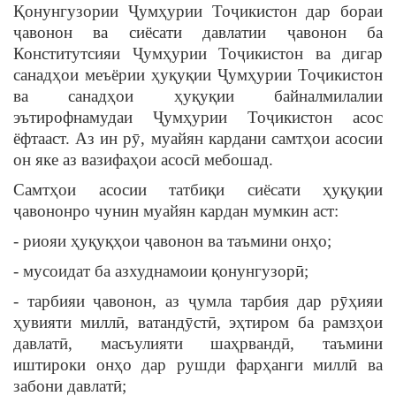
Қонунгузории Ҷумҳурии Тоҷикистон дар бораи
ҷавонон ва сиёсати давлатии ҷавонон ба
Конститутсияи Ҷумҳурии Тоҷикистон ва дигар
санадҳои меъёрии ҳуқуқии Ҷумҳурии Тоҷикистон
ва санадҳои ҳуқуқии байналмилалии
эътирофнамудаи Ҷумҳурии Тоҷикистон асос
ёфтааст. Аз ин рӯ, муайян кардани самтҳои асосии
он яке аз вазифаҳои асосӣ мебошад.
Самтҳои асосии татбиқи сиёсати ҳуқуқии
ҷавононро чунин муайян кардан мумкин аст:
- риояи ҳуқуқҳои ҷавонон ва таъмини онҳо;
- мусоидат ба азхуднамоии қонунгузорӣ;
- тарбияи ҷавонон, аз ҷумла тарбия дар рӯҳияи
ҳувияти миллӣ, ватандӯстӣ, эҳтиром ба рамзҳои
давлатӣ, масъулияти шаҳрвандӣ, таъмини
иштироки онҳо дар рушди фарҳанги миллӣ ва
забони давлатӣ;