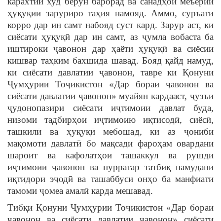
карахтии худ берун барорад ва санадҳои меъёрии
ҳуқуқии заруриро таҳия намояд. Аммо, суръати
корро дар ин самт набояд суст кард. Зарур аст, ки
сиёсати ҳуқуқӣ дар ин самт, аз ҷумла вобаста ба
иштироки ҷавонон дар ҳаёти ҳуқуқӣ ва сиёсии
кишвар таҳким бахшида шавад. Бояд қайд намуд,
ки сиёсати давлатии ҷавонон, тавре ки Қонуни
Ҷумҳурии Тоҷикистон «Дар бораи ҷавонон ва
сиёсати давлатии ҷавонон» муайян кардааст, ҷузъи
ҷудонопазири сиёсати иҷтимоии давлат буда,
низоми тадбирҳои иҷтимоию иқтисодӣ, сиёсӣ,
ташкилӣ ва ҳуқуқӣ мебошад, ки аз ҷониби
мақомоти давлатӣ бо мақсади фароҳам овардани
шароит ва кафолатҳои ташаккул ва рушди
иҷтимоии ҷавонон ва пурратар татбиқ намудани
иқтидори эҷодӣ ва ташаббуси онҳо ба манфиати
тамоми ҷомеа амалӣ карда мешавад.
Тибқи Қонуни Ҷумҳурии Тоҷикистон «Дар бораи
ҷавонон ва сиёсати давлатии ҷавонон» сиёсати