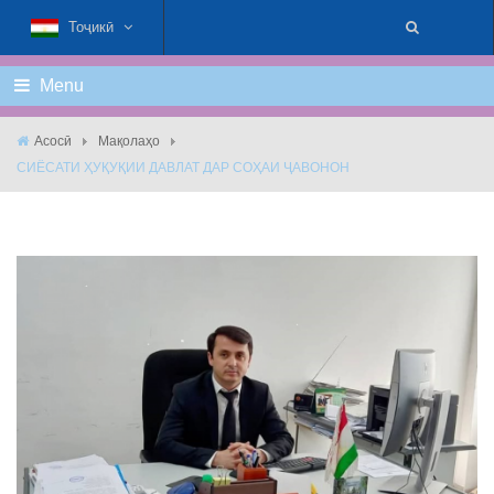
Тоҷикӣ
Menu
Асосӣ
Мақолаҳо
СИЁСАТИ ҲУҚУҚИИ ДАВЛАТ ДАР СОҲАИ ҶАВОНОН