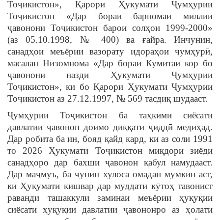
Тоҷикистон», Қарори Ҳукумати Ҷумҳурии
Тоҷикистон «Дар бораи барномаи миллии
ҷавонони Тоҷикистон барои солҳои 1999-2000»
(аз 05.10.1998, № 400) ва ғайра. Инчунин,
санадҳои меъёрии вазорату идораҳои ҷумҳурӣ,
масалан Низомнома «Дар бораи Кумитаи кор бо
ҷавонони назди Ҳукумати Ҷумҳурии
Тоҷикистон», ки бо Қарори Ҳукумати Ҷумҳурии
Тоҷикистон аз 27.12.1997, № 569 тасдиқ шудааст.
Ҷумҳурии Тоҷикистон ба таҳкими сиёсати
давлатии ҷавонон доимо диққати ҷиддӣ медиҳад.
Дар робита ба ин, бояд қайд кард, ки аз соли 1991
то 2026 Ҳукумати Тоҷикистон миқдори зиёди
санадҳоро дар бахши ҷавонон қабул намудааст.
Дар маҷмуъ, ба чунин хулоса омадан мумкин аст,
ки Ҳуқумати кишвар дар муддати кӯтоҳ тавонист
раванди ташаккули заминаи меъёрии ҳуқуқии
сиёсати ҳуқуқии давлатии ҷавононро аз ҳолати