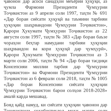
ҷавонон дар асоси санадҳои меъёрии ҳуқуқӣ, аз
ҷумла Фармони Президенти Ҷумҳурии
Тоҷикистон аз 9 апрели соли 1997, таҳти № 691
«Дар бораи сиёсати ҳуқуқӣ ва таъмини тарбияи
ҳуқуқии шаҳрвандони Ҷумҳурии Тоҷикистон»,
Қарори Ҳукумати Ҷумҳурии Тоҷикистон аз 22
августи соли 1997, таҳти № 383 «Дар бораи баъзе
чораҳои беҳтар намудани тарбияи ҳуқуқии
шаҳрвандон ва кори ҳуқуқӣ дар ҷумҳурӣ»,
Қарори Ҳукумати Ҷумҳурии Тоҷикистон аз 3
марти соли 2006, таҳти № 94 «Дар бораи тасдиқи
Консепсияи миллии тарбия дар Ҷумҳурии
Тоҷикистон» ва Фармони Президенти Ҷумҳурии
Тоҷикистон аз 6 феврали соли 2018, таҳти № 1005
«Дар бораи Консепсияи сиёсати ҳуқуқии
Ҷумҳурии Тоҷикистон барои солҳои 2018-2028»
амалӣ карда мешавад.
Бояд қайд намуд, ки сиёсати ҳуқуқии ҷавонон дар
Тоҷикистони соҳибистиқлол моҳи марти соли