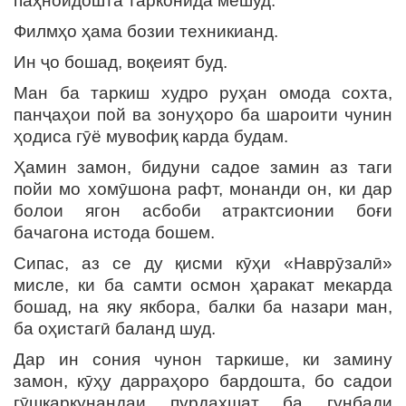
паҳноидошта тарконида мешуд.
Филмҳо ҳама бозии техникианд.
Ин ҷо бошад, воқеият буд.
Ман ба таркиш худро руҳан омода сохта,
панҷаҳои пой ва зонуҳоро ба шароити чунин
ҳодиса гӯё мувофиқ карда будам.
Ҳамин замон, бидуни садое замин аз таги
пойи мо хомӯшона рафт, монанди он, ки дар
болои ягон асбоби атрактсионии боғи
бачагона истода бошем.
Сипас, аз се ду қисми кӯҳи «Наврӯзалӣ»
мисле, ки ба самти осмон ҳаракат мекарда
бошад, на яку якбора, балки ба назари ман,
ба оҳистагӣ баланд шуд.
Дар ин сония чунон таркише, ки замину
замон, кӯҳу дарраҳоро бардошта, бо садои
гӯшкаркунандаи пурдаҳшат ба гунбади