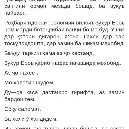
сангини осмон мезада бошад, ба вуқуъ
пайваст.
Роҳбари идораи геологияи вилоят Зуҳур Ёров
ном марди ботаҷрибаи ванҷӣ бо мо буд. Ӯ низ
дар қатори дигарон, ягона шахси дар сар
тоскулоҳдошта, дар замин ба шикам мехобид.
Баъди таркиш ҳама аз ҷо хестанд.
Зуҳур Ёров қариб нафас накашида мехобид.
Аз ҷо нахест.
Мо хавотир шудем.
Ду—се каса дасташро гирифта, аз замин
бардоштем.
Соқу саломат.
Ба ҳоли ӯ хандидем.
Ин замон гӯё тӯфон шуда бошад, як даста