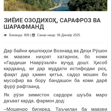
ЗИЁИЕ ОЗОДИХОҲ, САРАФРОЗ ВА
ШАРАФМАНД
Бинанда: 809 |
Санаи нашр: 06 Декабр 2025
Дар байни қишлоқҳои Вознавд ва Деҳи Рӯшон
як мавзеи ниҳоят хатарнок, бо номи
«Гардиши Наврӯзалӣ» вуҷуд дошт. Ҳисоб
кардаанд, ки дар муддати истифодаи роҳ,
фақат дар ҳамин қитъа, садҳо мошин бо
мусофир ва бору бандашон ба коми дарё
фурӯ рафтаанд.
Як рӯзи зимистон сардори шуъба маро
даъват карда, фармон дод:
–Мошинро бигиред. Таъҷилан ба мавзеи