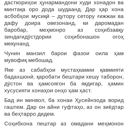
дасткориҳои ҳунармандони худи хонадон ва
минтақа оро дода шудаанд. Дар ҳар хона
асбобҳои мусиқӣ – дутору сетору ғижжак ва
дафу доира овезонанд, ки даромадан
баробар, меҳмонро аз соҳибзавқу
зиндагидӯстдории соҳибонашон огоҳ
мекунанд.
Чунин манзил барои фазои оила ҳам
мувофиқ мебошад.
Яке аз сабабҳои мустаҳкамии қавмияти
бадахшонӣ, қаробати бештари хешу таборон,
дӯстон ва ҳамсоягон ба якдигар, ҳамин
хусусияти хонаҳои онҳо ҳам ҳаст.
Бад ин минвол, ба хонаи Ҳусейнзода ворид
гаштем. Дар он айни гуфтаҳо, аз он зиёдтар
ва беҳтарро дидем.
Соҳибхона пештар аз омадани меҳмонон