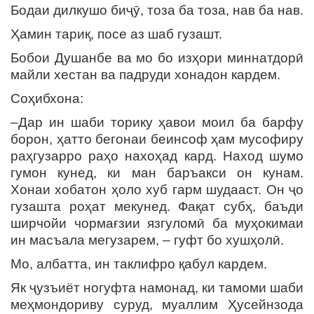
Бодаи дилкушо биҷӯ, тоза ба тоза, нав ба нав.
Ҳамин тариқ, посе аз шаб гузашт.
Бобои Душанбе ва мо бо изҳори миннатдорӣ
майли хестан ва падруди хонадон кардем.
Соҳибхона:
–Дар ин шаби торику ҳавои моил ба барфу
борон, ҳатто бегонаи беинсоф ҳам мусофиру
раҳгузарро раҳо нахоҳад кард. Наход шумо
гумон кунед, ки ман баръакси он кунам.
Хонаи хобатон ҳоло хуб гарм шудааст. Он ҷо
гузашта роҳат мекунед. Фақат субҳ, баъди
ширчойи чормағзии язгуломӣ ба муҳокимаи
ин масъала мегузарем, – гуфт бо хушҳолӣ.
Мо, албатта, ин таклифро қабул кардем.
Як ҷузъиёт ногуфта намонад, ки тамоми шаби
меҳмондориву суруд, муаллим Ҳусейнзода