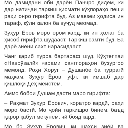
Мо дамидани оби дарёи Панҷро дидем, ки
дар натиҷаи таркиш қисмати кӯҳпораҳо пеши
раҳи онро гирифта буд. Аз мавзеи ҳодиса ин
тараф, кӯли калон ба вуҷуд меомад.
Зуҳур Ёров моро ором кард, ки ин ҳолат ба
ҳисоб гирифта шудааст. Таркиш самтӣ буд. Ба
дарё зиёни сахт нарасидааст.
Чанг қариб пурра бартараф шуд. Кӯҳтеппаи
«Наврӯзалӣ» ғарами сангпораҳои бузургро
мемонд. Роҳи Хоруғ – Душанбе ба пуррагӣ
маҳкам. Зуҳур Ёров гуфт, ки имшаб дар
қишлоқи Деҳ меистем.
Аммо бобои Душам дасти маро гирифта:
– Раҳмат Зуҳур Ёрович, коратро кардӣ, раҳи
моро бастӣ. Мо ҷойи таркишро бинем, баъд
қарор қабул мекунем, чӣ бояд кард.
Мо бо Зуҳур Ёрович, ки шахси зиёӣ ва