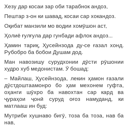
Хезу дар косаи зар оби тарабнок андоз,
Пештар з-он ки шавад, косаи сар хокандоз.
Оқибат манзили мо водии хомӯшон аст,
Ҳолиё ғулғула дар гунбади афлок андоз...
Ҳамин тариқ, Ҳусейнзода ду-се ғазал хонд.
Рубобро ба бобои Душам дод.
Ман навозишу сурудхонии дӯсти рӯшонии
худро хуб медонистам. Ӯ бошад:
– Майлаш, Ҳусейнзода, лекин ҳамон ғазали
дӯстдоштаамонро бо ҳам мехонем гуфта,
оҳанги шӯхро ба навохтан сар кард ва
ҷураҳои ҷонӣ суруд оғоз намуданд, ки
матлааш ин буд:
Мутриби хушнаво бигӯ, тоза ба тоза, нав ба
нав,