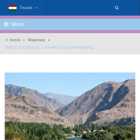
Тоҷикӣ
Menu
Асосӣ
Мақолаҳо
ЗИЁИЕ ОЗОДИХОҲ, САРАФРОЗ ВА ШАРАФМАНД