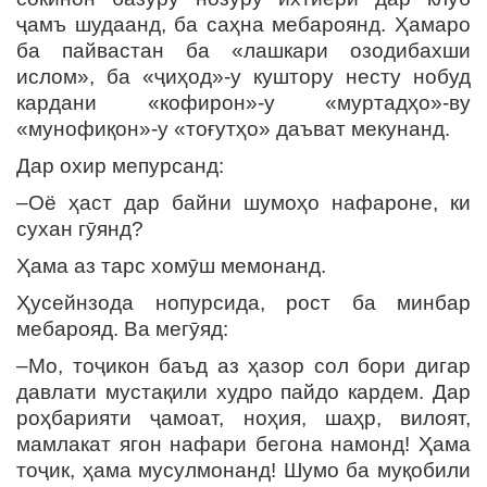
ҷамъ шудаанд, ба саҳна мебароянд. Ҳамаро
ба пайвастан ба «лашкари озодибахши
ислом», ба «ҷиҳод»-у куштору несту нобуд
кардани «кофирон»-у «муртадҳо»-ву
«мунофиқон»-у «тоғутҳо» даъват мекунанд.
Дар охир мепурсанд:
–Оё ҳаст дар байни шумоҳо нафароне, ки
сухан гӯянд?
Ҳама аз тарс хомӯш мемонанд.
Ҳусейнзода нопурсида, рост ба минбар
мебарояд. Ва мегӯяд:
–Мо, тоҷикон баъд аз ҳазор сол бори дигар
давлати мустақили худро пайдо кардем. Дар
роҳбарияти ҷамоат, ноҳия, шаҳр, вилоят,
мамлакат ягон нафари бегона намонд! Ҳама
тоҷик, ҳама мусулмонанд! Шумо ба муқобили