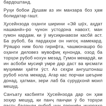
бардоштанд.
Руҳи бобои Душам аз ин манзара боз ҳам
болидатар гашт.
Ҳусейнзода оҳанги ширини «Эй шӯх, аҳдат
нашканӣ»-ро чунон устодона навохт, ман
гумон кардам, ки ӯ мусиқанавози касбӣ аст.
Ба рубоб, ба пардаҳои он нигоҳ намекард.
Рӯяшро ним боло гирифта, чашмонашро бо
оҳанги диловез мувофиқ кунонда, озод ба
торҳои рубоб нохун мезад. Гумон мекардӣ, ки
ин асбоби мусиқӣ умре дар даст ва қисмати
муҳимми ҳаёти ӯст. Аз сеҳри ангуштонаш
рубоб нола мекард. Агар кас порчаи шеърие
донад, ҳатман, зери лаб ба сурудхонӣ моил
мешуд.
Санъату касбияти Ҳусейнзода дар он ҳам
зоҳир мешуд, ки панҷ панҷаи ӯ бо торҳои
пасту баланди рубоб чун парниён ишораҳо