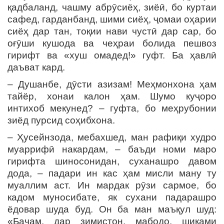
қадбаланд, чашму абрӯсиёҳ, зиёӣ, бо куртаи
сафед, гарданбанд, шими сиёҳ, ҷомаи оҳарии
сиёҳ дар тан, тоқии нави чустӣ дар сар, бо
оғӯши кушода ва чеҳраи болида пешвоз
гирифт ва «хуш омадед!» гуфт. Ба ҳавлӣ
даъват кард.
– Душанбе, дӯсти азизам! Меҳмонхона ҳам
тайёр, хонаи калон ҳам. Шумо куҷоро
интихоб мекунед? – гуфта, бо меҳрубонии
зиёд пурсид соҳибхона.
– Ҳусейнзода, мебахшед, ман рафиқи худро
муаррифӣ накардам, – баъди номи маро
гирифта шиносонидан, суханашро давом
дода, – падари ин кас ҳам мисли ману ту
муаллим аст. Ин мардак рӯзи сармое, бо
кадом муносибате, як сухани падарашро
ёдовар шуда буд. Он ба ман маъқул шуд:
«Бачам, дар зимистон, мабодо, шиками