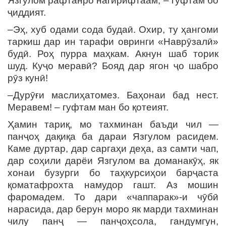
Язгулом рафтанро нагирифтаам, – гуфтам бо
ҷиддият.
–Эҳ, хуб одами сода будаӣ. Охир, ту ҳангоми
таркиш дар ин тарафи овринги «Наврӯзалӣ»
будӣ. Роҳ пурра маҳкам. Акнун шаб торик
шуд. Куҷо меравӣ? Бояд дар ягон ҷо шабро
рӯз кунӣ!
–Дурӯғи маслиҳатомез. Баҳонаи бад нест.
Меравем! – гуфтам ман бо қотеият.
Ҳамин тариқ, мо тахминан баъди чил —
панҷоҳ дақиқа ба дараи Язгулом расидем.
Каме дуртар, дар саргаҳи деҳа, аз самти чап,
дар соҳили дарёи Язгулом ва доманакӯҳ, як
хонаи бузурги бо таҳкурсиҳои барҷаста
қоматафрохта намудор гашт. Аз мошин
фаромадем. То дари «чаппарак»-и чӯбӣ
нарасида, дар берун моро як марди тахминан
чилу панҷ — панҷоҳсола, гандумгун,