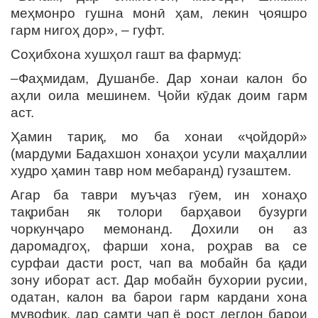
меҳмонро гушна монӣ ҳам, лекин ҷояшро
гарм нигоҳ дор», – гуфт.
Соҳибхона хушҳол гашт ва фармуд:
–Фаҳмидам, Душанбе. Дар хонаи калон бо
аҳли оила мешинем. Ҷойи кӯдак доим гарм
аст.
Ҳамин тариқ, мо ба хонаи «ҷойдорӣ»
(мардуми Бадахшон хонаҳои усули маҳаллии
худро ҳамин тавр ном мебаранд) гузаштем.
Агар ба таври муъҷаз гӯем, ин хонаҳо
тақрибан як толори барҳавои бузурги
чоркунҷаро мемонанд. Дохили он аз
даромадгоҳ, фарши хона, роҳрав ва се
сурфаи дасти рост, чап ва мобайн ба қади
зону иборат аст. Дар мобайн бухории русии,
одатан, калон ва барои гарм кардани хона
мувофиқ, дар самти чап ё рост дегдон барои