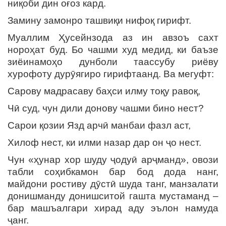
ниқоби дин оғоз кард.
Замину замонро ташвиқи нифоқ гирифт.
Муаллим Ҳусейнзода аз ин авзоъ сахт
нороҳат буд. Бо чашми худ медид, ки баъзе
зиёинамоҳо дунболи таассубу риёву
хурофоту дурӯягиро гирифтаанд. Ва мегуфт:
Сарову мадрасаву баҳси илму тоқу равоқ,
Чӣ суд, чун дили донову чашми бино нест?
Сарои қозии Язд арчӣ манбаи фазл аст,
Хилоф нест, ки илми назар дар он ҷо нест.
Чун «ҳунар хор шуду ҷодуӣ арҷманд», овози
табли соҳибкамон бар бод дода нанг,
майдони ростиву дӯстӣ шуда танг, манзалати
донишманду донишситой гашта мустаманд –
бар машъалгари хирад аду эълон намуда
ҷанг.