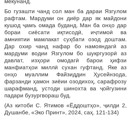
мекунанд.
Бо гузашти чанд сол ман ба дараи Язгулом
рафтам. Мардуми он диёр дар як майдони
кушод ҷамъ омада буданд. Ман ба онҳо дар
бораи сиёсати иқтисодӣ, иҷтимоӣ ва
амниятии мамлакат суҳбати озод доштам.
Дар охир чанд нафар бо намояндагӣ аз
мардуми водии Язгулом бо шукргузорӣ аз
давлат, изҳори омодагӣ барои ҳифзи
манфиатҳои миллӣ сухан гуфтанд. Яке аз
онҳо муаллим Файзиддин Ҳусейнзода,
фарзанди ҳамон зиёии озодихоҳ, сарафрозу
шарафманд, устоди шинохта ва ҷойгузини
падари бузургвораш буд.
(Аз китоби С. Ятимов «Ёддоштҳо», ҷилди 2,
Душанбе, «Эко Принт», 2024, саҳ. 121-134)