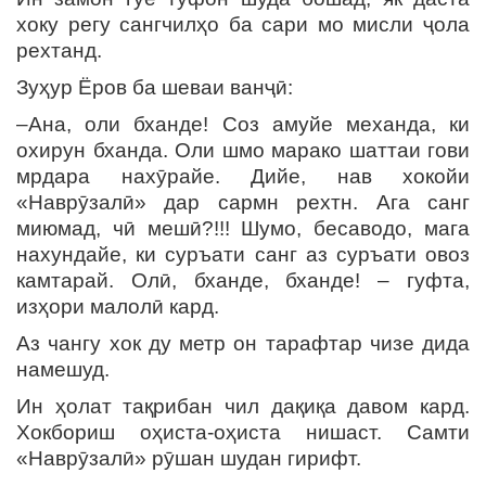
хоку регу сангчилҳо ба сари мо мисли ҷола
рехтанд.
Зуҳур Ёров ба шеваи ванҷӣ:
–Ана, оли бханде! Соз амуйе механда, ки
охирун бханда. Оли шмо марако шаттаи гови
мрдара нахӯрайе. Дийе, нав хокойи
«Наврӯзалӣ» дар сармн рехтн. Ага санг
миюмад, чӣ мешӣ?!!! Шумо, бесаводо, мага
нахундайе, ки суръати санг аз суръати овоз
камтарай. Олӣ, бханде, бханде! – гуфта,
изҳори малолӣ кард.
Аз чангу хок ду метр он тарафтар чизе дида
намешуд.
Ин ҳолат тақрибан чил дақиқа давом кард.
Хокбориш оҳиста-оҳиста нишаст. Самти
«Наврӯзалӣ» рӯшан шудан гирифт.