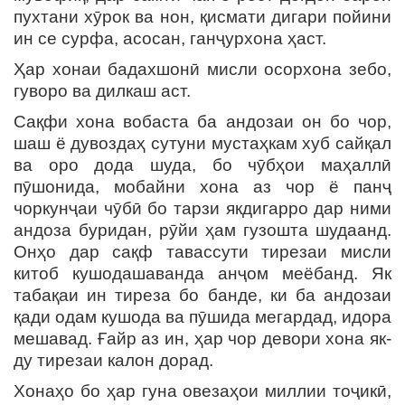
пухтани хӯрок ва нон, қисмати дигари пойини
ин се сурфа, асосан, ганҷурхона ҳаст.
Ҳар хонаи бадахшонӣ мисли осорхона зебо,
гуворо ва дилкаш аст.
Сақфи хона вобаста ба андозаи он бо чор,
шаш ё дувоздаҳ сутуни мустаҳкам хуб сайқал
ва оро дода шуда, бо чӯбҳои маҳаллӣ
пӯшонида, мобайни хона аз чор ё панҷ
чоркунҷаи чӯбӣ бо тарзи якдигарро дар ними
андоза буридан, рӯйи ҳам гузошта шудаанд.
Онҳо дар сақф тавассути тирезаи мисли
китоб кушодашаванда анҷом меёбанд. Як
табақаи ин тиреза бо банде, ки ба андозаи
қади одам кушода ва пӯшида мегардад, идора
мешавад. Ғайр аз ин, ҳар чор девори хона як-
ду тирезаи калон дорад.
Хонаҳо бо ҳар гуна овезаҳои миллии тоҷикӣ,