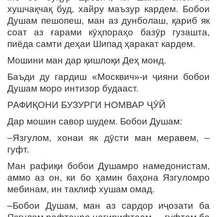
хушчақчақ буд, хайру маъзур кардем. Бобои
Душам пешопеш, ман аз дунболаш, қариб як
соат аз ғарами кӯҳпораҳо базӯр гузашта,
пиёда самти деҳаи Шипад ҳаракат кардем.
Мошини ман дар қишлоқи Деҳ монд.
Баъди ду гардиш «Москвич»-и ҷияни бобои
Душам моро интизор будааст.
РАФИҚОНИ БУЗУРГИ НОМВАР ҶӮЙ
Дар мошин савор шудем. Бобои Душам:
–Язгулом, хонаи як дӯсти ман меравем, –
гуфт.
Ман рафиқи бобои Душамро намедонистам,
аммо аз он, ки бо ҳамин баҳона Язгуломро
мебинам, ин таклиф хушам омад.
–Бобои Душам, ман аз сардор иҷозати ба