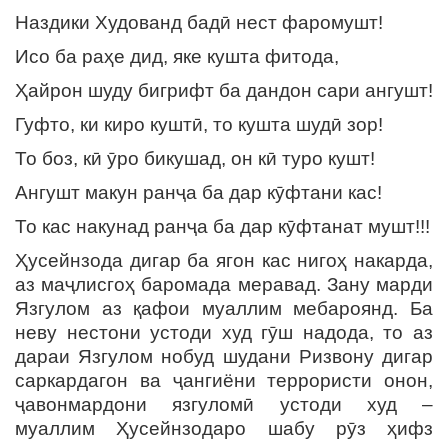
Наздики Худованд бадӣ нест фаромушт!
Исо ба раҳе дид, яке кушта фитода,
Ҳайрон шуду бигрифт ба дандон сари ангушт!
Гуфто, ки киро куштӣ, то кушта шудӣ зор!
То боз, кӣ ӯро бикушад, он кӣ туро кушт!
Ангушт макун ранҷа ба дар кӯфтани кас!
То кас накунад ранҷа ба дар кӯфтанат мушт!!!
Ҳусейнзода дигар ба ягон кас нигоҳ накарда,
аз маҷлисгоҳ баромада меравад. Зану марди
Язгулом аз қафои муаллим мебароянд. Ба
неву нестони устоди худ гӯш надода, то аз
дараи Язгулом нобуд шудани Ризвону дигар
саркардагон ва ҷангиёни террористи онон,
ҷавонмардони язгуломӣ устоди худ –
муаллим Ҳусейнзодаро шабу рӯз ҳифз