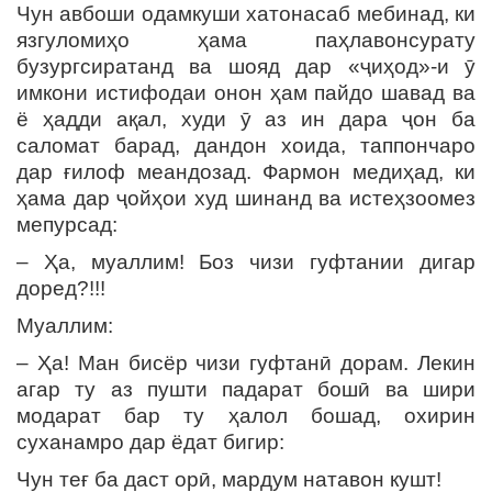
Чун авбоши одамкуши хатонасаб мебинад, ки
язгуломиҳо ҳама паҳлавонсурату
бузургсиратанд ва шояд дар «ҷиҳод»-и ӯ
имкони истифодаи онон ҳам пайдо шавад ва
ё ҳадди ақал, худи ӯ аз ин дара ҷон ба
саломат барад, дандон хоида, таппончаро
дар ғилоф меандозад. Фармон медиҳад, ки
ҳама дар ҷойҳои худ шинанд ва истеҳзоомез
мепурсад:
– Ҳа, муаллим! Боз чизи гуфтании дигар
доред?!!!
Муаллим:
– Ҳа! Ман бисёр чизи гуфтанӣ дорам. Лекин
агар ту аз пушти падарат бошӣ ва шири
модарат бар ту ҳалол бошад, охирин
суханамро дар ёдат бигир:
Чун теғ ба даст орӣ, мардум натавон кушт!