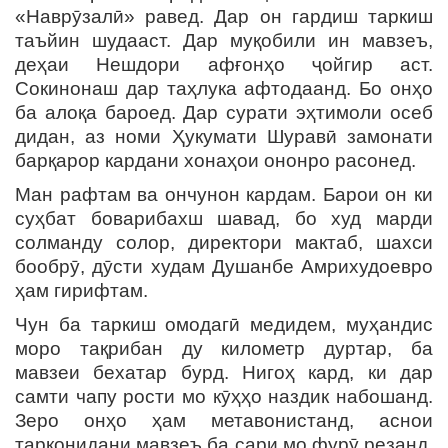
«Наврӯзалӣ» равед. Дар он гардиш таркиш
таъйин шудааст. Дар муқобили ин мавзеъ,
деҳаи Нешдори афғонҳо ҷойгир аст.
Сокинонаш дар таҳлука афтодаанд. Бо онҳо
ба алоқа бароед. Дар сурати эҳтимоли осеб
дидан, аз номи Ҳукумати Шуравӣ замонати
барқарор кардани хонаҳои ононро расонед.
Ман рафтам ва ончунон кардам. Барои он ки
суҳбат боварибахш шавад, бо худ марди
солманду солор, директори мактаб, шахси
бообрӯ, дӯсти худам Душанбе Амрихудоевро
ҳам гирифтам.
Чун ба таркиш омодагӣ медидем, муҳандис
моро тақрибан ду километр дуртар, ба
мавзеи бехатар бурд. Нигоҳ кард, ки дар
самти чапу рости мо кӯҳҳо наздик набошанд.
Зеро онҳо ҳам метавонистанд, аснои
тарконидани мавзеъ ба сари мо фурӯ резанд.