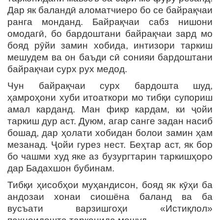
Дар як баландӣ аломатчиеро бо се байрақчаи
ранга монданд. Байрақчаи сабз нишони
омодагӣ, бо бардоштани байрақчаи зард мо
бояд рӯйи замин хобида, интизори таркиш
мешудем ва он баъди сӣ сонияи бардоштани
байрақчаи сурх рух медод.
Чун байрақчаи сурх бардошта шуд,
ҳамроҳони хуби итоаткори мо тибқи супориш
амал карданд. Ман фикр кардам, ки ҷойи
таркиш дур аст. Дуюм, агар санге задан насиб
бошад, дар ҳолати хобидан болои замин ҳам
мезанад. Ҷойи гурез нест. Беҳтар аст, як бор
бо чашми худ яке аз бузургтарин таркишҳоро
дар Бадахшон бубинам.
Тибқи ҳисобҳои муҳандисон, бояд як кӯҳи ба
андозаи хонаи сиошёна баланд ва ба
вусъати варзишгоҳи «Истиқлол»