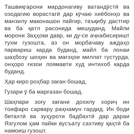
Ташвиқгарони мардонагиву ватандӯстӣ ва
озодагию ворастагӣ дар кӯчаю хиёбонҳо ва
манзилу маконашон пайгир, таъқибу дастгир
ва ба қатл расонида мешуданд. Майли
морони Заҳҳоки давр, ки ду-се аҷнабисиришт
тухм гузошта, аз он морбачаву аждаҳо
парвариш карда буданд, майл ба лонаи
шаҳбозу шоҳин ва мағзҳои миллат густурда,
онҳоро ғизои лоямавти худ интихоб карда
буданд.
Ҳар киро роҳбар заған бошад,
Гузари ӯ ба марғазан бошад.
Шаҳпари зоғу зағани дохилу хориҷ ин
тоифаро сарвару раҳнамун гардид. Ин боди
бетахтӣ ва зуҳуроти бадбахтӣ дар дараи
Язгулом ҳам пайки вусъату сахтиву қаҳтӣ ба
намоиш гузошт.