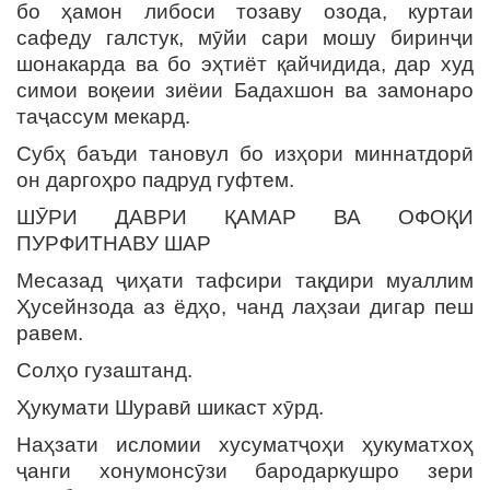
бо ҳамон либоси тозаву озода, куртаи
сафеду галстук, мӯйи сари мошу биринҷи
шонакарда ва бо эҳтиёт қайчидида, дар худ
симои воқеии зиёии Бадахшон ва замонаро
таҷассум мекард.
Субҳ баъди тановул бо изҳори миннатдорӣ
он даргоҳро падруд гуфтем.
ШӮРИ ДАВРИ ҚАМАР ВА ОФОҚИ
ПУРФИТНАВУ ШАР
Месазад ҷиҳати тафсири тақдири муаллим
Ҳусейнзода аз ёдҳо, чанд лаҳзаи дигар пеш
равем.
Солҳо гузаштанд.
Ҳукумати Шуравӣ шикаст хӯрд.
Наҳзати исломии хусуматҷоҳи ҳукуматхоҳ
ҷанги хонумонсӯзи бародаркушро зери