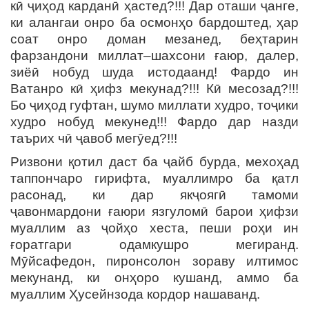
кӣ ҷиҳод карданӣ ҳастед?!!! Дар оташи ҷанге,
ки алангаи онро ба осмонҳо бардоштед, ҳар
соат онро доман мезанед, беҳтарин
фарзандони миллат–шахсони ғаюр, далер,
зиёӣ нобуд шуда истодаанд! Фардо ин
Ватанро кӣ ҳифз мекунад?!!! Кӣ месозад?!!!
Бо ҷиҳод гуфтан, шумо миллати худро, тоҷики
худро нобуд мекунед!!! Фардо дар назди
таърих чӣ ҷавоб мегӯед?!!!
Ризвони қотил даст ба ҷайб бурда, мехоҳад
таппончаро гирифта, муаллимро ба қатл
расонад, ки дар якҷоягӣ тамоми
ҷавонмардони ғаюри язгуломӣ барои ҳифзи
муаллим аз ҷойҳо хеста, пеши роҳи ин
ғоратгари одамкушро мегиранд.
Мӯйсафедон, пиронсолон зораву илтимос
мекунанд, ки онҳоро кушанд, аммо ба
муаллим Ҳусейнзода кордор нашаванд.