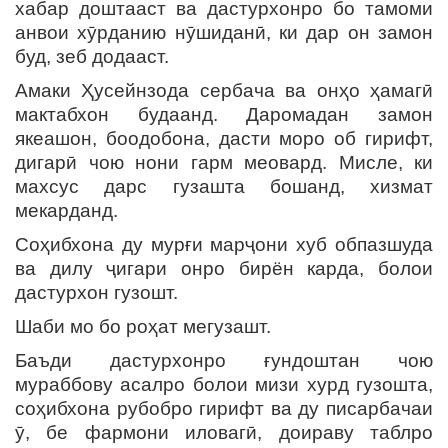
хабар доштааст ва дастурхонро бо тамоми
анвои хӯрданию нӯшиданӣ, ки дар он замон
буд, зеб додааст.
Амаки Ҳусейнзода сербача ва онҳо ҳамагӣ
мактабхон будаанд. Даромадан замон
якеашон, боодобона, дасти моро об гирифт,
дигарӣ чою нони гарм меовард. Мисле, ки
махсус дарс гузашта бошанд, хизмат
мекарданд.
Соҳибхона ду мурғи марҷони хуб обпазшуда
ва дилу ҷигари онро бирён карда, болои
дастурхон гузошт.
Шаби мо бо роҳат мегузашт.
Баъди дастурхонро ғундоштан чою
мураббову асалро болои мизи хурд гузошта,
соҳибхона рубобро гирифт ва ду писарбачаи
ӯ, бе фармони иловагӣ, доираву таблро