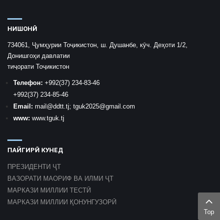
НИШОНӢ
734061, Ҷумҳурии Тоҷикистон, ш. Душанбе, кӯч. Деҳоти 1/2,
Донишгоҳи давлатии
тиҷорати Тоҷикистон
Телефон:
+992
(37) 234-83-46
+992
(37) 234-85-46
Email:
mail
@ddtt.tj
;
tguk2025@gmail.com
www:
www.tguk.tj
ПАЙГИРӢ КУНЕД
ПРЕЗИДЕНТИ ҶТ
ВАЗОРАТИ МАОРИФ ВА ИЛМИ ҶТ
МАРКАЗИ МИЛЛИИ ТЕСТӢ
МАРКАЗИ МИЛЛИИ ҚОНУНГУЗОРӢ
Top