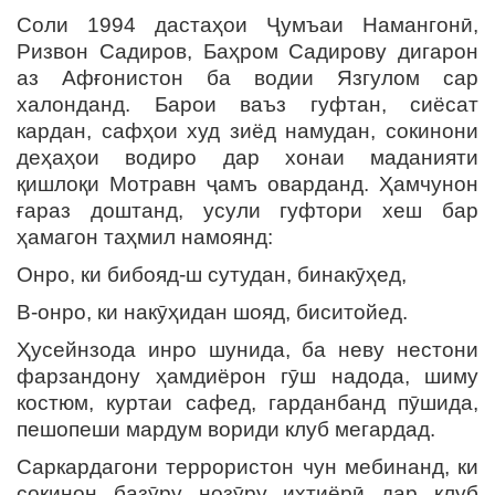
Соли 1994 дастаҳои Ҷумъаи Намангонӣ,
Ризвон Садиров, Баҳром Садирову дигарон
аз Афғонистон ба водии Язгулом сар
халонданд. Барои ваъз гуфтан, сиёсат
кардан, сафҳои худ зиёд намудан, сокинони
деҳаҳои водиро дар хонаи маданияти
қишлоқи Мотравн ҷамъ оварданд. Ҳамчунон
ғараз доштанд, усули гуфтори хеш бар
ҳамагон таҳмил намоянд:
Онро, ки бибояд-ш сутудан, бинакӯҳед,
В-онро, ки накӯҳидан шояд, биситойед.
Ҳусейнзода инро шунида, ба неву нестони
фарзандону ҳамдиёрон гӯш надода, шиму
костюм, куртаи сафед, гарданбанд пӯшида,
пешопеши мардум вориди клуб мегардад.
Саркардагони террористон чун мебинанд, ки
сокинон базӯру нозӯру ихтиёрӣ дар клуб