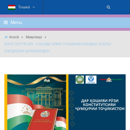
Тоҷикӣ
Menu
Асосӣ
Мақолаҳо
КОНСТИТУТСИЯ - САНАДИ ОЛИИ ТАЪМИНКУНАНДАИ ҲУҚУҚУ
ОЗОДИҲОИ ШАҲРВАНДОН