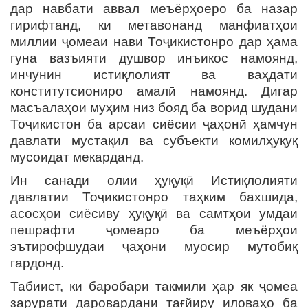
дар навбати аввал меъёрҳоеро ба назар
гирифтанд, ки метавонанд манфиатҳои
миллии ҷомеаи нави Тоҷикистонро дар ҳама
гуна вазъияти душвор инъикос намоянд,
инчунин истиқлолият ва ваҳдати
конститутсиониро амалӣ намоянд. Дигар
масъалаҳои муҳим низ бояд ба ворид шудани
Тоҷикистон ба арсаи сиёсии ҷаҳонӣ ҳамчун
давлати мустақил ва субъекти комилҳуқуқ
мусоидат мекарданд.
Ин санади олии ҳуқуқӣ Истиқлолияти
давлатии Тоҷикистонро таҳким бахшида,
асосҳои сиёсиву ҳуқуқӣ ва самтҳои умдаи
пешрафти ҷомеаро ба меъёрҳои
эътирофшудаи ҷаҳони муосир мутобиқ
гардонд.
Табиист, ки баробари такмили ҳар як ҷомеа
зарурати даровардани тағйиру иловаҳо ба