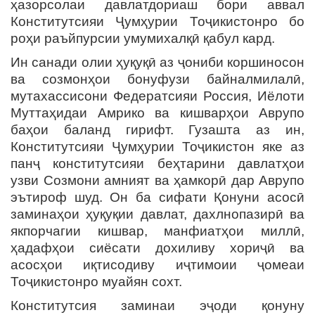
ҳазорсолаи давлатдориаш бори аввал
Конститутсияи Ҷумҳурии Тоҷикистонро бо
роҳи раъйпурсии умумихалқӣ қабул кард.
Ин санади олии ҳуқуқӣ аз ҷониби коршиносон
ва созмонҳои бонуфузи байналмилалӣ,
мутахассисони Федератсияи Россия, Иёлоти
Муттаҳидаи Амрико ва кишварҳои Аврупо
баҳои баланд гирифт. Гузашта аз ин,
Конститутсияи Ҷумҳурии Тоҷикистон яке аз
панҷ конститутсияи беҳтарини давлатҳои
узви Созмони амният ва ҳамкорӣ дар Аврупо
эътироф шуд. Он ба сифати Қонуни асосӣ
заминаҳои ҳуқуқии давлат, дахлнопазирӣ ва
якпорчагии кишвар, манфиатҳои миллӣ,
ҳадафҳои сиёсати дохиливу хориҷӣ ва
асосҳои иқтисодиву иҷтимоии ҷомеаи
Тоҷикистонро муайян сохт.
Конститутсия заминаи эҷоди қонуну