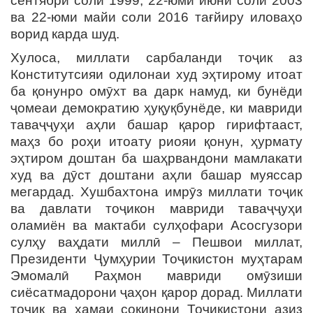
сентябри соли 1999, 22-юми июни соли 2003
ва 22-юми майи соли 2016 тағйиру иловаҳо
ворид карда шуд.
Хулоса, миллати сарбаланди тоҷик аз
Конститутсияи одилонаи худ эҳтирому итоат
ба қонунро омӯхт ва дарк намуд, ки бунёди
ҷомеаи демократию ҳуқуқбунёде, ки мавриди
таваҷҷуҳи аҳли башар қарор гирифтааст,
маҳз бо роҳи итоату риояи қонун, ҳурмату
эҳтиром доштан ба шаҳрвандони мамлакати
худ ва дӯст доштани аҳли башар муяссар
мегардад. Хушбахтона имрӯз миллати тоҷик
ва давлати тоҷикон мавриди таваҷҷуҳи
оламиён ва мактаби сулҳофари Асосгузори
сулҳу ваҳдати миллӣ – Пешвои миллат,
Президенти Ҷумҳурии Тоҷикистон муҳтарам
Эмомалӣ Раҳмон мавриди омӯзиши
сиёсатмадорони ҷаҳон қарор дорад. Миллати
тоҷик ва ҳамаи сокинони Тоҷикистони азиз