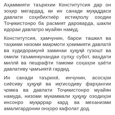
Аҳаммияти таърихии Конститутсия дар он
зоҳир мегардад, ки ин санади муқаддаси
давлати соҳибихтиёр истиқлолу озодии
Тоҷикистонро ба расмият дароварда, шакли
идораи давлатро муайян намуд.
Конститутсия, ҳамчунин, барои ташкил ва
таҳкими низоми мақомоти ҳокимияти давлатӣ
ва худидоракунӣ заминаи ҳуқуқӣ гузошт ва
омили таъминкунандаи сулҳу субот, ваҳдати
миллӣ ва пешрафти тамоми соҳаҳои ҳаёти
давлативу ҷамъиятӣ гардид.
Ин санади таърихӣ, инчунин, асосҳои
сиёсиву ҳуқуқӣ ва иқтисодиву фарҳангии
ҷомеа ва давлати Тоҷикистонро муайян
намуда, низоми мукаммали ҳуқуқу озодиҳои
инсонро муқаррар кард ва механизми
амалигардонии онҳоро кафолат дод.