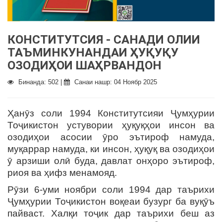
КОНСТИТУТСИЯ - САНАДИ ОЛИИ
ТАЪМИНКУНАНДАИ ҲУҚУҚУ
ОЗОДИҲОИ ШАҲРВАНДОН
Бинанда: 502 |
Санаи нашр: 04 Ноябр 2025
Ҳанӯз соли 1994 Конститутсияи Ҷумҳурии
Тоҷикистон устувории ҳуқуқҳои инсон ва
озодиҳои асосии ӯро эътироф намуда,
муқаррар намуда, ки инсон, ҳуқуқ ва озодиҳои
ӯ арзиши олӣ буда, давлат онҳоро эътироф,
риоя ва ҳифз менамояд.
Рӯзи 6-уми ноябри соли 1994 дар таърихи
Ҷумҳурии Тоҷикистон воқеаи бузург ба вуқӯъ
пайваст. Халқи тоҷик дар таърихи беш аз