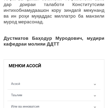
дар доираи талаботи Конститутсияи
интихобнамудаашон кору зиндагӣ мекунанд
ва ин роҳи муқаддас миллатро ба манзили
мурод мерасонад.
Дустматов Б
аҳодур
М
уродович,
мудири
кафедраи молияи ДДТТ
МЕНЮИ АСОСӢ
Асосӣ
Таълим
Илм ва инноватсия