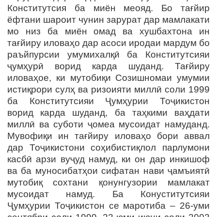
Конститутсия ба миён меояд. Бо тағйир
ёфтани шароит чунин зарурат дар мамлакати
мо низ ба миён омад ва хушбахтона ин
тағйиру иловаҳо дар асоси иродаи мардум бо
раъйпурсии умумихалқӣ ба Конститутсияи
ҷумҳурӣ ворид карда шуданд. Тағйиру
иловаҳое, ки мутобиқи Созишномаи умумии
истиқрори сулҳ ва ризоияти миллӣ соли 1999
ба Конститутсияи Ҷумҳурии Тоҷикистон
ворид карда шуданд, ба таҳкими ваҳдати
миллӣ ва суботи ҷомеа мусоидат намуданд.
Мувофиқи ин тағйиру иловаҳо бори аввал
дар Тоҷикистони соҳибистиқлол парлумони
касбӣ арзи вуҷуд намуд, ки он дар инкишоф
ва ба муносибатҳои сифатан нави ҷамъиятӣ
мутобиқ сохтани қонунгузории мамлакат
мусоидат намуд. Ба Конуститутсияи
Ҷумҳурии Тоҷикистон се маротиба – 26-уми