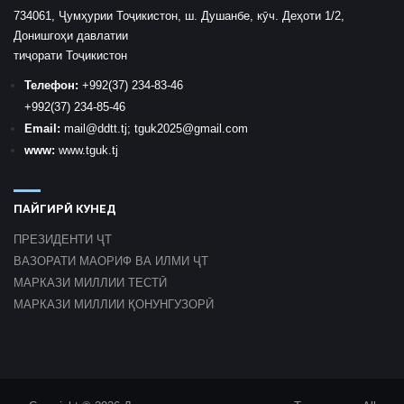
734061, Ҷумҳурии Тоҷикистон, ш. Душанбе, кӯч. Деҳоти 1/2,
Донишгоҳи давлатии
тиҷорати Тоҷикистон
Телефон:
+992
(37) 234-83-46
+992
(37) 234-85-46
Email:
mail
@ddtt.tj
;
tguk2025@gmail.com
www:
www.tguk.tj
ПАЙГИРӢ КУНЕД
ПРЕЗИДЕНТИ ҶТ
ВАЗОРАТИ МАОРИФ ВА ИЛМИ ҶТ
МАРКАЗИ МИЛЛИИ ТЕСТӢ
МАРКАЗИ МИЛЛИИ ҚОНУНГУЗОРӢ