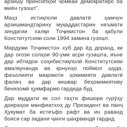
арзишу принсипҳои ҷомеаи демократиро ба
миён гузошт”.
Маҳз истиқлоли давлатӣ ҳамчун
арзишмандтарину муқаддастарин неъмати
зиндагии халқи Тоҷикистон ба қабули
Конститутсияи соли 1994 замина гузошт.
Мардуми Тоҷикистон хуб дар ёд доранд, ки
дар оғози солҳои 90-уми асри гузашта, яъне
дар ибтидои соҳибистиқлолӣ Конститутсияи
амалкунанда ва қонунҳо поймол шуда,
фаъолияти мақомоти ҳокимияти давлатӣ
фалаҷ ва дар кишвар беҳокимиятиву
бенизомӣ ҳукмфармо гардида буд.
Дар муддати як сол таҳти фишори гурӯҳу
доираҳои манфиатхоҳ ду Президент ва панҷ
Ҳукумат ба истеъфо рафт ва ин раванд
боиси сар задани ҷанги шаҳрвандӣ гардид.