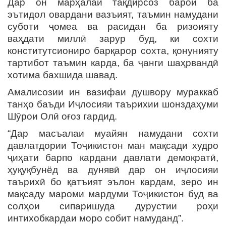
Дар он марҳалаи тақдирсоз барои ба
эътидол овардани вазъият, таъмин намудани
суботи ҷомеа ва расидан ба ризоияту
ваҳдати миллӣ зарур буд, ки сохти
конститутсиониро барқарор сохта, қонунияту
тартибот таъмин карда, ба ҷанги шаҳрвандӣ
хотима бахшида шавад.
Амалисозии ин вазифаи душвору мураккаб
танҳо баъди Иҷлосияи таърихии шонздаҳуми
Шӯрои Олӣ оғоз гардид.
“Дар масъалаи муайян намудани сохти
давлатдории Тоҷикистон ман мақсади худро
ҷиҳати барпо кардани давлати демократӣ,
ҳуқуқбунёд ва дунявӣ дар он иҷлосияи
таърихӣ бо қатъият эълон кардам, зеро ин
мақсаду мароми мардуми Тоҷикистон буд ва
солҳои сипаришуда дурустии роҳи
интихобкардаи моро собит намуданд”.