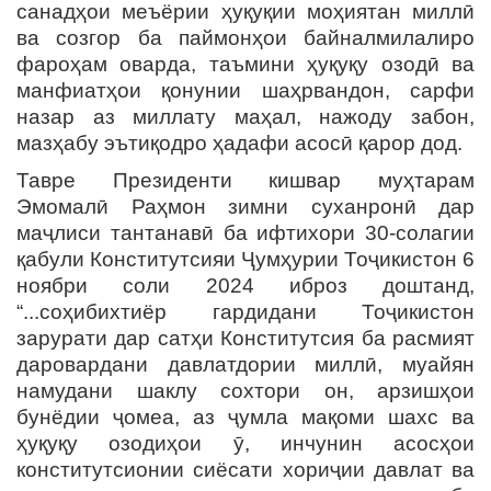
санадҳои меъёрии ҳуқуқии моҳиятан миллӣ
ва созгор ба паймонҳои байналмилалиро
фароҳам оварда, таъмини ҳуқуқу озодӣ ва
манфиатҳои қонунии шаҳрвандон, сарфи
назар аз миллату маҳал, нажоду забон,
мазҳабу эътиқодро ҳадафи асосӣ қарор дод.
Тавре Президенти кишвар муҳтарам
Эмомалӣ Раҳмон зимни суханронӣ дар
маҷлиси тантанавӣ ба ифтихори 30-солагии
қабули Конститутсияи Ҷумҳурии Тоҷикистон 6
ноябри соли 2024 иброз доштанд,
“...соҳибихтиёр гардидани Тоҷикистон
зарурати дар сатҳи Конститутсия ба расмият
даровардани давлатдории миллӣ, муайян
намудани шаклу сохтори он, арзишҳои
бунёдии ҷомеа, аз ҷумла мақоми шахс ва
ҳуқуқу озодиҳои ӯ, инчунин асосҳои
конститутсионии сиёсати хориҷии давлат ва