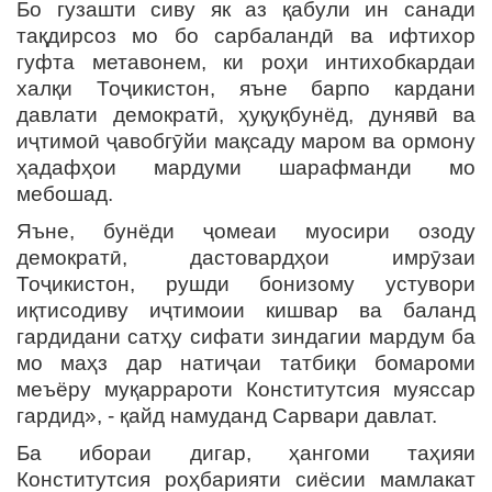
Бо гузашти сиву як аз қабули ин санади
тақдирсоз мо бо сарбаландӣ ва ифтихор
гуфта метавонем, ки роҳи интихобкардаи
халқи Тоҷикистон, яъне барпо кардани
давлати демократӣ, ҳуқуқбунёд, дунявӣ ва
иҷтимоӣ ҷавобгӯйи мақсаду маром ва ормону
ҳадафҳои мардуми шарафманди мо
мебошад.
Яъне, бунёди ҷомеаи муосири озоду
демократӣ, дастовардҳои имрӯзаи
Тоҷикистон, рушди бонизому устувори
иқтисодиву иҷтимоии кишвар ва баланд
гардидани сатҳу сифати зиндагии мардум ба
мо маҳз дар натиҷаи татбиқи бомароми
меъёру муқаррароти Конститутсия муяссар
гардид», - қайд намуданд Сарвари давлат.
Ба ибораи дигар, ҳангоми таҳияи
Конститутсия роҳбарияти сиёсии мамлакат