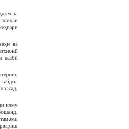
қдом на
 лоиҳаи
меҳвари
еҳн ва
атсионӣ
и касбӣ
тернет,
 табдил
бирасад,
ди илму
бошанд.
 тамоми
арвариш