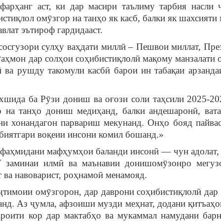
фарҳанг аст, ки дар масири таълиму тарбия насли 
стиқлол омӯзгор на танҳо як касб, балки як шахсияти
влат эътироф гардидааст.
гузори сулҳу ваҳдати миллӣ – Пешвои миллат, Пре
ҳмон дар солҳои соҳибистиқлолӣ мақому манзалати 
ӣ ва рушду такомули касбӣ барои ин табақаи арзанда
ида ба Рӯзи дониш ва оғози соли таҳсили 2025-20
 на танҳо дониш медиҳанд, балки андешаронӣ, вата
и хонандагон парвариш мекунанд. Онҳо бояд пайвас
рбиятгари воқеии инсони комил бошанд.»
фаҳмидани мафҳумҳои баланди инсонӣ — чун адолат, 
 Ӯ заминаи илмӣ ва маънавии донишомӯзонро мегуз
т ва навоварист, роҳнамоӣ менамояд.
имоии омӯзгорон, дар даврони соҳибистиқлолӣ дар
анд. Аз ҷумла, афзоиши музди меҳнат, додани қитъаҳо
ароити кор дар мактабҳо ва мукаммал намудани бар