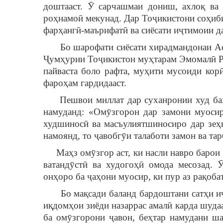
доштааст. Ӯ сарчашмаи дониш, ахлоқ ва 
роҳнамоӣ мекунад. Дар Тоҷикистони соҳиби
фарҳангӣ-маърифатӣ ва сиёсати иҷтимоии да
Бо шарофати сиёсати хирадмандонаи Асос
Ҷумҳурии Тоҷикистон муҳтарам Эмомалӣ Ра
пайваста боло рафта, муҳити мусоиди кор
фароҳам гардидааст.
Пешвои миллат дар суханронии худ бахш
намуданд: «Омӯзгорон дар замони муосир
худшиносӣ ва масъулиятшиносиро дар зеҳн
намоянд, то ҷавобгӯи талаботи замон ва та
Маҳз омӯзгор аст, ки насли навро барои 
ватандӯстӣ ва худогоҳӣ омода месозад.
онҳоро ба ҷаҳони муосир, ки пур аз рақоба
Бо мақсади баланд бардоштани сатҳи иҷт
иқдомҳои зиёди назаррас амалӣ карда шуда
ба омӯзгорони ҷавон, беҳтар намудани ш