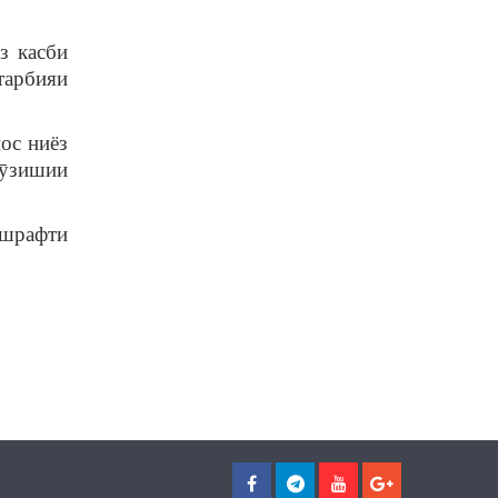
з касби
тарбияи
ос ниёз
мӯзишии
ешрафти