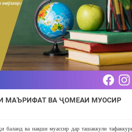
И МАЪРИФАТ ВА ҶОМЕАИ МУОСИР
баланд ва нақши муассир дар ташаккули тафаккур