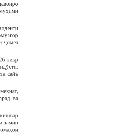
ҷавонро
 муҳими
зиденти
омӯзгор
и ҷомеа
26 зикр
ндӯстӣ,
та сайъ
меҳнат,
орад ва
 кишвар
и замин
номаҳои