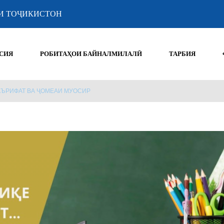
И ТОҶИКИСТОН
СИЯ
РОБИТАҲОИ БАЙНАЛМИЛАЛӢ
ТАРБИЯ
АЪРИФАТ ВА ҶОМЕАИ МУОСИР