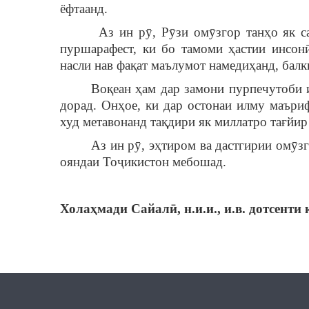
ёфтаанд.
Аз ин рӯ, Рӯзи омӯзгор танҳо як сана
пуршарафест, ки бо тамоми ҳастии инсонӣ
насли нав фақат маълумот намедиҳанд, балк
Воқеан ҳам дар замони пурпечутоби имр
дорад. Онҳое, ки дар остонаи илму маъри
худ метавонанд тақдири як миллатро тағйир
Аз ин рӯ, эҳтиром ва дастгирии омӯзгор
ояндаи Тоҷикистон мебошад.
Холаҳмади Сайалӣ, н.и.и., и.в. дотсент