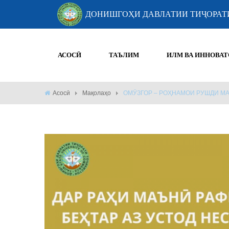
ДОНИШГОҲИ ДАВЛАТИИ ТИҶОРАТ
АСОСӢ
ТАЪЛИМ
ИЛМ ВА ИННОВАТ
Асосӣ
Мақолаҳо
ОМӮЗГОР – РОҲНАМОИ РУШДИ М