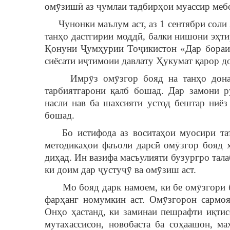
омӯзишӣ аз ҷумлаи тадбирҳои муассир меб
Чунонки маълум аст, аз 1 сентябри соли 
танҳо дастгирии моддӣ, балки нишони эҳти
Қонуни Ҷумҳурии Тоҷикистон «Дар бораи 
сиёсати иҷтимоии давлату Ҳукумат қарор д
Имрӯз омӯзгор бояд на танҳо донанда
тарбиятгарони қалб бошад. Дар замони 
насли нав ба шахсияти устод бештар ниёз
бошад.
Бо истифода аз воситаҳои муосири таъли
методикаҳои фаъоли дарсӣ омӯзгор бояд х
диҳад. Ин вазифа масъулияти бузургро тала
ки доим дар ҷустуҷӯ ва омӯзиш аст.
Мо бояд дарк намоем, ки бе омӯзгори б
фарҳанг номумкин аст. Омӯзгорон сармо
Онҳо ҳастанд, ки заминаи пешрафти иқтис
мутахассисон, новобаста ба соҳаашон, м