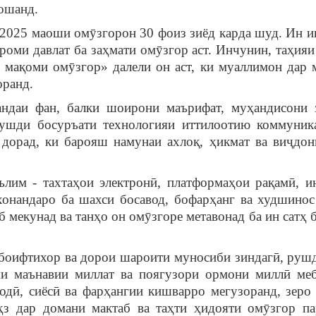
ошанд.
2025 маоши омӯзгорон 30 фоиз зиёд карда шуд. Ин и
роми давлат ба заҳмати омӯзгор аст. Инчунин, таҳияи
мақоми омӯзгор» далели он аст, ки муаллимон дар 
оранд.
и фан, балки шоирони маърифат, муҳандисони з
рушди босуръати технологияи иттилоотию коммуник
 дорад, ки барояш намунаи ахлоқ, ҳикмат ва виҷдон
м - тахтаҳои электронӣ, платформаҳои рақамӣ, ин
онандаро ба шахси босавод, бофарҳанг ва худшинос
б мекунад ва танҳо он омӯзгоре метавонад ба ин сатҳ 
оифтихор ва дорои шароити муносиби зиндагӣ, руш
яи маънавии миллат ва поягузори ормони миллӣ ме
одӣ, сиёсӣ ва фарҳангии кишварро мегузоранд, зеро
аҳз дар домани мактаб ва таҳти ҳидояти омӯзгор п