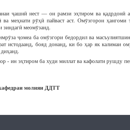
и ҷашнӣ нест — он рамзи эҳтиром ва қадрдонӣ а
 ва меҳнати рӯҳӣ пайваст аст. Омӯзгорон ҳангоми 
и зиндагӣ меомӯзанд.
ӯза ҷомеа ба омӯзгори бедордил ва масъулиятшин
фат истодаанд, бояд донанд, ки бо ҳар як калимаи о
 диҳанд.
 - ин эҳтиром ба худи миллат ва кафолати рушду п
и кафедраи молияи ДДТТ