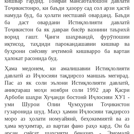
кишвар гардид. Тоифаи мансабталошон давлати
Тоҷикистонро, ки баъди ҳазору сад сол арзи ҳастӣ
намуда буд, ба ҳолати нестшавӣ оварданд. Баъди
ба даст овардани Истиқлолияти давлатӣ
Тоҷикистон ба як давраи бисёр вазнини таърихӣ
ворид гашт. Ҷанги шаҳрвандӣ, фурӯпошии
иқтисод, таҳдиди парокандашавии кишвар ва
буҳрони сиёсиву иҷтимоӣ кишварро ба вартаи
ҳалокат расонида буд.
Ҳама медонем, ки амалишавии Истиқлолияти
давлатӣ аз Иҷлосияи тақдирсоз маншаъ мегирад.
Пас аз як соли эълони Истиқлолияти давлатӣ,
аниқтараш моҳи ноябри соли 1992 дар Қасри
Арбоби шаҳри Хуҷанди бостонӣ Иҷлосияи ХУ1 -
уми Шурои Олии Ҷумҳурии Тоҷикистон
гузаронида шуд. Маҳз ҳамин Иҷлосияи тақдирсоз
моро аз ҳолати номуайянӣ, беҳокимиятӣ ва аз
ҳама муҳимтар, аз вартаи фано раҳо кард. Он ба
арсаи сиёсат шахсияти беназир - Эмомалӣ