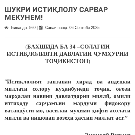
ШУКРИ ИСТИҚЛОЛУ САРВАР
МЕКУНЕМ!
Бинанда: 860 |
Санаи нашр: 06 Сентябр 2025
(
БАХШИДА БА 34 –СОЛАГИИ
ИСТИҚЛОЛИЯТИ ДАВЛАТИИ ҶУМҲУРИИ
ТОҶИКИСТОН
)
“
Истиқлолият тантанаи хирад ва андешаи
миллати солору куҳанбунёди тоҷик, оғози
марҳалаи навини давлатдории миллӣ, омили
иттиҳоду сарҷамъии мардуми фидокору
ватандӯсти мо, василаи муҳими ҳифзи асолати
миллӣ ва нишонаи возеҳи ҳастии миллат аст.”