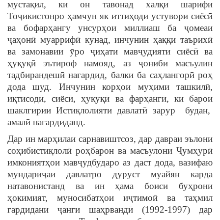
мустақил, ки он тавонад халқи шарифи
Тоҷикистонро ҳамчун як иттиҳоди устувори сиёсӣ
ва бофарҳангу унсурҳои миллиаш ба ҷомеаи
ҷаҳонӣ муаррифӣ кунад, инчунин ҳаққи таърихӣ
ва замонавии ӯро ҷиҳати мавҷудияти сиёсӣ ва
ҳуқуқӣ эътироф намояд, аз ҷониби масъулин
тадбирандешӣ нагардид, балки ба саҳлангорӣ роҳ
дода шуд. Инчунин корҳои муҳими ташкилӣ,
иқтисодӣ, сиёсӣ, ҳуқуқӣ ва фарҳангӣ, ки барои
шаклгирии Истиқлолияти давлатӣ зарур будан,
амалӣ нагардиданд.
Дар ин марҳилаи сарнавиштсоз, дар давраи эълони
соҳибистиқлолӣ роҳбарон ва масъулони Ҷумҳурӣ
имкониятҳои мавҷудбударо аз даст дода, вазифаю
мундариҷаи давлатро дуруст муайян карда
натавонистанд ва ин ҳама боиси буҳрони
ҳокимият, муносибатҳои иҷтимоӣ ва таҳмил
гардидани ҷанги шаҳрвандӣ (1992-1997) дар