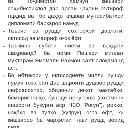
ки Тоҷикистон ҳамчун кишвари
соҳибистиқлол дар арсаи ҷаҳонӣ эътироф
гардид ва бо даҳҳо кишвар муносибатҳои
дипломатӣ барқарор намуд.
Таъсис ва рушди сохторҳои давлатӣ,
иқтисод ва маориф оғоз ёфт.
Таъмини суботи сиёсӣ ва ваҳдати
шаҳрвандӣ ба номи Пешвои миллат
муҳтарам Эмомалӣ Раҳмон сахт алоқаманд
аст.
Бо ибтикори ӯ иқтисодиёти миллӣ рушду
нумуи тоза ёфт.Дар шароити душвор рушди
инфрасохтор, ободонии деҳот, мактабҳо,
бемористонҳо, бунёди неругоҳҳо (сохтмони
иншооти бузурги аср НБО “Роғун”), роҳҳо,
нақбҳо ва пулҳо (купрук) оғоз ёфт, ки
кишварро ба марҳилаи нави рушд ворид
кард.