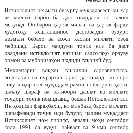
Эмомалӣ Раҳмон
Истиқлолият неъмати бузургу муқаддасест, ки ҳар
як миллат барои ба даст овардани он талош
мекунад. Он барои ҳар як миллат ва ҳар як фарди
худогоҳу хештаншинос дастоварди бузург,
неъмати бебаҳо ва асоси ҳастии миллати озод
мебошад. Барои мардуми тоҷик низ ба даст
овардани истиқлолият натиҷаи садсолаҳо орзуву
ормон ва муборизаҳои шадиди таърихӣ буд.
Муҳимтарин воқеаи таърихии сарнавиштсоз,
волотарин ва пурарзиштарин дастовард, ки онро
сиву чаҳор сол муқаддам рамзи пойдорию ҳастӣ,
шаъну шараф ва эътибори давлат ва миллати
тоҷдори тоҷик номидаанд, бешак Истиқлолият аст.
Ин ҳодисаи фараҳбахш, ки минбаъд барои миллати
шарафманди тоҷик иди бузург, ҷашни муқаддаси
Истиқлолият ном гирифт, аввали моҳи сентябри
соли 1991 ба вуқуъ пайваст ва 9-уми сентябр