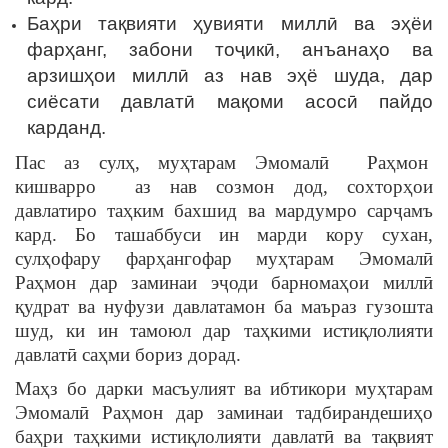
Баҳри тақвияти ҳувияти миллӣ ва эҳёи
фарҳанг, забони тоҷикӣ, анъанаҳо ва
арзишҳои миллӣ аз нав эҳё шуда, дар
сиёсати давлатӣ мақоми асосӣ пайдо
карданд.
Пас аз сулҳ, муҳтарам Эмомалӣ Раҳмон
кишварро аз нав созмон дод, сохторҳои
давлатиро таҳким бахшид ва мардумро сарҷамъ
кард. Бо ташаббуси ин марди кору сухан,
сулҳофару фарҳангофар муҳтарам Эмомалӣ
Раҳмон дар заминаи эҷоди барномаҳои миллӣ
қудрат ва нуфузи давлатамон ба маъраз гузошта
шуд, ки ин тамоюл дар таҳкими истиқлолияти
давлатӣ саҳми бориз дорад.
Маҳз бо дарки масъулият ва ибтикори муҳтарам
Эмомалӣ Раҳмон дар заминаи тадбирандешиҳо
баҳри таҳкими истиқлолияти давлатӣ ва тақвият