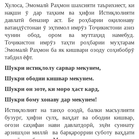
Хулоса, Эмомалӣ Раҳмон шахсияти таърихиест, ки
нақши ӯ дар таҳким ва ҳифзи Истиқлолияти
давлатӣ беназир аст. Бе роҳбарии оқилонаву
ватандӯстонаи ӯ эҳтимол имрӯз Тоҷикистони азиз
чунин обод, ором ва муттаҳид намебуд.
Тоҷикистон имрӯз таҳти роҳбарии муҳтарам
Эмомалӣ Раҳмон ба як кишвари озоду соҳибобрӯ
табдил ёфт.
Шукри истиқлолу сарвар мекунем,
Шукри ободии кишвар мекунем.
Шукри он зоте, ки моро ҳаст кард,
Шукри бому хонаву дар мекунем!
Истиқлолият на танҳо озодӣ, балки масъулияти
бузург, ҳифзи сулҳ, ваҳдат ва ободии кишвар,
оғози саҳифаи нави давлатдорӣ, эҳёи суннату
арзишҳои миллӣ ва барқароррии суботу ваҳдати