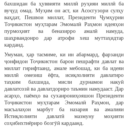
бахшидан ба ҳуввияти миллӣ руҳияи миллӣ ба
вуҷуд омад. Муҳим он аст, ки Асосгузори сулҳу
ваҳдат, Пешвои миллат, Президенти Ҷумҳурии
Тоҷикистон муҳтарам Эмомалӣ Раҳмон идеяҳои
пурмоҳият ва беназирро амалӣ намуда,
шаҳрвандонро дар атрофи хеш муттаҳидтар
карданд.
Умуман, ҳар тасмиме, ки ин абармард, фарзанди
ҷонфидои Тоҷикистон барои пешрафти давлат ва
миллат гирифтаанд, амале мебошад, ки ба идеяи
миллӣ омезиш ёфта, исиқлолияти давлатиро
таҳким бахшида, мисли дурнамои накуӣ
давлатсозӣ ва давлатдориро таъмин намудааст. Дар
асарҳо, паёмҳо ва суханрониҳояшон Президенти
Тоҷикистон муҳтарам Эмомалӣ Раҳмон, дар
масъалаҳои марбут ба назария ва амалияи
Истиқлолияти давлатӣ мазмуну моҳияти
соҳибихтиёриро бозгӯӣ кардаанд.