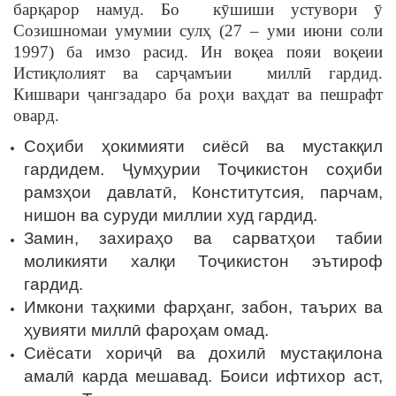
барқарор намуд. Бо кӯшиши устувори ӯ
Созишномаи умумии сулҳ (27 – уми июни соли
1997) ба имзо расид. Ин воқеа пояи воқеии
Истиқлолият ва сарҷамъии миллӣ гардид.
Кишвари ҷангзадаро ба роҳи ваҳдат ва пешрафт
овард.
Соҳиби ҳокимияти сиёсӣ ва мустакқил
гардидем. Ҷумҳурии Тоҷикистон соҳиби
рамзҳои давлатӣ, Конститутсия, парчам,
нишон ва суруди миллии худ гардид.
Замин, захираҳо ва сарватҳои табии
моликияти халқи Тоҷикистон эътироф
гардид.
Имкони таҳкими фарҳанг, забон, таърих ва
ҳувияти миллӣ фароҳам омад.
Сиёсати хориҷӣ ва дохилӣ мустақилона
амалӣ карда мешавад. Боиси ифтихор аст,