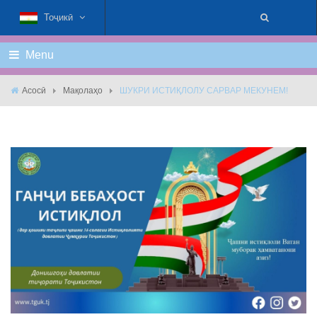
Тоҷикӣ
Menu
Асосӣ
Мақолаҳо
ШУКРИ ИСТИҚЛОЛУ САРВАР МЕКУНЕМ!