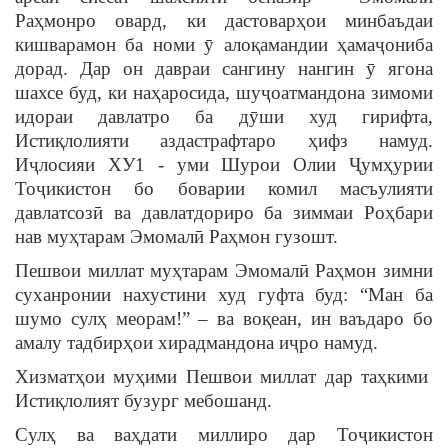
Раҳмонро овард, ки дастоварҳои минбаъдаи
кишварамон ба номи ӯ алоқамандии ҳамаҷониба
дорад. Дар он давраи сангину нангин ӯ ягона
шахсе буд, ки наҳаросида, шуҷоатмандона зимоми
идораи давлатро ба дӯши худ гирифта,
Истиқлолияти аздастрафтаро ҳифз намуд.
Иҷлосияи ХУ1 - уми Шурои Олии Ҷумҳурии
Тоҷикистон бо боварии комил масъулияти
давлатсозӣ ва давлатдориро ба зиммаи Роҳбари
нав муҳтарам Эмомалӣ Раҳмон гузошт.
Пешвои миллат муҳтарам Эмомалӣ Раҳмон зимни
суханронии нахустини худ гуфта буд: “Ман ба
шумо сулҳ меорам!” – ва воқеан, ин ваъдаро бо
амалу тадбирҳои хирадмандона иҷро намуд.
Хизматҳои муҳими Пешвои миллат дар таҳкими
Истиқлолият бузург мебошанд.
Сулҳ ва ваҳдати миллиро дар Тоҷикистон