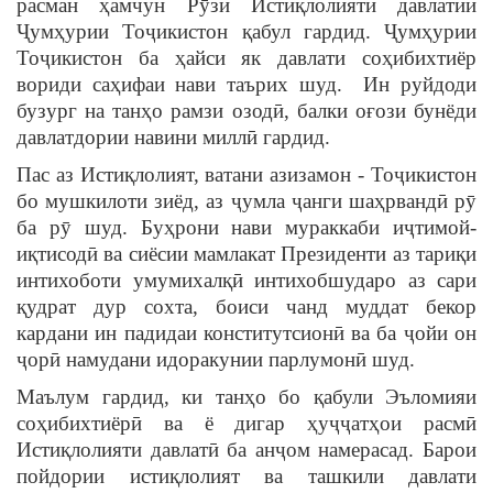
расман ҳамчун Рӯзи Истиқлолияти давлатии
Ҷумҳурии Тоҷикистон қабул гардид. Ҷумҳурии
Тоҷикистон ба ҳайси як давлати соҳибихтиёр
вориди саҳифаи нави таърих шуд. Ин руйдоди
бузург на танҳо рамзи озодӣ, балки оғози бунёди
давлатдории навини миллӣ гардид.
Пас аз Истиқлолият, ватани азизамон - Тоҷикистон
бо мушкилоти зиёд, аз ҷумла ҷанги шаҳрвандӣ рӯ
ба рӯ шуд. Буҳрони нави мураккаби иҷтимой-
иқтисодӣ ва сиёсии мамлакат Президенти аз тариқи
интихоботи умумихалқӣ интихобшударо аз сари
қудрат дур сохта, боиси чанд муддат бекор
кардани ин падидаи конститутсионӣ ва ба ҷойи он
ҷорӣ намудани идоракунии парлумонӣ шуд.
Маълум гардид, ки танҳо бо қабули Эъломияи
соҳибихтиёрӣ ва ё дигар ҳуҷҷатҳои расмӣ
Истиқлолияти давлатӣ ба анҷом намерасад. Барои
пойдории истиқлолият ва ташкили давлати