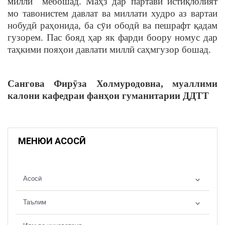
миллӣ мебошад. Маҳз дар партави истиқлолият
мо тавонистем давлат ва миллати худро аз вартаи
нобудӣ раҳонида, ба сӯи ободӣ ва пешрафт қадам
гузорем. Пас бояд ҳар як фарди боору номус дар
таҳкими пояҳои давлати миллӣ саҳмгузор бошад.
Сангова Фирӯза Холмуродовна, муаллими
калони кафедраи фанҳои гуманитарии ДДТТ
МЕНЮИ АСОСӢ
Асосӣ
Таълим