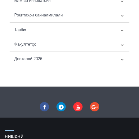
Илм ва инноватсия
Робитаҳои байналмилалӣ
Тарбия
Факултетҳо
Довталаб-2026
НИШОНӢ