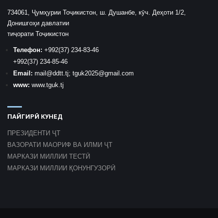
734061, Ҷумҳурии Тоҷикистон, ш. Душанбе, кӯч. Деҳоти 1/2,
Донишгоҳи давлатии
тиҷорати Тоҷикистон
Телефон:
+992
(37) 234-83-46
+992
(37) 234-85-46
Email:
mail
@ddtt.tj
;
tguk2025@gmail.com
www:
www.tguk.tj
ПАЙГИРӢ КУНЕД
ПРЕЗИДЕНТИ ҶТ
ВАЗОРАТИ МАОРИФ ВА ИЛМИ ҶТ
МАРКАЗИ МИЛЛИИ ТЕСТӢ
МАРКАЗИ МИЛЛИИ ҚОНУНГУЗОРӢ