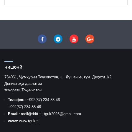
НИШОНӢ
734061, Ҷумҳурии Тоҷикистон, ш. Душанбе, кӯч. Деҳоти 1/2,
Донишгоҳи давлатии
тиҷорати Тоҷикистон
Телефон:
+992
(37) 234-83-46
+992
(37) 234-85-46
Email:
mail
@ddtt.tj
;
tguk2025@gmail.com
www:
www.tguk.tj