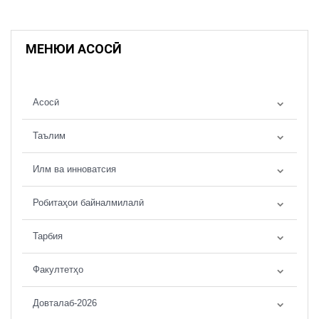
МЕНЮИ АСОСӢ
Асосӣ
Таълим
Илм ва инноватсия
Робитаҳои байналмилалӣ
Тарбия
Факултетҳо
Довталаб-2026