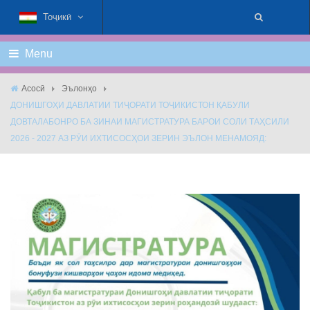
Тоҷикӣ
Menu
Асосӣ
Эълонҳо
ДОНИШГОҲИ ДАВЛАТИИ ТИҶОРАТИ ТОҶИКИСТОН ҚАБУЛИ
ДОВТАЛАБОНРО БА ЗИНАИ МАГИСТРАТУРА БАРОИ СОЛИ ТАҲСИЛИ
2026 - 2027 АЗ РӮИ ИХТИСОСҲОИ ЗЕРИН ЭЪЛОН МЕНАМОЯД: