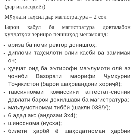
(дар иқтисодиёт)
Мӯӽлати таӽсил дар магистратура – 2 сол
Барои қабул ба магистратура довталабон
ӽуҷҷатӽои зеринро пешниӽод менамоянд:
ариза ба номи ректор донишгоҳ:
дипломи таӽсилоти олии касбӣ ва замимаи
он;
ӽуҷҷат оид ба эътирофи маълумоти олӣ аз
ҷониби Вазорати маорифи Ҷумӽурии
Тоҷикистон (барои шаӽрвандони хориҷӣ);
тавсияномаи комиссияи аттестат-сионии
давлатӣ барои дохилшавӣ ба магистратура;
маълумотномаи тиббӣ (шакли 038/У);
6 адад акс (андозаи 3х4);
шиноснома (нусха);
билети ӽарбӣ ё шаӽодатномаи ӽарбии