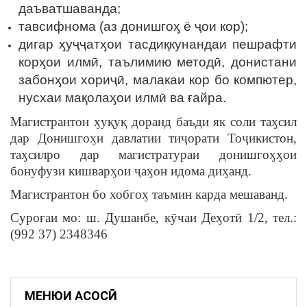
даъватшаванда;
тавсифнома (аз донишгоӽ ё ҷои кор);
дигар ӽуҷҷатӽои тасдиқкунандаи пешрафти
корӽои илмӣ, таълимию методӣ, донистани
забонӽои хориҷӣ, малакаи кор бо компютер,
нусхаи мақолаӽои илмӣ ва ғайра.
Магистрантон ӽуқуқ доранд баъди як соли таӽсил
дар Донишгоӽи давлатии тиҷорати Тоҷикистон,
таӽсилро дар магистратураи донишгоӽӽои
бонуфузи кишварӽои ҷаӽон идома диӽанд.
Магистрантон бо хобгоӽ таъмин карда мешаванд.
Суроғаи мо: ш. Душанбе, кӯчаи Деӽотӣ 1/2, тел.:
(992 37) 2348346
МЕНЮИ АСОСӢ