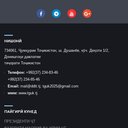
НИШОНӢ
734061, Ҷумҳурии Тоҷикистон, ш. Душанбе, кӯч. Деҳоти 1/2,
Донишгоҳи давлатии
тиҷорати Тоҷикистон
Телефон:
+992
(37) 234-83-46
+992
(37) 234-85-46
Email:
mail
@ddtt.tj
;
tguk2025@gmail.com
www:
www.tguk.tj
ПАЙГИРӢ КУНЕД
ПРЕЗИДЕНТИ ҶТ