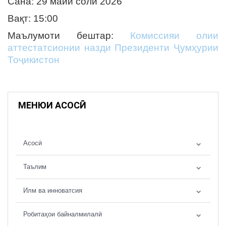
Сана: 29 майи соли 2026
Вақт: 15:00
Маълумоти бештар:
Комиссияи олии
аттестатсионии назди Президенти Ҷумҳурии
Тоҷикистон
МЕНЮИ АСОСӢ
Асосӣ
Таълим
Илм ва инноватсия
Робитаҳои байналмилалӣ