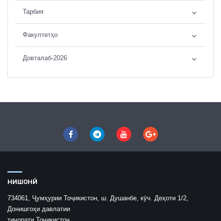
Тарбия
Факултетҳо
Довталаб-2026
НИШОНӢ
734061, Ҷумҳурии Тоҷикистон, ш. Душанбе, кӯч. Деҳоти 1/2,
Донишгоҳи давлатии
тиҷорати Тоҷикистон