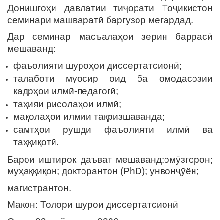
Донишгоҳи давлатии тиҷорати Тоҷикистон
семинари машваратӣ баргузор мегардад.
Дар семинар масъалаҳои зерин баррасӣ
мешаванд:
фаъолияти шуроҳои диссертатсионӣ;
талаботи муосир оид ба омодасозии
кадрҳои илмӣ-педагогӣ;
таҳияи рисолаҳои илмӣ;
мақолаҳои илмии тақризшаванда;
самтҳои рушди фаъолияти илмӣ ва
таҳқиқотӣ.
Барои иштирок даъват мешаванд:омӯзгорон;
муҳаққиқон; докторантон (PhD); унвонҷӯён;
магистрантон.
Макон: Толори шурои диссертатсионӣ