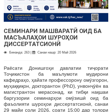
СЕМИНАРИ МАШВАРАТӢ ОИД БА
МАСЪАЛАҲОИ ШУРОҲОИ
ДИССЕРТАТСИОНӢ
Бинанда: 263 |
Санаи нашр: 20 Май 2026
Раёсати Донишгоҳи давлатии тиҷорати
Тоҷикистон ба маълумоти мудирони
кафедраҳо, ҳайати профессорону омӯзгорон,
муҳаққиқон, докторантон (PhD), унвонҷӯён ва
магистрантон мерасонад, ки тибқи нақшаи
баргузории семинарҳои омӯзишӣ оид ба
фаъолияти шуроҳои диссертатсионӣ, санаи
29 майи соли 2026, соати 15:00 дар толори