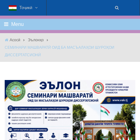
Тоҷикӣ
Menu
Асосӣ
Эълонҳо
СЕМИНАРИ МАШВАРАТӢ ОИД БА МАСЪАЛАҲОИ ШУРОҲОИ
ДИССЕРТАТСИОНӢ