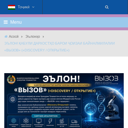
Тоҷикӣ
Menu
Асосӣ
Эълонҳо
ЭЪЛОН! ҚАБУЛИ ДАРХОСТҲО БАРОИ ҶОИЗАИ БАЙНАЛМИЛАЛИИ
«ВЫЗОВ» («DISCOVERY / ОТКРЫТИЕ»)