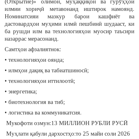
(Открытие)» олимон, муҳаққиқон ва гурӯҳҳои
илмии хориҷӣ метавонанд иштирок намоянд.
Номинатсияи мазкур барои кашфиёт ва
дастовардҳои муҳими илмӣ пешбинӣ шудааст, ки
ба рушди илм ва технологияҳои муосир таъсири
назаррас мерасонанд.
Самтҳои афзалиятнок:
• технологияҳои оянда;
• илмҳои дақиқ ва табиатшиносӣ;
• технологияҳои иттилоотӣ;
• энергетика;
• биотехнология ва тиб;
• логистика ва коммуникатсия.
Мукофоти озмун:13 МИЛЛИОН РУБЛИ РУСӢ
Муҳлати қабули дархостҳо:то 25 майи соли 2026