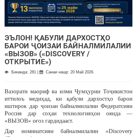
ЭЪЛОН! ҚАБУЛИ ДАРХОСТҲО
БАРОИ ҶОИЗАИ БАЙНАЛМИЛАЛИИ
«ВЫЗОВ» («DISCOVERY /
ОТКРЫТИЕ»)
Бинанда: 281 |
Санаи нашр: 20 Май 2026
Вазорати маориф ва илми Ҷумҳурии Тоҷикистон
иттилоъ медиҳад, ки қабули дархостҳо барои
иштирок дар ҷоизаи байналмилалии Федератсияи
Россия дар соҳаи технологияҳои оянда —
«ВЫЗОВ» оғоз гардидааст.
Дар номинатсияи байналмилалии «Discovery