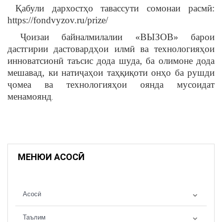
Қабули дархостҳо тавассути сомонаи расмӣ:
https://fondvyzov.ru/prize/
Ҷоизаи байналмилалии «ВЫЗОВ» барои
дастгирии дастовардҳои илмӣ ва технологияҳои
инноватсионӣ таъсис дода шуда, ба олимоне дода
мешавад, ки натиҷаҳои таҳқиқоти онҳо ба рушди
ҷомеа ва технологияҳои оянда мусоидат
менамоянд
.
МЕНЮИ АСОСӢ
Асосӣ
Таълим