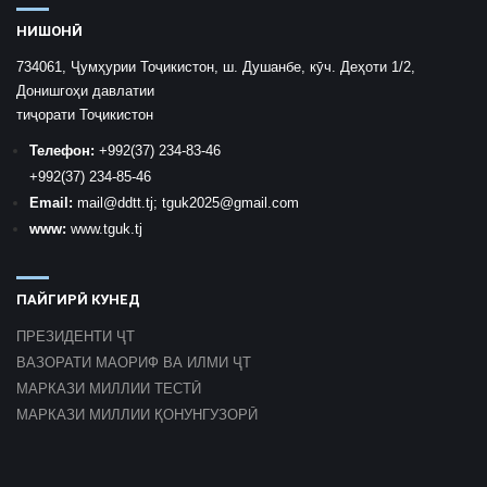
НИШОНӢ
734061, Ҷумҳурии Тоҷикистон, ш. Душанбе, кӯч. Деҳоти 1/2,
Донишгоҳи давлатии
тиҷорати Тоҷикистон
Телефон:
+992
(37) 234-83-46
+992
(37) 234-85-46
Email:
mail
@ddtt.tj
;
tguk2025@gmail.com
www:
www.tguk.tj
ПАЙГИРӢ КУНЕД
ПРЕЗИДЕНТИ ҶТ
ВАЗОРАТИ МАОРИФ ВА ИЛМИ ҶТ
МАРКАЗИ МИЛЛИИ ТЕСТӢ
МАРКАЗИ МИЛЛИИ ҚОНУНГУЗОРӢ