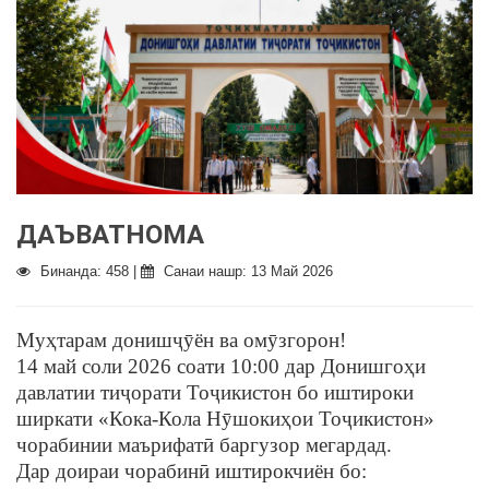
ДАЪВАТНОМА
Бинанда: 458 |
Санаи нашр: 13 Май 2026
Муҳтарам донишҷӯён ва омӯзгорон!
14 май соли 2026 соати 10:00 дар Донишгоҳи
давлатии тиҷорати Тоҷикистон бо иштироки
ширкати «Кока-Кола Нӯшокиҳои Тоҷикистон»
чорабинии маърифатӣ баргузор мегардад.
Дар доираи чорабинӣ иштирокчиён бо: