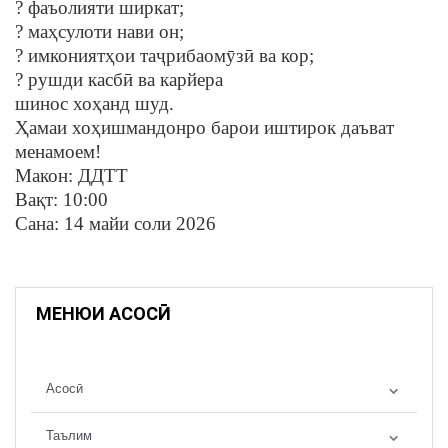
? фаъолияти ширкат;
? маҳсулоти нави он;
? имкониятҳои таҷрибаомӯзӣ ва кор;
? рушди касбӣ ва карйера
шинос хоҳанд шуд.
Ҳамаи хоҳишмандонро барои иштирок даъват
менамоем!
Макон: ДДТТ
Вақт: 10:00
Сана: 14 майи соли 2026
МЕНЮИ АСОСӢ
Асосӣ
Таълим