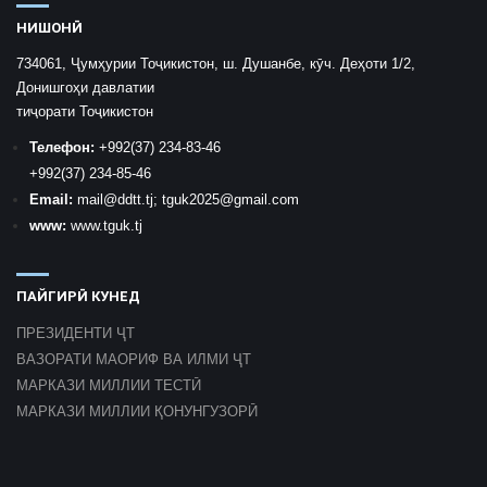
НИШОНӢ
734061, Ҷумҳурии Тоҷикистон, ш. Душанбе, кӯч. Деҳоти 1/2,
Донишгоҳи давлатии
тиҷорати Тоҷикистон
Телефон:
+992
(37) 234-83-46
+992
(37) 234-85-46
Email:
mail
@ddtt.tj
;
tguk2025@gmail.com
www:
www.tguk.tj
ПАЙГИРӢ КУНЕД
ПРЕЗИДЕНТИ ҶТ
ВАЗОРАТИ МАОРИФ ВА ИЛМИ ҶТ
МАРКАЗИ МИЛЛИИ ТЕСТӢ
МАРКАЗИ МИЛЛИИ ҚОНУНГУЗОРӢ