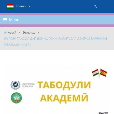
Тоҷикӣ
Menu
Асосӣ
Эълонҳо
ЭЪЛОН! ТАҲСИЛ ДАР ДОНИШГОҲИ МАЛАГА ДАР ДОИРАИ БАРНОМАИ
ERASMUS+ KA171