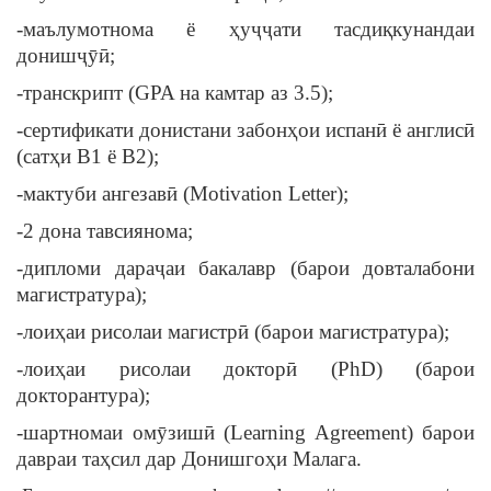
-маълумотнома ё ҳуҷҷати тасдиқкунандаи
донишҷӯӣ;
-транскрипт (GPA на камтар аз 3.5);
-сертификати донистани забонҳои испанӣ ё англисӣ
(сатҳи B1 ё B2);
-мактуби ангезавӣ (Motivation Letter);
-2 дона тавсиянома;
-дипломи дараҷаи бакалавр (барои довталабони
магистратура);
-лоиҳаи рисолаи магистрӣ (барои магистратура);
-лоиҳаи рисолаи докторӣ (PhD) (барои
докторантура);
-шартномаи омӯзишӣ (Learning Agreement) барои
давраи таҳсил дар Донишгоҳи Малага.