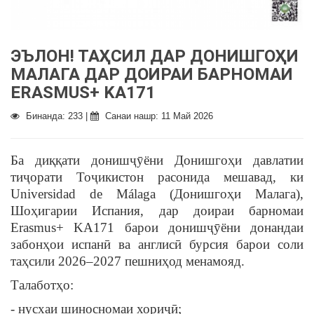
ЭЪЛОН! ТАҲСИЛ ДАР ДОНИШГОҲИ
МАЛАГА ДАР ДОИРАИ БАРНОМАИ
ERASMUS+ KA171
Бинанда: 233 |
Санаи нашр: 11 Май 2026
Ба диққати донишҷӯёни Донишгоҳи давлатии
тиҷорати Тоҷикистон расонида мешавад, ки
Universidad de Málaga (Донишгоҳи Малага),
Шоҳигарии Испания, дар доираи барномаи
Erasmus+ KA171 барои донишҷӯёни донандаи
забонҳои испанӣ ва англисӣ бурсия барои соли
таҳсили 2026–2027 пешниҳод менамояд.
Талаботҳо:
- нусхаи шиносномаи хориҷӣ;