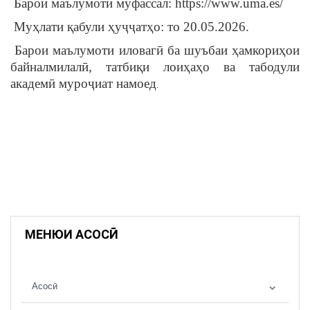
Барои маълумоти муфассал: https://www.uma.es/
Муҳлати қабули ҳуҷҷатҳо: то 20.05.2026.
Барои маълумоти иловагӣ ба шуъбаи ҳамкориҳои
байналмилалӣ, татбиқи лоиҳаҳо ва табодули
академӣ муроҷиат намоед
.
МЕНЮИ АСОСӢ
Асосӣ