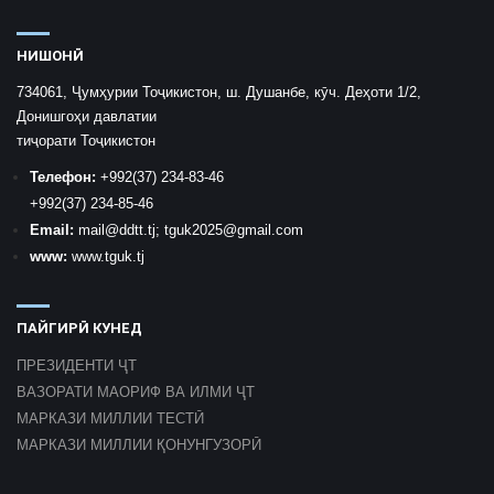
НИШОНӢ
734061, Ҷумҳурии Тоҷикистон, ш. Душанбе, кӯч. Деҳоти 1/2,
Донишгоҳи давлатии
тиҷорати Тоҷикистон
Телефон:
+992
(37) 234-83-46
+992
(37) 234-85-46
Email:
mail
@ddtt.tj
;
tguk2025@gmail.com
www:
www.tguk.tj
ПАЙГИРӢ КУНЕД
ПРЕЗИДЕНТИ ҶТ
ВАЗОРАТИ МАОРИФ ВА ИЛМИ ҶТ
МАРКАЗИ МИЛЛИИ ТЕСТӢ
МАРКАЗИ МИЛЛИИ ҚОНУНГУЗОРӢ