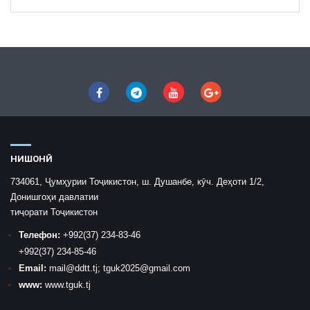
НИШОНӢ
734061, Ҷумҳурии Тоҷикистон, ш. Душанбе, кӯч. Деҳоти 1/2,
Донишгоҳи давлатии
тиҷорати Тоҷикистон
Телефон:
+992
(37) 234-83-46
+992
(37) 234-85-46
Email:
mail
@ddtt.tj
;
tguk2025@gmail.com
www:
www.tguk.tj