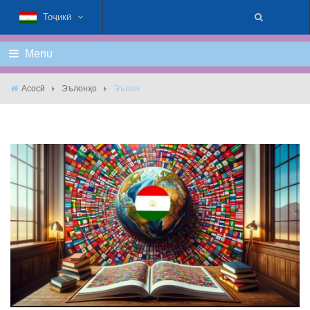
Тоҷикӣ
Menu
Асосӣ
Эълонҳо
Эълон