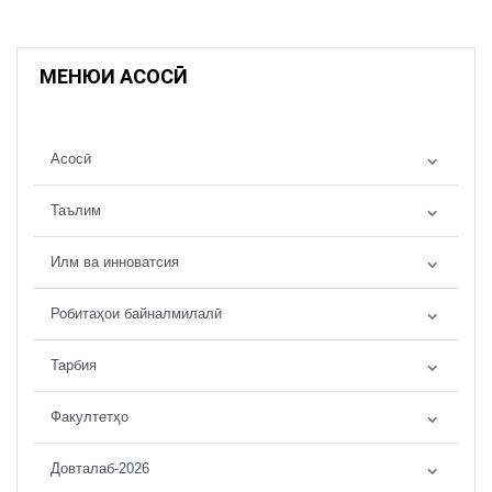
МЕНЮИ АСОСӢ
Асосӣ
Таълим
Илм ва инноватсия
Робитаҳои байналмилалӣ
Тарбия
Факултетҳо
Довталаб-2026