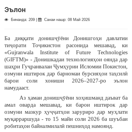
Эълон
Бинанда: 209 |
Санаи нашр: 08 Май 2026
Ба диққати донишҷӯёни Донишгоҳи давлатии
тиҷорати Тоҷикистон расонида мешавад, ки
«Gujranwala Institute of Future Technologies
(GIFTM)» - Донишкадаи технологияҳои оянда дар
шаҳри Гуҷранвалаи Ҷумҳурии Исломии Покистон,
озмуни иштирок дар барномаи бурсияҳои таҳсилӣ
барои соли хониши 2026–2027-ро эълон
намудааст.
Аз ҳамаи донишҷӯёни хоҳишманд даъват ба
амал оварда мешавад, ки барои иштирок дар
озмуни мазкур ҳуҷҷатҳои заруриро дар муҳлати
муқарраршуда - то 15 майи соли 2026 ба шуъбаи
робитаҳои байналмилалӣ пешниҳод намоянд.