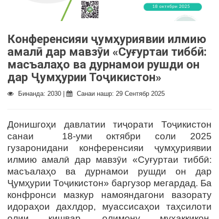
Конференсияи ҷумҳуриявии илмию
амалӣ дар мавзӯи «Суғуртаи тиббӣ:
масъалаҳо ва дурнамои рушди он
дар Ҷумҳурии Тоҷикистон»
Бинанда: 2030 |
Санаи нашр: 29 Сентябр 2025
Донишгоҳи давлатии тиҷорати Тоҷикистон
санаи 18-уми октябри соли 2025
гузаронидани конференсияи ҷумҳуриявии
илмию амалӣ дар мавзӯи «Суғуртаи тиббӣ:
масъалаҳо ва дурнамои рушди он дар
Ҷумҳурии Тоҷикистон» баргузор мегардад. Ба
конфронси мазкур намояндагони вазорату
идораҳои дахлдор, муассисаҳои таҳсилоти
олии кишвар, олимону муҳаққиқон,