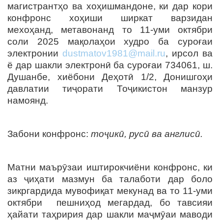
магистрантҳо ва хоҳишмандоне, ки дар кори
конфронс хоҳиши ширкат варзидан
мехоҳанд, метавонанд то 11-уми октябри
соли 2025 мақолаҳои худро ба суроғаи
электронии
dustmatov1981@mail.ru
, ирсол ва
ё дар шакли электронӣ ба суроғаи 734061, ш.
Душанбе, хиёбони Деҳотӣ 1/2, Донишгоҳи
давлатии тиҷорати Тоҷикистон манзур
намоянд.
Забони конфронс:
тоҷикӣ, русӣ ва англисӣ.
Матни маърӯзаи иштирокчиёни конфронс, ки
аз ҷиҳати мазмун ба талаботи дар боло
зикргардида мувофиқат мекунад ва то 11-уми
октябри пешниҳод мегардад, бо тавсияи
ҳайати таҳририя дар шакли маҷмӯаи маводи