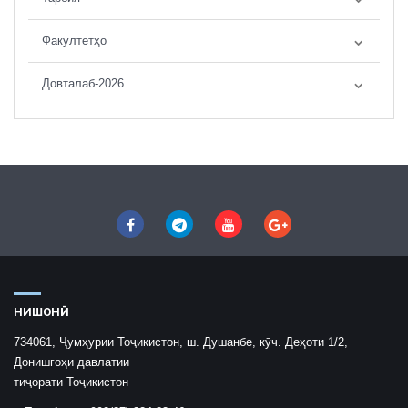
Факултетҳо
Довталаб-2026
НИШОНӢ
734061, Ҷумҳурии Тоҷикистон, ш. Душанбе, кӯч. Деҳоти 1/2,
Донишгоҳи давлатии
тиҷорати Тоҷикистон