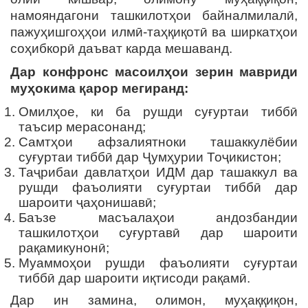
намояндагони ташкилотҳои байналмилалӣ,
пажуҳишгоҳҳои илмӣ-таҳқиқотӣ ва ширкатҳои
соҳибкорӣ даъват карда мешаванд.
Дар конфронс масоилҳои зерин мавриди
муҳокима қарор мегиранд:
Омилҳое, ки ба рушди суғуртаи тиббӣ
таъсир мерасонанд;
Самтҳои афзалиятноки ташаккулёбии
суғуртаи тиббӣ дар Ҷумҳурии Тоҷикистон;
Таҷрибаи давлатҳои ИДМ дар ташаккул ва
рушди фаъолияти суғуртаи тиббӣ дар
шароити ҷаҳонишавӣ;
Баъзе масъалаҳои андозбандии
ташкилотҳои суғуртавӣ дар шароити
рақамикунонӣ;
Муаммоҳои рушди фаъолияти суғуртаи
тиббӣ дар шароити иқтисоди рақамӣ.
Дар ин замина, олимон, муҳаққиқон,