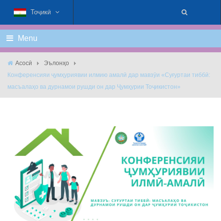
Тоҷикӣ
Menu
Асосӣ
Эълонҳо
Конференсияи ҷумҳуриявии илмию амалӣ дар мавзӯи «Суғуртаи тиббӣ:
масъалаҳо ва дурнамои рушди он дар Ҷумҳурии Тоҷикистон»