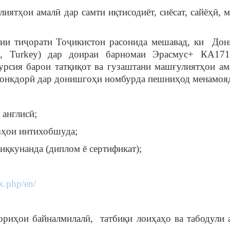
иятҳои амалӣ дар самти иқтисодиёт, сиёсат, сайёҳӣ, 
тии тиҷорати Тоҷикистон расонида мешавад, ки До
ity, Turkey) дар доираи барномаи Эрасмус+ КА17
рсия барои татқиқот ва гузаштани машғулиятҳои ам
ва бонкдорӣ дар донишгоҳи номбурда пешниҳод менамоя
англисӣ;
зҳои интихобшуда;
диқкунанда (диплом ё сертификат);
x.php/en/
риҳои байналмилалӣ, татбиқи лоиҳаҳо ва табодули 