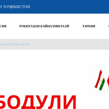
И ТОҶИКИСТОН
СИЯ
РОБИТАҲОИ БАЙНАЛМИЛАЛӢ
ТАРБИЯ
и машғулиятҳои амалӣ