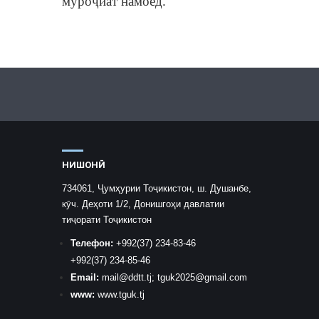
муроҷиат намоед.
НИШОНӢ
734061, Ҷумҳурии Тоҷикистон, ш. Душанбе,
кӯч. Деҳоти 1/2, Донишгоҳи давлатии
тиҷорати Тоҷикистон
Телефон:
+992
(37) 234-83-46
+992
(37) 234-85-46
Email:
mail
@ddtt.tj
;
tguk2025@gmail.com
www:
www.tguk.tj