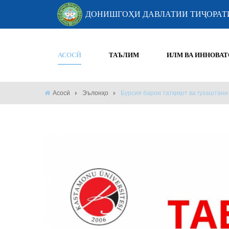
ДОНИШГОҲИ ДАВЛАТИИ ТИҶОРАТ
АСОСӢ
ТАЪЛИМ
ИЛМ ВА ИННОВАТ
Асосӣ
Эълонҳо
Бурсия барои татқиқот ва гузаштан