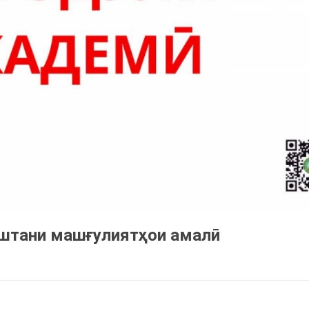
аштани машғулиятҳои амалӣ