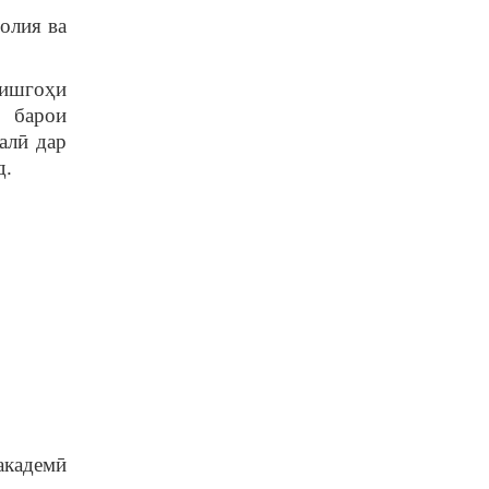
молия ва
нишгоҳи
1 барои
алӣ дар
д.
академӣ