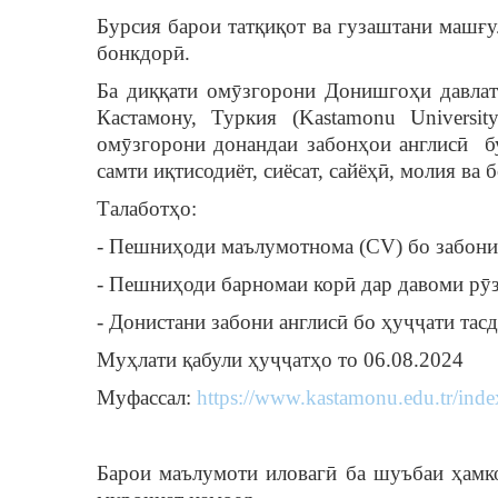
Бурсия барои татқиқот ва гузаштани машғул
бонкдорӣ.
Ба диққати омӯзгорони Донишгоҳи давла
Кастамону, Туркия (Kastamonu Univers
омӯзгорони донандаи забонҳои англисӣ бу
самти иқтисодиёт, сиёсат, сайёҳӣ, молия 
Талаботҳо:
- Пешниҳоди маълумотнома (CV) бо забони 
- Пешниҳоди барномаи корӣ дар давоми рӯ
- Донистани забони англисӣ бо ҳуҷҷати тас
Муҳлати қабули ҳуҷҷатҳо то 06.08.2024
Муфассал:
https://www.kastamonu.edu.tr/inde
Барои маълумоти иловагӣ ба шуъбаи ҳамко