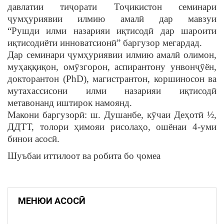
давлатии тиҷорати Тоҷикистон семинари
ҷумҳуриявии илмию амалӣ дар мавзуи
“Рушди илми назарияи иқтисодӣ дар шароити
иқтисодиёти инноватсионӣ” баргузор мегардад.
Дар семинари ҷумҳуриявии илмию амалӣ олимон,
муҳаққиқон, омӯзгорон, аспирантону унвонҷӯён,
докторантон (PhD), магистрантон, коршиносон ва
мутахассисони илми назарияи иқтисодӣ
метавонанд иштирок намоянд.
Макони баргузорӣ: ш. Душанбе, кӯчаи Деҳотӣ ½,
ДДТТ, толори ҳимояи рисолаҳо, ошёнаи 4-уми
бинои асосӣ.
Шуъбаи иттилоот ва робита бо ҷомеа
МЕНЮИ АСОСӢ