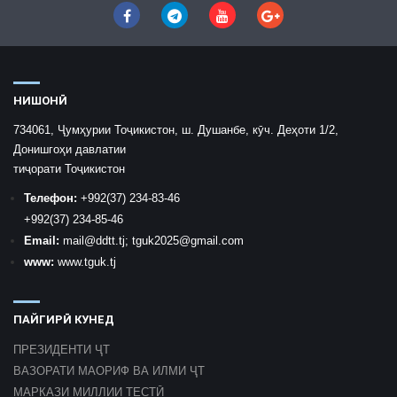
НИШОНӢ
734061, Ҷумҳурии Тоҷикистон, ш. Душанбе, кӯч. Деҳоти 1/2,
Донишгоҳи давлатии
тиҷорати Тоҷикистон
Телефон:
+992
(37) 234-83-46
+992
(37) 234-85-46
Email:
mail
@ddtt.tj
;
tguk2025@gmail.com
www:
www.tguk.tj
ПАЙГИРӢ КУНЕД
ПРЕЗИДЕНТИ ҶТ
ВАЗОРАТИ МАОРИФ ВА ИЛМИ ҶТ
МАРКАЗИ МИЛЛИИ ТЕСТӢ