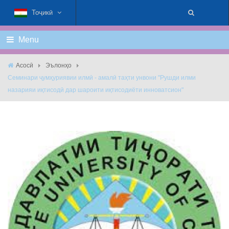
Тоҷикӣ
Menu
Асосӣ
Эълонҳо
Семинари ҷумҳуриявии илмӣ - амалӣ таҳти унвони "Рушди илми
назарияи иқтисодӣ дар шароити иқтисодиёти инноватсион"