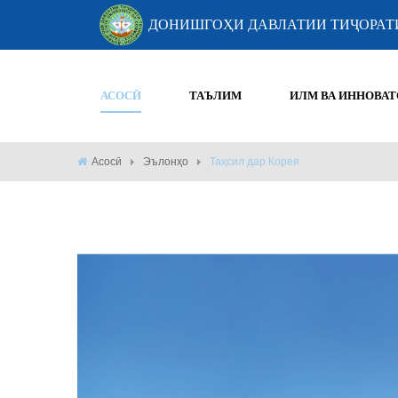
ДОНИШГОҲИ ДАВЛАТИИ ТИҶОРАТ
АСОСӢ
ТАЪЛИМ
ИЛМ ВА ИННОВАТ
Асосӣ
Эълонҳо
Таҳсил дар Корея