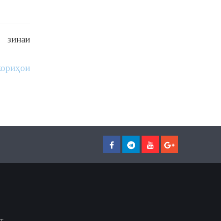
р зинаи
кориҳои