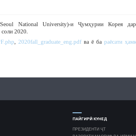
oul National University)-и Ҷумҳурии Корея да
 соли 2020.
PF.php
,
2020fall_graduate_eng.pdf
ва ё ба
раёсати ҳам
ПАЙГИРӢ КУНЕД
ПРЕЗИДЕНТИ ҶТ