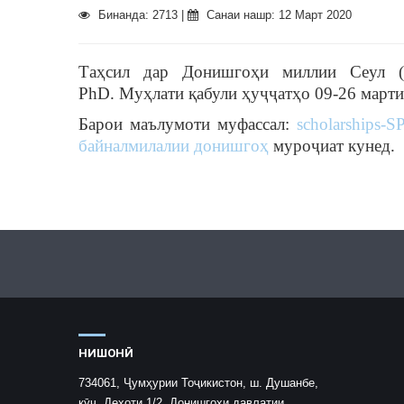
Бинанда: 2713 |
Санаи нашр: 12 Март 2020
Таҳсил дар Донишгоҳи миллии Сеул (Se
PhD.
Муҳлати қабули ҳуҷҷатҳо 09-26 марти
Барои маълумоти муфассал:
scholarships-S
байналмилалии донишгоҳ
муроҷиат кунед.
НИШОНӢ
734061, Ҷумҳурии Тоҷикистон, ш. Душанбе,
кӯч. Деҳоти 1/2, Донишгоҳи давлатии