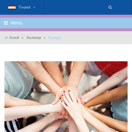
Тоҷикӣ
Menu
Асосӣ
Эълонҳо
Конкурс