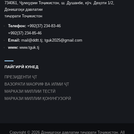
734061, Ҷумҳурии Тоҷикистон, ш. Душанбе, кӯч. Деҳоти 1/2,
Донишгоҳи давлатии
тиҷорати Тоҷикистон
Телефон:
+992
(37) 234-83-46
+992
(37) 234-85-46
Email:
mail
@ddtt.tj
;
tguk2025@gmail.com
www:
www.tguk.tj
ПАЙГИРӢ КУНЕД
ПРЕЗИДЕНТИ ҶТ
ВАЗОРАТИ МАОРИФ ВА ИЛМИ ҶТ
МАРКАЗИ МИЛЛИИ ТЕСТӢ
МАРКАЗИ МИЛЛИИ ҚОНУНГУЗОРӢ
Copyright © 2026 Донишгоҳи давлатии тиҷорати Тоҷикистон. All