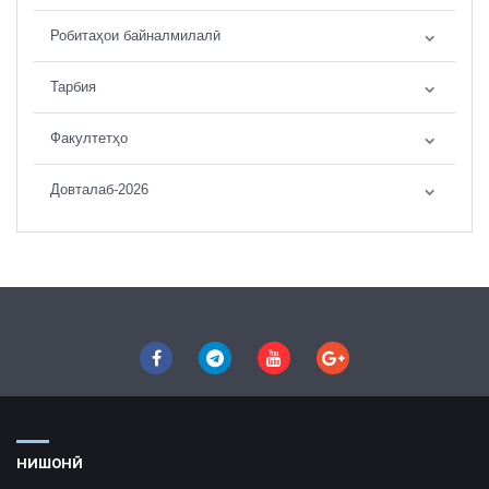
Робитаҳои байналмилалӣ
Тарбия
Факултетҳо
Довталаб-2026
НИШОНӢ