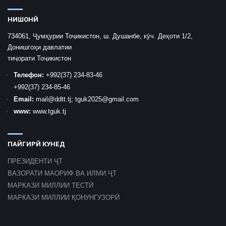
НИШОНӢ
734061, Ҷумҳурии Тоҷикистон, ш. Душанбе, кӯч. Деҳоти 1/2,
Донишгоҳи давлатии
тиҷорати Тоҷикистон
Телефон:
+992
(37) 234-83-46
+992
(37) 234-85-46
Email:
mail
@ddtt.tj
;
tguk2025@gmail.com
www:
www.tguk.tj
ПАЙГИРӢ КУНЕД
ПРЕЗИДЕНТИ ҶТ
ВАЗОРАТИ МАОРИФ ВА ИЛМИ ҶТ
МАРКАЗИ МИЛЛИИ ТЕСТӢ
МАРКАЗИ МИЛЛИИ ҚОНУНГУЗОРӢ