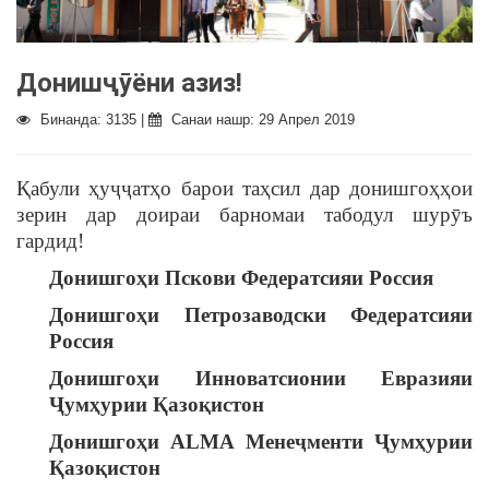
Донишҷӯёни азиз!
Бинанда: 3135 |
Санаи нашр: 29 Апрел 2019
Қабули ҳуҷҷатҳо барои таҳсил дар донишгоҳҳои
зерин дар доираи барномаи табодул шурӯъ
гардид!
Донишгоҳи Пскови Федератсияи Россия
Донишгоҳи Петрозаводски Федератсияи
Россия
Донишгоҳи Инноватсионии Евразияи
Ҷумҳурии Қазоқистон
Донишгоҳи ALMA Менеҷменти Ҷумҳурии
Қазоқистон