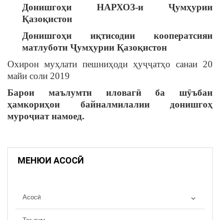
Донишгоҳи НАРХОЗ-и Ҷумҳурии
Қазоқистон
Донишгоҳи иқтисодии кооператсияи
матлуботи Ҷумҳурии Қазоқистон
Охирон муҳлати пешниҳоди ҳуҷҷатҳо санаи 20
майи соли 2019
Барои маълумти иловагӣ ба шӯъбаи
ҳамкориҳои
байналмилалии донишгоҳ
муроҷиат намоед.
МЕНЮИ АСОСӢ
Асосӣ