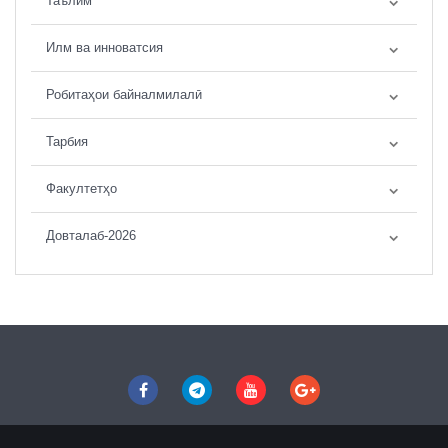
Таълим
Илм ва инноватсия
Робитаҳои байналмилалӣ
Тарбия
Факултетҳо
Довталаб-2026