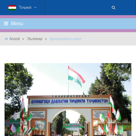
Тоҷикӣ
Menu
Асосӣ
Эълонҳо
Донишҷӯёни азиз!