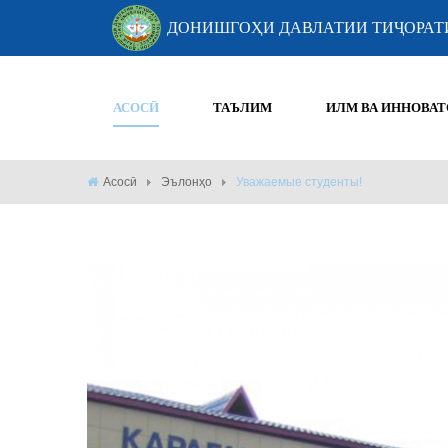
ДОНИШГОҲИ ДАВЛАТИИ ТИҶОРАТ
АСОСӢ
ТАЪЛИМ
ИЛМ ВА ИННОВАТ
Асосӣ
Эълонҳо
Уважаемые студенты!