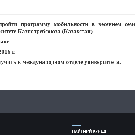
пройти программу мобильности в весеннем семе
итете Казпотребсоюза (Казахстан)
зыке
016 г.
ить в международном отделе университета.
ПАЙГИРӢ КУНЕД