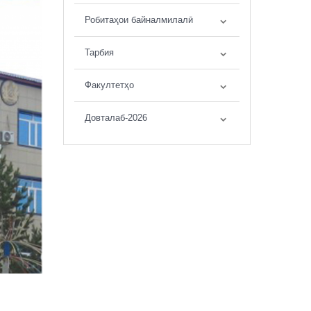
Робитаҳои байналмилалӣ
Тарбия
Факултетҳо
Довталаб-2026