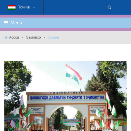
Тоҷикӣ
Menu
Асосӣ
Эълонҳо
Эълон