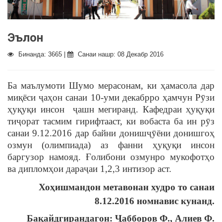
Эълон
Бинанда: 3665 |
Санаи нашр: 08 Декабр 2016
Ба маълумоти Шумо мерасонам, ки ҳамасола дар
миқёси ҷаҳон санаи 10-уми декабрро ҳамчун Рӯзи
ҳуқуқи инсон ҷашн мегиранд. Кафедраи ҳуқуқи
тиҷорат тасмим гирифтааст, ки вобаста ба ин рӯз
санаи 9.12.2016 дар байни донишҷӯёни донишгоҳ
озмун (олимпиада) аз фанни ҳуқуқи инсон
баргузор намояд. Ғолибони озмунро мукофотҳо
ва дипломҳои дараҷаи 1,2,3 интизор аст.
Хоҳишмандон метавонан худро то санаи
8.12.2016 номнавис кунанд.
Бақайдгирандагон: Ҷабборов Ф., Алиев Ф.