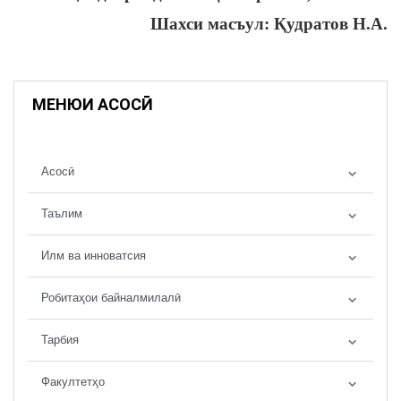
Шахси масъул: Қудратов Н.А.
МЕНЮИ АСОСӢ
Асосӣ
Таълим
Илм ва инноватсия
Робитаҳои байналмилалӣ
Тарбия
Факултетҳо