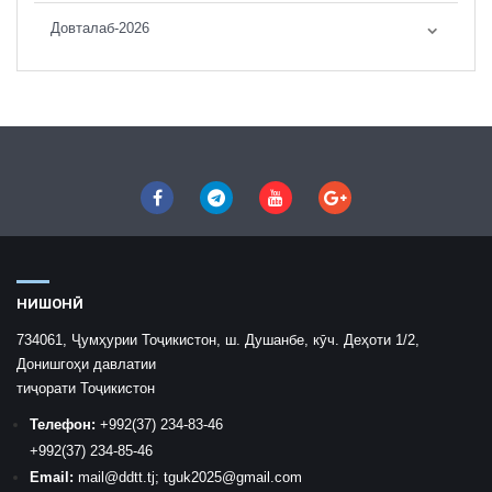
Довталаб-2026
НИШОНӢ
734061, Ҷумҳурии Тоҷикистон, ш. Душанбе, кӯч. Деҳоти 1/2,
Донишгоҳи давлатии
тиҷорати Тоҷикистон
Телефон:
+992
(37) 234-83-46
+992
(37) 234-85-46
Email:
mail
@ddtt.tj
;
tguk2025@gmail.com