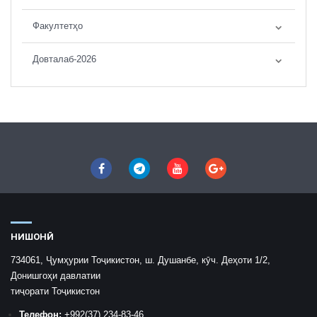
Факултетҳо
Довталаб-2026
НИШОНӢ
734061, Ҷумҳурии Тоҷикистон, ш. Душанбе, кӯч. Деҳоти 1/2,
Донишгоҳи давлатии
тиҷорати Тоҷикистон
Телефон:
+992
(37) 234-83-46