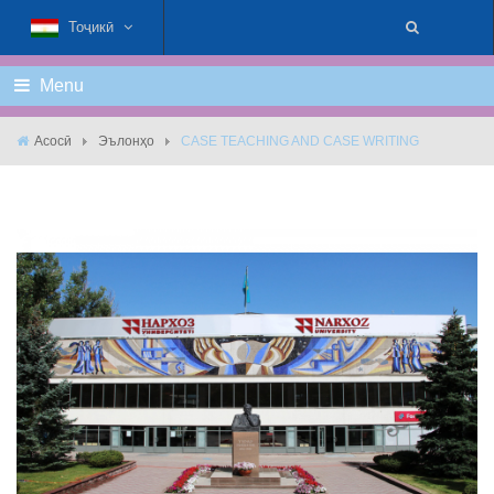
Тоҷикӣ
Menu
Асосӣ
Эълонҳо
CASE TEACHING AND CASE WRITING